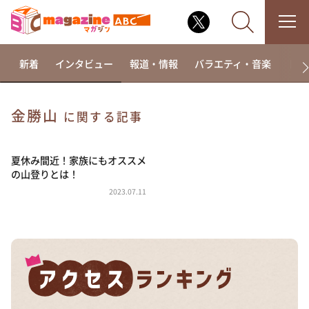
新着
インタビュー
報道・情報
バラエティ・音楽
ドラ
金勝山
に関する記事
なるみ・岡村の過ぎるTV
相席食堂
夏休み間近！家族にもオススメ
の山登りとは！
これ余談なんですけど・・・
2023.07.11
～人生密着トークバラエティ！～ やすとものいたっ
て真剣です
探偵！ナイトスクープ
news おかえり
河合＆A.B.C-Z塚田×福井アナ「なんでやねん！？」
（news おかえり）