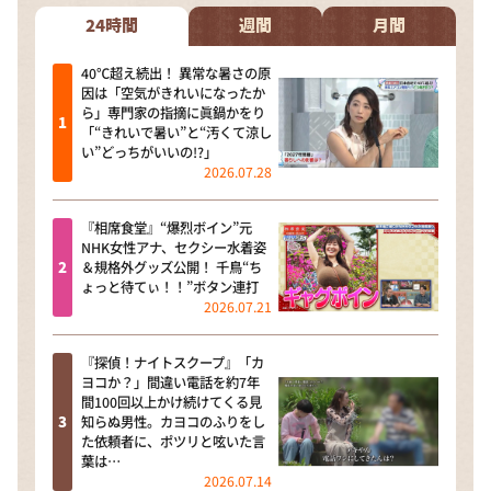
DAIGOも台所 ～きょうの献立 何にする？～
24時間
週間
月間
本日はダイアンなり！シーズン２
40℃超え続出！ 異常な暑さの原
朝だ！生です旅サラダ
因は「空気がきれいになったか
ら」専門家の指摘に眞鍋かをり
教えて！ニュースライブ 正義のミカタ
「“きれいで暑い”と“汚くて涼し
い”どっちがいいの!?」
ＬＩＦＥ～夢のカタチ～
2026.07.28
新婚さんいらっしゃい！
『相席食堂』“爆烈ボイン”元
ポツンと一軒家
NHK女性アナ、セクシー水着姿
＆規格外グッズ公開！ 千鳥“ち
ザキ山小屋本館
ょっと待てぃ！！”ボタン連打
2026.07.21
ぺこぱのまるスポ
アナ回覧板
『探偵！ナイトスクープ』「カ
ヨコか？」間違い電話を約7年
間100回以上かけ続けてくる見
知らぬ男性。カヨコのふりをし
た依頼者に、ポツリと呟いた言
葉は…
2026.07.14