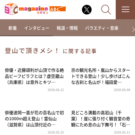
新着
インタビュー
報道・情報
バラエティ・音楽
ドラ
登山で頂きメシ！
に関する記事
なるみ・岡村の過ぎるTV
相席食堂
俳優・近藤頌利が山頂で作る絶
京の観光名所・嵐山からスター
品ビーフピラフとは？虚空蔵山
トできる登山！少し歩けばこん
これ余談なんですけど・・・
（兵庫県）は意外とキツ…
な古刹と名山が！福田愛…
～人生密着トークバラエティ！～ やすとものいたっ
2026.06.22
2026.06.08
て真剣です
探偵！ナイトスクープ
俳優波岡一喜が花の百名山で初
見どころ満載の高宕山（千
news おかえり
の1000ｍ超え登山！霊仙山
葉）！崖に張り付く観音堂の奇
河合＆A.B.C-Z塚田×福井アナ「なんでやねん！？」
（滋賀県）は山頂付近の…
観にため息の山下舞弓！「石…
（news おかえり）
2026.05.25
2026.05.11