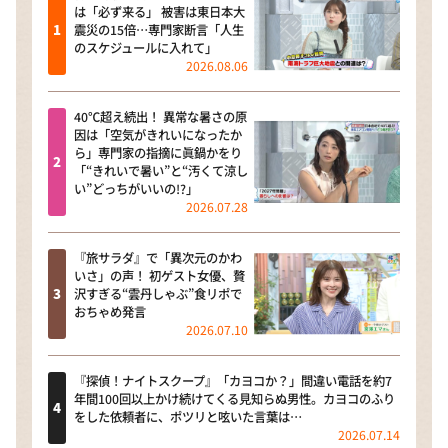
は「必ず来る」 被害は東日本大
震災の15倍…専門家断言「人生
のスケジュールに入れて」
2026.08.06
40℃超え続出！ 異常な暑さの原
因は「空気がきれいになったか
ら」専門家の指摘に眞鍋かをり
「“きれいで暑い”と“汚くて涼し
い”どっちがいいの!?」
2026.07.28
『旅サラダ』で「異次元のかわ
いさ」の声！ 初ゲスト女優、贅
沢すぎる“雲丹しゃぶ”食リポで
おちゃめ発言
2026.07.10
『探偵！ナイトスクープ』「カヨコか？」間違い電話を約7
年間100回以上かけ続けてくる見知らぬ男性。カヨコのふり
をした依頼者に、ポツリと呟いた言葉は…
2026.07.14