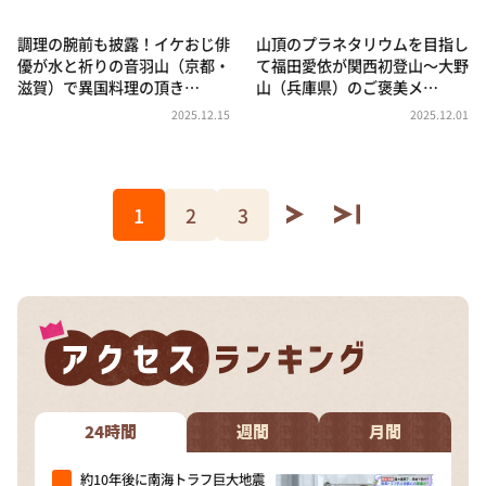
調理の腕前も披露！イケおじ俳
山頂のプラネタリウムを目指し
優が水と祈りの音羽山（京都・
て福田愛依が関西初登山〜大野
滋賀）で異国料理の頂き…
山（兵庫県）のご褒美メ…
2025.12.15
2025.12.01
1
2
3
24時間
週間
月間
約10年後に南海トラフ巨大地震