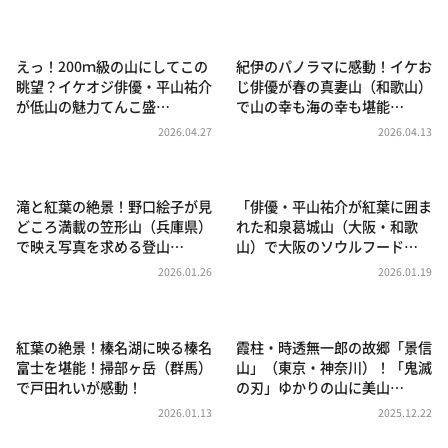
DAIGOも台所 ～きょうの献立 何にする？～
本日はダイアンなり！シーズン２
えっ！200ｍ級の山にしてこの
紀伊のパノラマに感動！イケお
朝だ！生です旅サラダ
眺望？イケオジ俳優・平山祐介
じ俳優が春の真妻山（和歌山）
が低山の魅力てんこ盛…
で山の幸も海の幸も堪能…
教えて！ニュースライブ 正義のミカタ
2026.04.27
2026.04.13
ＬＩＦＥ～夢のカタチ～
新婚さんいらっしゃい！
滝と紅葉の絶景！野口絵子が見
「俳優・平山祐介が紅葉に囲ま
ポツンと一軒家
どころ満載の笠形山（兵庫県）
れた和泉葛城山（大阪・和歌
で映え写真を求める登山…
山）で大阪のソウルフード…
ザキ山小屋本館
2026.01.26
2026.01.19
ぺこぱのまるスポ
アナ回覧板
紅葉の絶景！榛名湖に映る榛名
霞柱・時透無一郎の故郷「景信
富士を堪能！掃部ヶ岳（群馬）
山」（東京・神奈川）！「鬼滅
で戸田れいが感動！
の刃」ゆかりの山に美山…
2026.01.13
2025.12.22