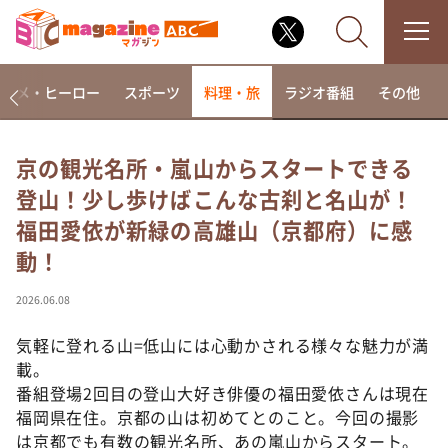
アニメ・ヒーロー
スポーツ
料理・旅
ラジオ番組
その他
京の観光名所・嵐山からスタートできる
登山！少し歩けばこんな古刹と名山が！
なるみ・岡村の過ぎるTV
福田愛依が新緑の高雄山（京都府）に感
相席食堂
動！
これ余談なんですけど・・・
～人生密着トークバラエティ！～ やすとものいたっ
2026.06.08
て真剣です
気軽に登れる山=低山には心動かされる様々な魅力が満
探偵！ナイトスクープ
載。
news おかえり
番組登場2回目の登山大好き俳優の福田愛依さんは現在
河合＆A.B.C-Z塚田×福井アナ「なんでやねん！？」
福岡県在住。京都の山は初めてとのこと。今回の撮影
（news おかえり）
は京都でも有数の観光名所、あの嵐山からスタート。