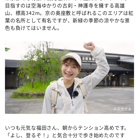
DAIGOも台所 ～きょうの献立 何にする？～
目指すのは空海ゆかりの古刹・神護寺を擁する高雄
山、標高342m。京の奥座敷と呼ばれるこのエリアは紅
本日はダイアンなり！シーズン２
葉の名所として有名ですが、新緑の季節の涼やかな景
朝だ！生です旅サラダ
色も負けてはいません。
教えて！ニュースライブ 正義のミカタ
ＬＩＦＥ～夢のカタチ～
新婚さんいらっしゃい！
ポツンと一軒家
ザキ山小屋本館
ぺこぱのまるスポ
アナ回覧板
©スカイＡ
いつも元気な福田さん、朝からテンション高めです。
「よし、登るぞ！」と気合十分で歩き始めたのです