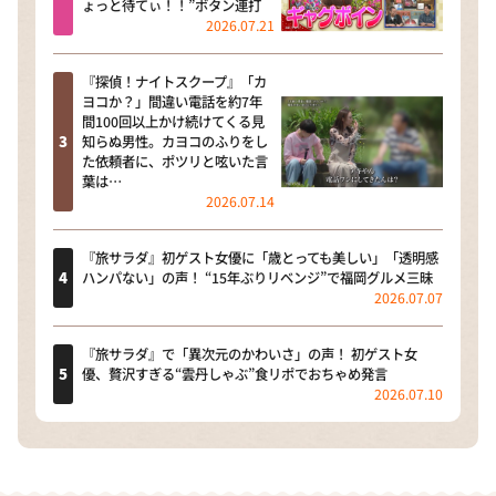
ょっと待てぃ！！”ボタン連打
2026.07.21
『探偵！ナイトスクープ』「カ
ヨコか？」間違い電話を約7年
間100回以上かけ続けてくる見
知らぬ男性。カヨコのふりをし
た依頼者に、ポツリと呟いた言
葉は…
2026.07.14
『旅サラダ』初ゲスト女優に「歳とっても美しい」「透明感
ハンパない」の声！ “15年ぶりリベンジ”で福岡グルメ三昧
2026.07.07
『旅サラダ』で「異次元のかわいさ」の声！ 初ゲスト女
優、贅沢すぎる“雲丹しゃぶ”食リポでおちゃめ発言
2026.07.10