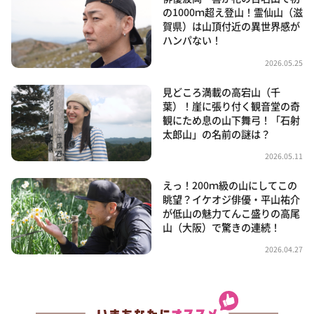
の1000ｍ超え登山！霊仙山（滋
賀県）は山頂付近の異世界感が
ハンパない！
2026.05.25
見どころ満載の高宕山（千
葉）！崖に張り付く観音堂の奇
観にため息の山下舞弓！「石射
太郎山」の名前の謎は？
2026.05.11
えっ！200ｍ級の山にしてこの
眺望？イケオジ俳優・平山祐介
が低山の魅力てんこ盛りの高尾
山（大阪）で驚きの連続！
2026.04.27