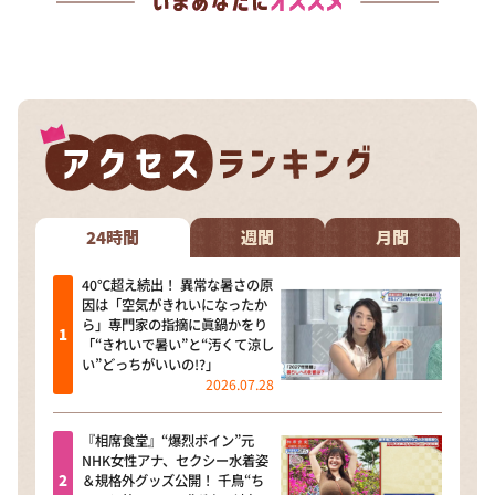
24時間
週間
月間
40℃超え続出！ 異常な暑さの原
因は「空気がきれいになったか
ら」専門家の指摘に眞鍋かをり
「“きれいで暑い”と“汚くて涼し
い”どっちがいいの!?」
2026.07.28
『相席食堂』“爆烈ボイン”元
NHK女性アナ、セクシー水着姿
＆規格外グッズ公開！ 千鳥“ち