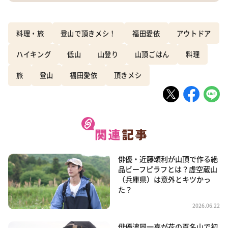
料理・旅
登山で頂きメシ！
福田愛依
アウトドア
ハイキング
低山
山登り
山頂ごはん
料理
旅
登山
福田愛依
頂きメシ
俳優・近藤頌利が山頂で作る絶
品ビーフピラフとは？虚空蔵山
（兵庫県）は意外とキツかっ
た？
2026.06.22
俳優波岡一喜が花の百名山で初