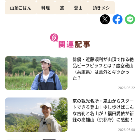
山頂ごはん
料理
旅
登山
頂きメシ
俳優・近藤頌利が山頂で作る絶
品ビーフピラフとは？虚空蔵山
（兵庫県）は意外とキツかっ
た？
2026.06.22
京の観光名所・嵐山からスター
トできる登山！少し歩けばこん
な古刹と名山が！福田愛依が新
緑の高雄山（京都府）に感動！
2026.06.08