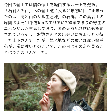
DAIGOも台所 ～きょうの献立 何にする？～
今回の登山では隣の低山を経由するルートを選択。
「石射太郎山」への登山道に入ると最初に目に止まっ
本日はダイアンなり！シーズン２
たのは「高宕山のサル生息地」の石碑。この高宕山の
朝だ！生です旅サラダ
周囲およそ11平方kmのエリアに200頭あまりの野生の
教えて！ニュースライブ 正義のミカタ
ニホンザルが生息しており、国の天然記念物にも指定
されているそう。お猿さんとの出会いにちょっと期待
ＬＩＦＥ～夢のカタチ～
した山下さんでしたが、観光地などの猿とは違い警戒
新婚さんいらっしゃい！
心が非常に強いとのことで、この日はその姿を見るこ
とはできませんでした。
ポツンと一軒家
ザキ山小屋本館
ぺこぱのまるスポ
アナ回覧板