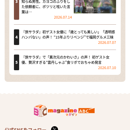
知らぬ男性。カヨコのふりをし
た依頼者に、ポツリと呟いた言
葉は…
2026.07.14
『旅サラダ』初ゲスト女優に「歳とっても美しい」「透明感
ハンパない」の声！ “15年ぶりリベンジ”で福岡グルメ三昧
2026.07.07
『旅サラダ』で「異次元のかわいさ」の声！ 初ゲスト女
優、贅沢すぎる“雲丹しゃぶ”食リポでおちゃめ発言
2026.07.10
公式SNSをフォロー