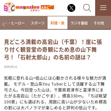
アニメ・ヒーロー
スポーツ
料理・旅
ラジオ番組
その他
見どころ満載の高宕山（千葉）！崖に張
り付く観音堂の奇観にため息の山下舞
なるみ・岡村の過ぎるTV
弓！「石射太郎山」の名前の謎は？
相席食堂
これ余談なんですけど・・・
2026.05.11
～人生密着トークバラエティ！～ やすとものいたっ
て真剣です
気軽に登れる山=低山には心動かされる様々な魅力が満
載。 モデル・登山系You Tuberとして活躍する山下舞
探偵！ナイトスクープ
弓さん。今回登った山は、千葉県君津市と富津市にま
news おかえり
たがる高宕山（たかごやま）、標高330ｍ。「ちば眺望
河合＆A.B.C-Z塚田×福井アナ「なんでやねん！？」
100景」にも選ばれる、周囲に高い山が少ないため標高
（news おかえり）
の割には大パノラマが楽しめると評判の低山です。