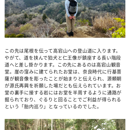
©スカイＡ
この先は尾根を伝って高宕山への登山道に入ります。
やがて、道を挟んで狛犬と仁王像が鎮座する長い階段
道へと差し掛かります。この先にあるのは高宕山観音
堂。崖の窪みに建てられたお堂は、奈良時代に行基菩
薩が観音像を彫ったことが始まりと伝えられ、源頼朝
が源氏再興を祈願した場だとも伝えられています。お
堂の裏手に接する岩にはお堂を半周するように通路が
掘られており、ぐるりと回ることでご利益が得られる
という「胎内巡り」となっているのでした。