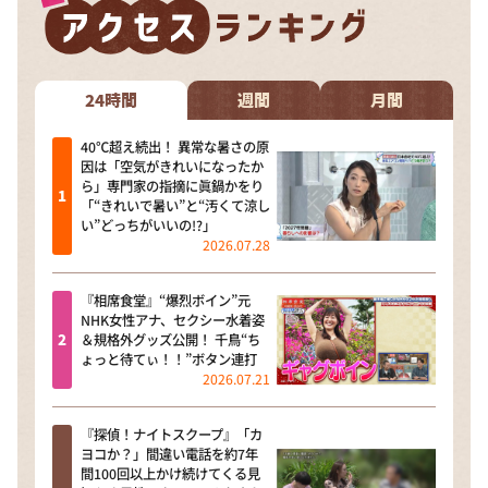
24時間
週間
月間
40℃超え続出！ 異常な暑さの原
因は「空気がきれいになったか
ら」専門家の指摘に眞鍋かをり
「“きれいで暑い”と“汚くて涼し
い”どっちがいいの!?」
2026.07.28
『相席食堂』“爆烈ボイン”元
NHK女性アナ、セクシー水着姿
＆規格外グッズ公開！ 千鳥“ち
ょっと待てぃ！！”ボタン連打
2026.07.21
『探偵！ナイトスクープ』「カ
ヨコか？」間違い電話を約7年
間100回以上かけ続けてくる見