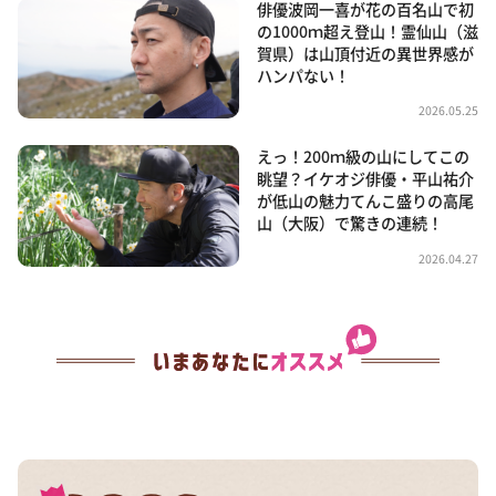
俳優波岡一喜が花の百名山で初
の1000ｍ超え登山！霊仙山（滋
賀県）は山頂付近の異世界感が
ハンパない！
2026.05.25
えっ！200ｍ級の山にしてこの
眺望？イケオジ俳優・平山祐介
が低山の魅力てんこ盛りの高尾
山（大阪）で驚きの連続！
2026.04.27