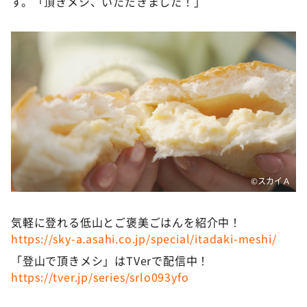
す。「頂きメシ、いただきました！」
©スカイＡ
気軽に登れる低山とご褒美ごはんを紹介中！
https://sky-a.asahi.co.jp/special/itadaki-meshi/
「登山で頂きメシ」はTVerで配信中！
https://tver.jp/series/srlo093yfo