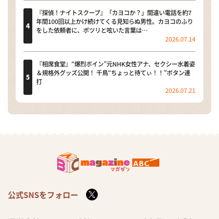
『探偵！ナイトスクープ』「カヨコか？」間違い電話を約7
年間100回以上かけ続けてくる見知らぬ男性。カヨコのふり
をした依頼者に、ポツリと呟いた言葉は…
2026.07.14
『相席食堂』“爆烈ボイン”元NHK女性アナ、セクシー水着姿
＆規格外グッズ公開！ 千鳥“ちょっと待てぃ！！”ボタン連
打
2026.07.21
公式SNSをフォロー