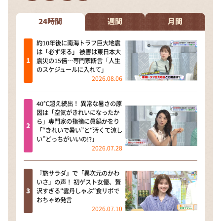
DAIGOも台所 ～きょうの献立 何にする？～
本日はダイアンなり！シーズン２
24時間
週間
月間
朝だ！生です旅サラダ
約10年後に南海トラフ巨大地震
は「必ず来る」 被害は東日本大
教えて！ニュースライブ 正義のミカタ
震災の15倍…専門家断言「人生
のスケジュールに入れて」
ＬＩＦＥ～夢のカタチ～
2026.08.06
新婚さんいらっしゃい！
40℃超え続出！ 異常な暑さの原
ポツンと一軒家
因は「空気がきれいになったか
ら」専門家の指摘に眞鍋かをり
ザキ山小屋本館
「“きれいで暑い”と“汚くて涼し
い”どっちがいいの!?」
ぺこぱのまるスポ
2026.07.28
アナ回覧板
『旅サラダ』で「異次元のかわ
いさ」の声！ 初ゲスト女優、贅
沢すぎる“雲丹しゃぶ”食リポで
おちゃめ発言
2026.07.10