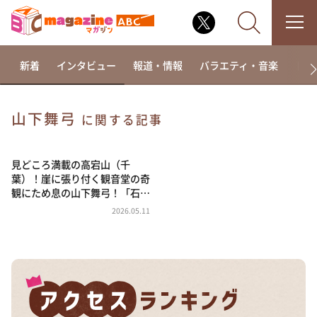
新着
インタビュー
報道・情報
バラエティ・音楽
ドラ
山下舞弓
に関する記事
なるみ・岡村の過ぎるTV
相席食堂
見どころ満載の高宕山（千
葉）！崖に張り付く観音堂の奇
これ余談なんですけど・・・
観にため息の山下舞弓！「石…
～人生密着トークバラエティ！～ やすとものいたっ
2026.05.11
て真剣です
探偵！ナイトスクープ
news おかえり
河合＆A.B.C-Z塚田×福井アナ「なんでやねん！？」
（news おかえり）