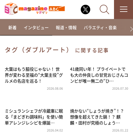
新着
インタビュー
報道・情報
バラエティ・音楽
ドラ
タグ（ダブルアート）
に関する記事
なるみ・岡村の過ぎるTV
相席食堂
大葉はもう脇役じゃない！ 世
41歳同い年！ プライベートで
界が変わる至福の“大葉主役”グ
も大の仲良しの甘党おじさんコ
これ余談なんですけど・・・
ルメの名店を巡る！
ンビが唯一無二の“ひ…
～人生密着トークバラエティ！～ やすとものいたっ
2026.08.06
2026.07.30
て真剣です
探偵！ナイトスクープ
ミシュランシェフが冷蔵庫に眠
焼かない“しょうが焼き”！？
news おかえり
る「まどぎわ調味料」を使い簡
想像を超えてきた鍋！？ 麒
河合＆A.B.C-Z塚田×福井アナ「なんでやねん！？」
単アレンジレシピを爆誕…
麟・田村が究極のしょう…
（news おかえり）
2026.04.02
2026.01.22