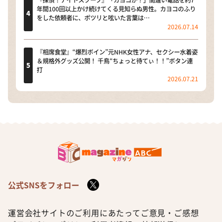
年間100回以上かけ続けてくる見知らぬ男性。カヨコのふり
をした依頼者に、ポツリと呟いた言葉は…
2026.07.14
『相席食堂』“爆烈ボイン”元NHK女性アナ、セクシー水着姿
＆規格外グッズ公開！ 千鳥“ちょっと待てぃ！！”ボタン連
打
2026.07.21
公式SNSをフォロー
運営会社
サイトのご利用にあたって
ご意見・ご感想