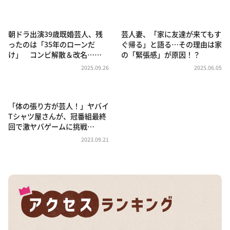
DAIGOも台所 ～きょうの献立 何にする？～
本日はダイアンなり！シーズン２
朝ドラ出演39歳既婚芸人、残
芸人妻、「家に友達が来てもす
朝だ！生です旅サラダ
ったのは「35年のローンだ
ぐ帰る」と語る…その理由は家
け」 コンビ解散＆改名……
の「緊張感」が原因！？
教えて！ニュースライブ 正義のミカタ
2025.09.26
2025.06.05
ＬＩＦＥ～夢のカタチ～
新婚さんいらっしゃい！
「体の張り方が芸人！」ヤバイ
ポツンと一軒家
Tシャツ屋さんが、冠番組最終
回で激ヤバゲームに挑戦…
ザキ山小屋本館
2023.09.21
ぺこぱのまるスポ
アナ回覧板