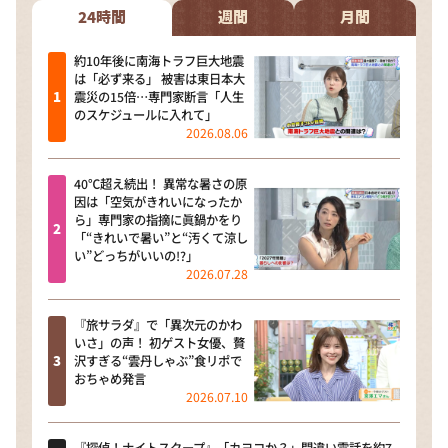
24時間
週間
月間
約10年後に南海トラフ巨大地震
は「必ず来る」 被害は東日本大
震災の15倍…専門家断言「人生
のスケジュールに入れて」
2026.08.06
40℃超え続出！ 異常な暑さの原
因は「空気がきれいになったか
ら」専門家の指摘に眞鍋かをり
「“きれいで暑い”と“汚くて涼し
い”どっちがいいの!?」
2026.07.28
『旅サラダ』で「異次元のかわ
いさ」の声！ 初ゲスト女優、贅
沢すぎる“雲丹しゃぶ”食リポで
おちゃめ発言
2026.07.10
『探偵！ナイトスクープ』「カヨコか？」間違い電話を約7