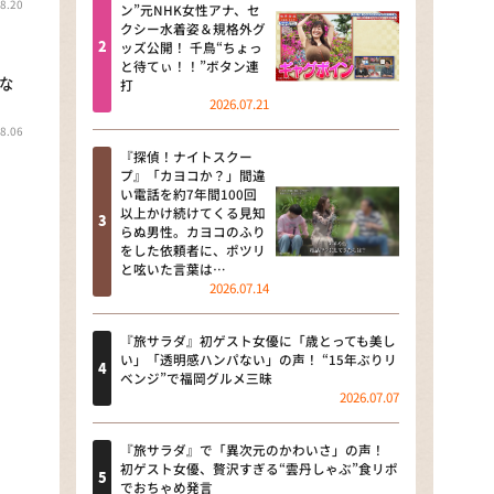
8.20
河合＆A.B.C-Z塚田×福井アナ
ン”元NHK女性アナ、セ
クシー水着姿＆規格外グ
「なんでやねん！？」（news お
ッズ公開！ 千鳥“ちょっ
かえり）
と待てぃ！！”ボタン連
な
打
DAIGOも台所 ～きょうの献立 何
2026.07.21
にする？～
8.06
『探偵！ナイトスクー
本日はダイアンなり！シーズン２
プ』「カヨコか？」間違
い電話を約7年間100回
朝だ！生です旅サラダ
以上かけ続けてくる見知
らぬ男性。カヨコのふり
をした依頼者に、ポツリ
教えて！ニュースライブ 正義の
と呟いた言葉は…
ミカタ
2026.07.14
ＬＩＦＥ～夢のカタチ～
『旅サラダ』初ゲスト女優に「歳とっても美し
い」「透明感ハンパない」の声！ “15年ぶりリ
新婚さんいらっしゃい！
ベンジ”で福岡グルメ三昧
2026.07.07
ポツンと一軒家
『旅サラダ』で「異次元のかわいさ」の声！
ザキ山小屋本館
初ゲスト女優、贅沢すぎる“雲丹しゃぶ”食リポ
でおちゃめ発言