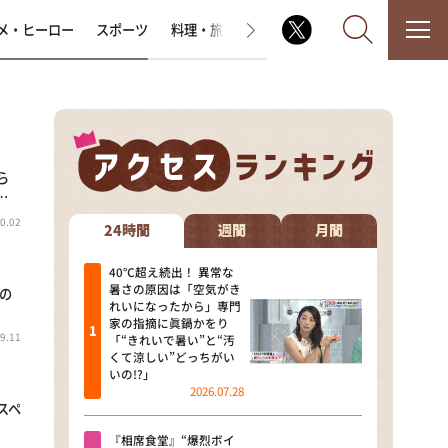
メ・ヒーロー
スポーツ
料理・旅
ラジオ番組
その他
ら
なるみ・岡村の過ぎるTV
…
0.02
相席食堂
24時間
週間
月間
これ余談なんですけど・・・
40℃超え続出！ 異常な
暑さの原因は「空気がき
の
れいになったから」専門
～人生密着トークバラエティ！
家の指摘に眞鍋かをり
～ やすとものいたって真剣です
9.11
「“きれいで暑い”と“汚
くて涼しい”どっちがい
探偵！ナイトスクープ
いの!?」
2026.07.28
スペ
news おかえり
『相席食堂』“爆烈ボイ