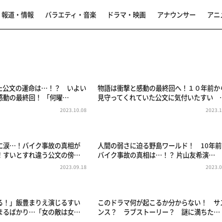
報道・情報
バラエティ・音楽
ドラマ・映画
アナウンサー
アニ
た公文の運命は…！？ いよい
物語は衝撃と感動の最終回へ！１０年前か
感動の最終回！ 「何曜…
見守ってくれていた公文に気付いたすい 
2023.10.08
2023.1
に涙…！バイク事故の真相が
人間の弱さに迫る野島ワールド！ 10年前
！すいとすれ違う公文の傍…
バイク事故の真相は…！？ 片山友希演…
2023.09.18
2023.0
る！」飯豊まりえ演じるすい
このドラマ何が起こるか分からない！ サ
まるばかり…「女の敵は女…
ンス？ ラブストーリー？ 謎に満ちた…