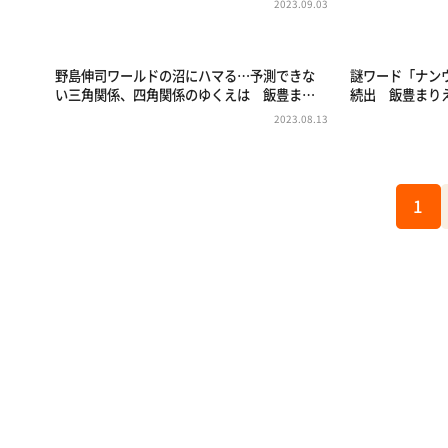
2023.09.03
野島伸司ワールドの沼にハマる…予測できな
謎ワード「ナン
い三角関係、四角関係のゆくえは 飯豊ま…
続出 飯豊まり
2023.08.13
1