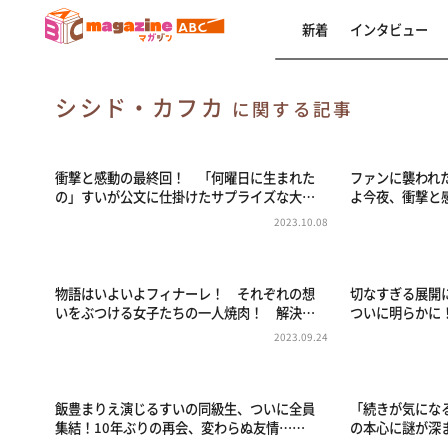
新着
インタビュー
シシド・カフカ
に関する記事
衝撃と感動の最終回！ 「何曜日に生まれた
ファンに襲われ
の」すいが公文に仕掛けたサプライズな大…
よ今夜、衝撃と
2023.10.08
物語はいよいよフィナーレ！ それぞれの想
切なすぎる展開
いをぶつける女子たちの一人焼肉！ 解決…
ついに明らかに
2023.09.24
飯豊まりえ演じるすいの同級生、ついに全員
「続きが気にな
集結！10年ぶりの再会、変わらぬ友情……
の本心に謎が深