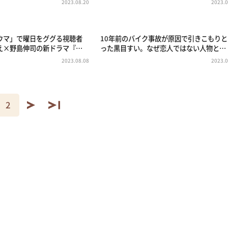
2023.08.20
2023.0
ウマ」で曜日をググる視聴者
10年前のバイク事故が原因で引きこもりと
え×野島伸司の新ドラマ『…
った黒目すい。なぜ恋人ではない人物と…
2023.08.08
2023.0
2