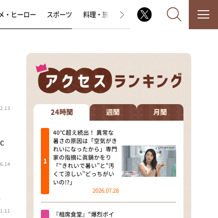
メ・ヒーロー
スポーツ
料理・旅
ラジオ番組
その他
なるみ・岡村の過ぎるTV
2.13
相席食堂
24時間
週間
月間
これ余談なんですけど・・・
40℃超え続出！ 異常な
暑さの原因は「空気がき
C
れいになったから」専門
～人生密着トークバラエティ！
家の指摘に眞鍋かをり
～ やすとものいたって真剣です
6.14
「“きれいで暑い”と“汚
くて涼しい”どっちがい
探偵！ナイトスクープ
いの!?」
2026.07.28
）
news おかえり
1.11
『相席食堂』“爆烈ボイ