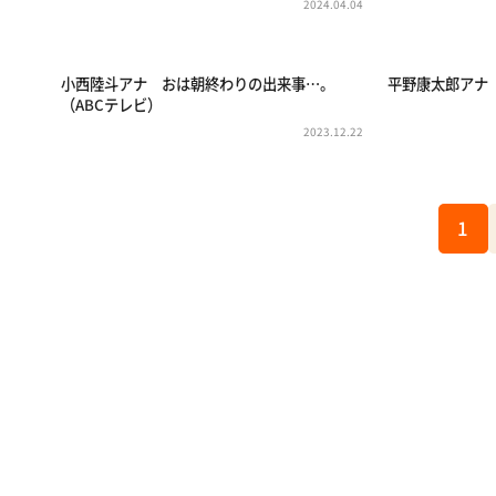
2024.04.04
小西陸斗アナ おは朝終わりの出来事…。
平野康太郎アナ
（ABCテレビ）
2023.12.22
1