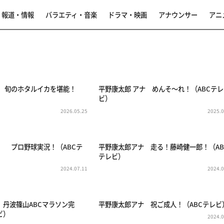
報道・情報
バラエティ・音楽
ドラマ・映画
アナウンサー
アニ
ナ 旬のホタルイカを堪能！
平野康太郎 アナ めんそ～れ！（ABCテレ
ビ）
2026.05.25
2025.0
ナ プロ野球実況！（ABCテ
平野康太郎アナ 走る！藤崎健一郎！（AB
テレビ）
2024.07.11
2024.0
 丹波篠山ABCマラソン完
平野康太郎アナ 祝ご成人！（ABCテレビ
ビ）
2024.0