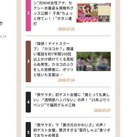
河合＆A.B.C-Z塚田×福井アナ
ン”元NHK女性アナ、セ
クシー水着姿＆規格外グ
「なんでやねん！？」（news お
ッズ公開！ 千鳥“ちょっ
かえり）
と待てぃ！！”ボタン連
ホ
打
DAIGOも台所 ～きょうの献立 何
2026.07.21
にする？～
8.24
『探偵！ナイトスクー
本日はダイアンなり！シーズン２
プ』「カヨコか？」間違
い電話を約7年間100回
朝だ！生です旅サラダ
以上かけ続けてくる見知
らぬ男性。カヨコのふり
をした依頼者に、ポツリ
教えて！ニュースライブ 正義の
と呟いた言葉は…
ミカタ
2026.07.14
ＬＩＦＥ～夢のカタチ～
『旅サラダ』初ゲスト女優に「歳とっても美し
い」「透明感ハンパない」の声！ “15年ぶりリ
新婚さんいらっしゃい！
ベンジ”で福岡グルメ三昧
2026.07.07
ポツンと一軒家
『旅サラダ』で「異次元のかわいさ」の声！
ザキ山小屋本館
初ゲスト女優、贅沢すぎる“雲丹しゃぶ”食リポ
でおちゃめ発言