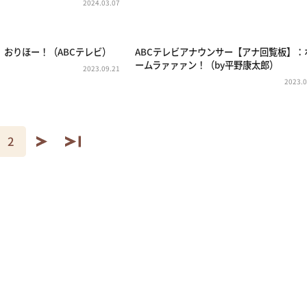
2024.03.07
 おりほー！（ABCテレビ）
ABCテレビアナウンサー【アナ回覧板】：
ームラァァァン！（by平野康太郎）
2023.09.21
2023.0
2