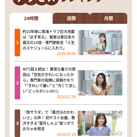
24時間
週間
月間
約10年後に南海トラフ巨大地震
は「必ず来る」 被害は東日本大
震災の15倍…専門家断言「人生
のスケジュールに入れて」
2026.08.06
40℃超え続出！ 異常な暑さの原
因は「空気がきれいになったか
ら」専門家の指摘に眞鍋かをり
「“きれいで暑い”と“汚くて涼し
い”どっちがいいの!?」
2026.07.28
『旅サラダ』で「異次元のかわ
いさ」の声！ 初ゲスト女優、贅
沢すぎる“雲丹しゃぶ”食リポで
おちゃめ発言
2026.07.10