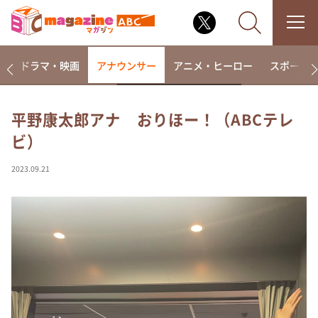
楽
ドラマ・映画
アナウンサー
アニメ・ヒーロー
スポーツ
平野康太郎アナ おりほー！（ABCテレ
ビ）
なるみ・岡村の過ぎるTV
相席食堂
2023.09.21
これ余談なんですけど・・・
～人生密着トークバラエティ！～ やすとものいたっ
て真剣です
探偵！ナイトスクープ
news おかえり
河合＆A.B.C-Z塚田×福井アナ「なんでやねん！？」
（news おかえり）