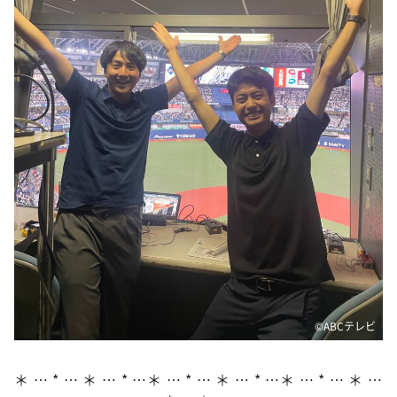
DAIGOも台所 ～きょうの献立 何にする？～
本日はダイアンなり！シーズン２
朝だ！生です旅サラダ
教えて！ニュースライブ 正義のミカタ
ＬＩＦＥ～夢のカタチ～
新婚さんいらっしゃい！
ポツンと一軒家
ザキ山小屋本館
ぺこぱのまるスポ
アナ回覧板
©️ABCテレビ
＊ … * … ＊ … * …＊ … * … ＊ … * …＊ … * … ＊ …