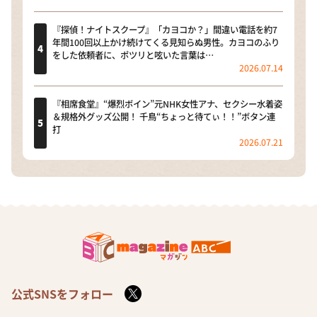
『探偵！ナイトスクープ』「カヨコか？」間違い電話を約7
年間100回以上かけ続けてくる見知らぬ男性。カヨコのふり
をした依頼者に、ポツリと呟いた言葉は…
2026.07.14
『相席食堂』“爆烈ボイン”元NHK女性アナ、セクシー水着姿
＆規格外グッズ公開！ 千鳥“ちょっと待てぃ！！”ボタン連
打
2026.07.21
公式SNSをフォロー