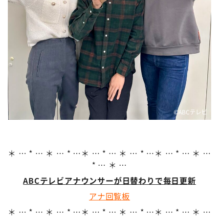
DAIGOも台所 ～きょうの献立 何にする？～
本日はダイアンなり！シーズン２
朝だ！生です旅サラダ
教えて！ニュースライブ 正義のミカタ
ＬＩＦＥ～夢のカタチ～
新婚さんいらっしゃい！
ポツンと一軒家
©ABCテレビ
ザキ山小屋本館
ぺこぱのまるスポ
＊ … * … ＊ … * …＊ … * … ＊ … * …＊ … * … ＊ …
アナ回覧板
* … ＊ …
ABCテレビアナウンサーが日替わりで毎日更新
アナ回覧板
＊ … * … ＊ … * …＊ … * … ＊ … * …＊ … * … ＊ …