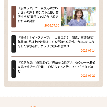
『旅サラダ』で「異次元のかわ
いさ」の声！ 初ゲスト女優、贅
沢すぎる“雲丹しゃぶ”食リポで
おちゃめ発言
2026.07.10
『探偵！ナイトスクープ』「カヨコか？」間違い電話を約7
年間100回以上かけ続けてくる見知らぬ男性。カヨコのふり
をした依頼者に、ポツリと呟いた言葉は…
2026.07.14
『相席食堂』“爆烈ボイン”元NHK女性アナ、セクシー水着姿
＆規格外グッズ公開！ 千鳥“ちょっと待てぃ！！”ボタン連
打
2026.07.21