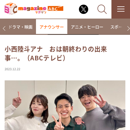
楽
ドラマ・映画
アナウンサー
アニメ・ヒーロー
スポーツ
小西陸斗アナ おは朝終わりの出来
事…。（ABCテレビ）
なるみ・岡村の過ぎるTV
相席食堂
2023.12.22
これ余談なんですけど・・・
～人生密着トークバラエティ！～ やすとものいたっ
て真剣です
探偵！ナイトスクープ
news おかえり
河合＆A.B.C-Z塚田×福井アナ「なんでやねん！？」
（news おかえり）