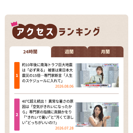
24時間
週間
月間
約10年後に南海トラフ巨大地震
は「必ず来る」 被害は東日本大
震災の15倍…専門家断言「人生
のスケジュールに入れて」
2026.08.06
40℃超え続出！ 異常な暑さの原
因は「空気がきれいになったか
ら」専門家の指摘に眞鍋かをり
「“きれいで暑い”と“汚くて涼し
い”どっちがいいの!?」
2026.07.28