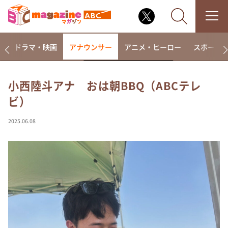
楽
ドラマ・映画
アナウンサー
アニメ・ヒーロー
スポーツ
小西陸斗アナ おは朝BBQ（ABCテレ
ビ）
なるみ・岡村の過ぎるTV
相席食堂
2025.06.08
これ余談なんですけど・・・
～人生密着トークバラエティ！～ やすとものいたっ
て真剣です
探偵！ナイトスクープ
news おかえり
河合＆A.B.C-Z塚田×福井アナ「なんでやねん！？」
（news おかえり）