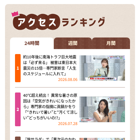
24時間
週間
月間
約10年後に南海トラフ巨大地震
は「必ず来る」 被害は東日本大
震災の15倍…専門家断言「人生
のスケジュールに入れて」
2026.08.06
40℃超え続出！ 異常な暑さの原
因は「空気がきれいになったか
ら」専門家の指摘に眞鍋かをり
「“きれいで暑い”と“汚くて涼し
い”どっちがいいの!?」
2026.07.28
『旅サラダ』で「異次元のかわ