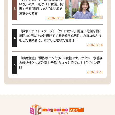
いさ」の声！ 初ゲスト女優、贅
沢すぎる“雲丹しゃぶ”食リポで
おちゃめ発言
2026.07.10
『探偵！ナイトスクープ』「カヨコか？」間違い電話を約7
年間100回以上かけ続けてくる見知らぬ男性。カヨコのふり
をした依頼者に、ポツリと呟いた言葉は…
2026.07.14
『相席食堂』“爆烈ボイン”元NHK女性アナ、セクシー水着姿
＆規格外グッズ公開！ 千鳥“ちょっと待てぃ！！”ボタン連
打
2026.07.21