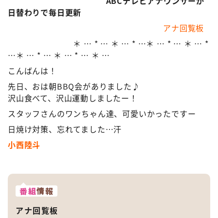
ABCテレビアナウンサーが
日替わりで毎日更新
アナ回覧板
＊ … * … ＊ … * …＊ … * … ＊ … *
…＊ … * … ＊ … * … ＊ …
こんばんは！
先日、おは朝BBQ会がありました♪
沢山食べて、沢山運動しましたー！
スタッフさんのワンちゃん達、可愛いかったですー
日焼け対策、忘れてました…汗
小西陸斗
番組
情報
アナ回覧板