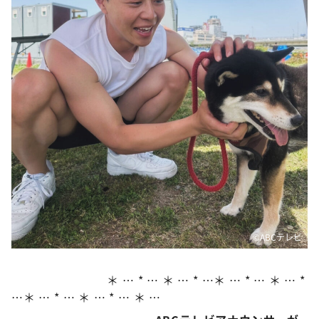
DAIGOも台所 ～きょうの献立 何にする？～
本日はダイアンなり！シーズン２
朝だ！生です旅サラダ
教えて！ニュースライブ 正義のミカタ
ＬＩＦＥ～夢のカタチ～
新婚さんいらっしゃい！
ポツンと一軒家
ザキ山小屋本館
ぺこぱのまるスポ
アナ回覧板
©ABCテレビ
＊ … * … ＊ … * …＊ … * … ＊ … *
…＊ … * … ＊ … * … ＊ …