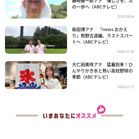
藤崎健一郎アナ 悔しさを、次
の一歩へ（ABCテレビ）
2026.08.04
柴田博アナ 「news おかえ
り」熊野古道編、ラストスパー
トへ（ABCテレビ）
2026.07.30
大仁田美咲アナ 猛暑到来！ひ
んやりかき氷と熱い高校野球の
季節（ABCテレビ）
2026.07.27