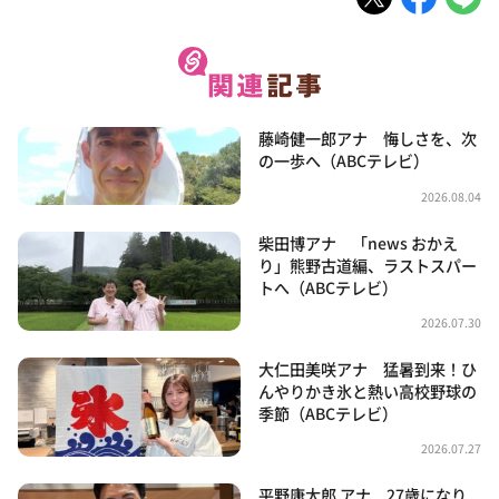
藤崎健一郎アナ 悔しさを、次
の一歩へ（ABCテレビ）
2026.08.04
柴田博アナ 「news おかえ
り」熊野古道編、ラストスパー
トへ（ABCテレビ）
2026.07.30
大仁田美咲アナ 猛暑到来！ひ
んやりかき氷と熱い高校野球の
季節（ABCテレビ）
2026.07.27
平野康太郎 アナ 27歳になり