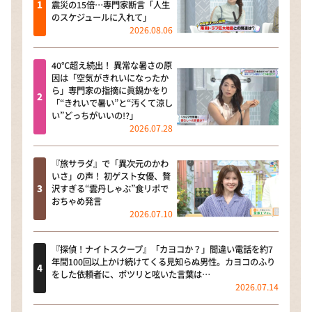
震災の15倍…専門家断言「人生
のスケジュールに入れて」
2026.08.06
40℃超え続出！ 異常な暑さの原
因は「空気がきれいになったか
ら」専門家の指摘に眞鍋かをり
「“きれいで暑い”と“汚くて涼し
い”どっちがいいの!?」
2026.07.28
『旅サラダ』で「異次元のかわ
いさ」の声！ 初ゲスト女優、贅
沢すぎる“雲丹しゃぶ”食リポで
おちゃめ発言
2026.07.10
『探偵！ナイトスクープ』「カヨコか？」間違い電話を約7
年間100回以上かけ続けてくる見知らぬ男性。カヨコのふり
をした依頼者に、ポツリと呟いた言葉は…
2026.07.14