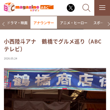
楽
ドラマ・映画
アナウンサー
アニメ・ヒーロー
スポーツ
小西陸斗アナ 鶴橋でグルメ巡り（ABC
テレビ）
なるみ・岡村の過ぎるTV
相席食堂
2026.05.24
これ余談なんですけど・・・
～人生密着トークバラエティ！～ やすとものいたっ
て真剣です
探偵！ナイトスクープ
news おかえり
河合＆A.B.C-Z塚田×福井アナ「なんでやねん！？」
（news おかえり）