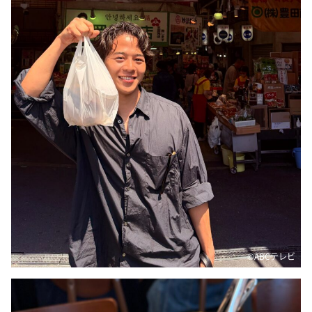
DAIGOも台所 ～きょうの献立 何にする？～
本日はダイアンなり！シーズン２
朝だ！生です旅サラダ
教えて！ニュースライブ 正義のミカタ
ＬＩＦＥ～夢のカタチ～
新婚さんいらっしゃい！
ポツンと一軒家
ザキ山小屋本館
ぺこぱのまるスポ
アナ回覧板
©ABCテレビ