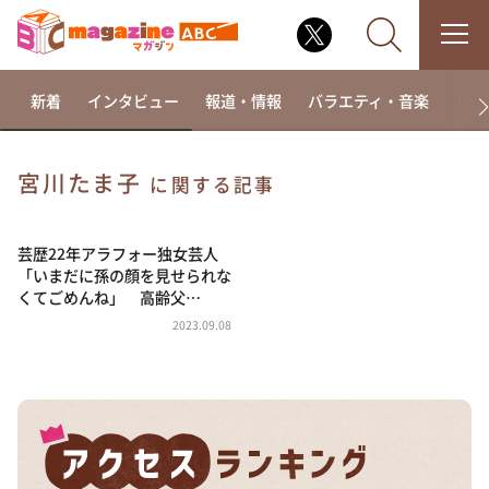
新着
インタビュー
報道・情報
バラエティ・音楽
ドラ
宮川たま子
に関する記事
なるみ・岡村の過ぎるTV
相席食堂
芸歴22年アラフォー独女芸人
「いまだに孫の顔を見せられな
これ余談なんですけど・・・
くてごめんね」 高齢父…
～人生密着トークバラエティ！～ やすとものいたっ
2023.09.08
て真剣です
探偵！ナイトスクープ
news おかえり
河合＆A.B.C-Z塚田×福井アナ「なんでやねん！？」
（news おかえり）