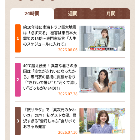
DAIGOも台所 ～きょうの献立 何にする？～
本日はダイアンなり！シーズン２
24時間
週間
月間
朝だ！生です旅サラダ
約10年後に南海トラフ巨大地震
は「必ず来る」 被害は東日本大
教えて！ニュースライブ 正義のミカタ
震災の15倍…専門家断言「人生
のスケジュールに入れて」
ＬＩＦＥ～夢のカタチ～
2026.08.06
新婚さんいらっしゃい！
40℃超え続出！ 異常な暑さの原
ポツンと一軒家
因は「空気がきれいになったか
ら」専門家の指摘に眞鍋かをり
ザキ山小屋本館
「“きれいで暑い”と“汚くて涼し
い”どっちがいいの!?」
ぺこぱのまるスポ
2026.07.28
アナ回覧板
『旅サラダ』で「異次元のかわ
いさ」の声！ 初ゲスト女優、贅
沢すぎる“雲丹しゃぶ”食リポで
おちゃめ発言
2026.07.10