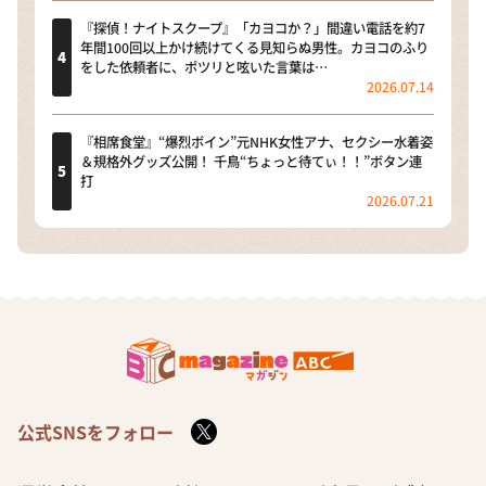
『探偵！ナイトスクープ』「カヨコか？」間違い電話を約7
年間100回以上かけ続けてくる見知らぬ男性。カヨコのふり
をした依頼者に、ポツリと呟いた言葉は…
2026.07.14
『相席食堂』“爆烈ボイン”元NHK女性アナ、セクシー水着姿
＆規格外グッズ公開！ 千鳥“ちょっと待てぃ！！”ボタン連
打
2026.07.21
公式SNSをフォロー