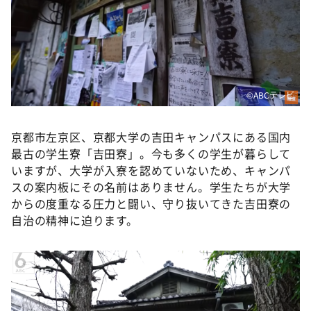
DAIGOも台所 ～きょうの献立 何にする？～
本日はダイアンなり！シーズン２
朝だ！生です旅サラダ
教えて！ニュースライブ 正義のミカタ
©ABCテレビ
ＬＩＦＥ～夢のカタチ～
新婚さんいらっしゃい！
京都市左京区、京都大学の吉田キャンパスにある国内
ポツンと一軒家
最古の学生寮「吉田寮」。今も多くの学生が暮らして
いますが、大学が入寮を認めていないため、キャンパ
ザキ山小屋本館
スの案内板にその名前はありません。学生たちが大学
ぺこぱのまるスポ
からの度重なる圧力と闘い、守り抜いてきた吉田寮の
自治の精神に迫ります。
アナ回覧板