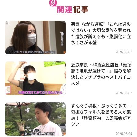
悪質“ながら運転”「これは過失
ではない」大切な家族を奪われ
た遺族が訴えるも…厳罰化に立
ちふさがる壁
2026.08.07
近鉄奈良・40歳女性店長「頭頂
部の地肌が透けて…」悩みを解
決したプチプラのベストバイコ
スメ
2026.08.07
ずんぐり塊根・ぷっくり多肉…
奇抜なフォルムを愛でる人が集
結！「珍奇植物」の即売会がア
ツい
2026.08.05