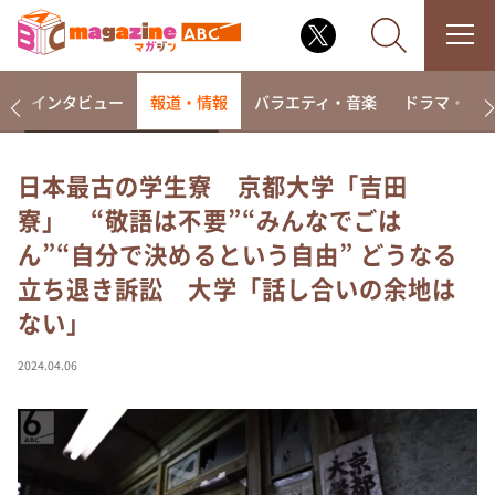
着
インタビュー
報道・情報
バラエティ・音楽
ドラマ・映
日本最古の学生寮 京都大学「吉田
寮」 “敬語は不要”“みんなでごは
なるみ・岡村の過ぎるTV
ん”“自分で決めるという自由” どうなる
相席食堂
立ち退き訴訟 大学「話し合いの余地は
これ余談なんですけど・・・
ない」
～人生密着トークバラエティ！～ やすとものいたっ
て真剣です
2024.04.06
探偵！ナイトスクープ
news おかえり
河合＆A.B.C-Z塚田×福井アナ「なんでやねん！？」
（news おかえり）