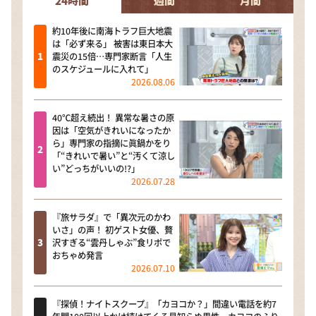
24時間
週間
月間
約10年後に南海トラフ巨大地震
は「必ず来る」 被害は東日本大
震災の15倍…専門家断言「人生
のスケジュールに入れて」
2026.08.06
40℃超え続出！ 異常な暑さの原
因は「空気がきれいになったか
ら」専門家の指摘に眞鍋かをり
「“きれいで暑い”と“汚くて涼し
い”どっちがいいの!?」
2026.07.28
『旅サラダ』で「異次元のかわ
いさ」の声！ 初ゲスト女優、贅
沢すぎる“雲丹しゃぶ”食リポで
おちゃめ発言
2026.07.10
『探偵！ナイトスクープ』「カヨコか？」間違い電話を約7