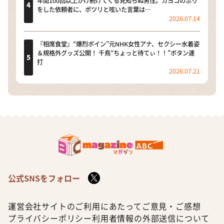
年間100回以上かけ続けてくる見知らぬ男性。カヨコのふり
をした依頼者に、ポツリと呟いた言葉は…
2026.07.14
『相席食堂』“爆烈ボイン”元NHK女性アナ、セクシー水着姿
＆規格外グッズ公開！ 千鳥“ちょっと待てぃ！！”ボタン連
打
2026.07.21
公式SNSをフォロー
運営会社
サイトのご利用にあたって
ご意見・ご感想
プライバシーポリシー
利用者情報の外部送信について