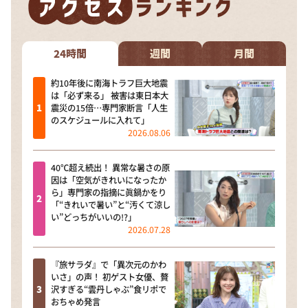
24時間
週間
月間
約10年後に南海トラフ巨大地震
は「必ず来る」 被害は東日本大
震災の15倍…専門家断言「人生
のスケジュールに入れて」
2026.08.06
40℃超え続出！ 異常な暑さの原
因は「空気がきれいになったか
ら」専門家の指摘に眞鍋かをり
「“きれいで暑い”と“汚くて涼し
い”どっちがいいの!?」
2026.07.28
『旅サラダ』で「異次元のかわ
いさ」の声！ 初ゲスト女優、贅
沢すぎる“雲丹しゃぶ”食リポで
おちゃめ発言