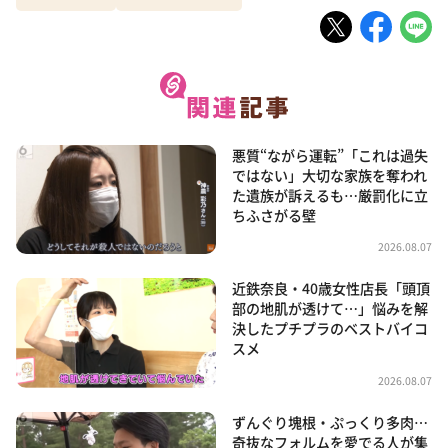
悪質“ながら運転”「これは過失
ではない」大切な家族を奪われ
た遺族が訴えるも…厳罰化に立
ちふさがる壁
2026.08.07
近鉄奈良・40歳女性店長「頭頂
部の地肌が透けて…」悩みを解
決したプチプラのベストバイコ
スメ
2026.08.07
ずんぐり塊根・ぷっくり多肉…
奇抜なフォルムを愛でる人が集