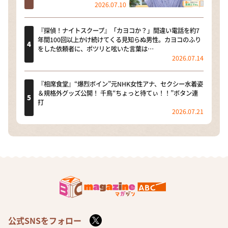
2026.07.10
『探偵！ナイトスクープ』「カヨコか？」間違い電話を約7
年間100回以上かけ続けてくる見知らぬ男性。カヨコのふり
をした依頼者に、ポツリと呟いた言葉は…
2026.07.14
『相席食堂』“爆烈ボイン”元NHK女性アナ、セクシー水着姿
＆規格外グッズ公開！ 千鳥“ちょっと待てぃ！！”ボタン連
打
2026.07.21
公式SNSをフォロー