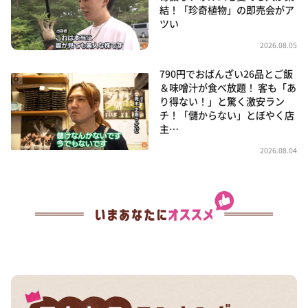
結！「珍奇植物」の即売会がア
ツい
2026.08.05
790円でおばんざい26品とご飯
＆味噌汁が食べ放題！ 客も「あ
り得ない！」と驚く激安ラン
チ！「儲からない」とぼやく店
主…
2026.08.04