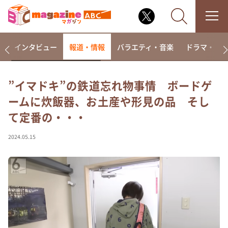
着
インタビュー
報道・情報
バラエティ・音楽
ドラマ・映
”イマドキ”の鉄道忘れ物事情 ボードゲ
ームに炊飯器、お土産や形見の品 そし
なるみ・岡村の過ぎるTV
て定番の・・・
相席食堂
これ余談なんですけど・・・
2024.05.15
～人生密着トークバラエティ！～ やすとものいたっ
て真剣です
探偵！ナイトスクープ
news おかえり
河合＆A.B.C-Z塚田×福井アナ「なんでやねん！？」
（news おかえり）