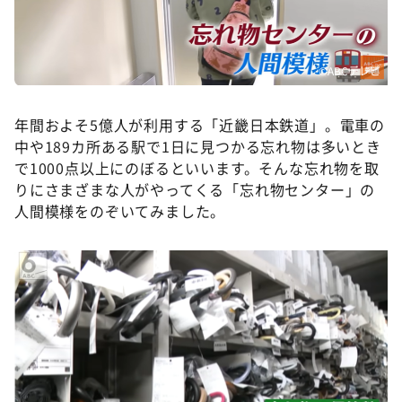
DAIGOも台所 ～きょうの献立 何にする？～
本日はダイアンなり！シーズン２
朝だ！生です旅サラダ
©️ABCテレビ
教えて！ニュースライブ 正義のミカタ
年間およそ5億人が利用する「近畿日本鉄道」。電車の
ＬＩＦＥ～夢のカタチ～
中や189カ所ある駅で1日に見つかる忘れ物は多いとき
新婚さんいらっしゃい！
で1000点以上にのぼるといいます。そんな忘れ物を取
りにさまざまな人がやってくる「忘れ物センター」の
ポツンと一軒家
人間模様をのぞいてみました。
ザキ山小屋本館
ぺこぱのまるスポ
アナ回覧板