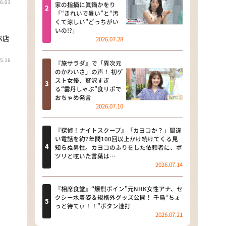
6.03
河合＆A.B.C-Z塚田×福井アナ
家の指摘に眞鍋かをり
「“きれいで暑い”と“汚
「なんでやねん！？」（news お
くて涼しい”どっちがい
かえり）
いの!?」
ペ店
2026.07.28
DAIGOも台所 ～きょうの献立 何
にする？～
5.16
『旅サラダ』で「異次元
のかわいさ」の声！ 初ゲ
本日はダイアンなり！シーズン２
スト女優、贅沢すぎ
る“雲丹しゃぶ”食リポで
朝だ！生です旅サラダ
おちゃめ発言
2026.07.10
教えて！ニュースライブ 正義の
ミカタ
『探偵！ナイトスクープ』「カヨコか？」間違
い電話を約7年間100回以上かけ続けてくる見
ＬＩＦＥ～夢のカタチ～
知らぬ男性。カヨコのふりをした依頼者に、ポ
ツリと呟いた言葉は…
2026.07.14
新婚さんいらっしゃい！
ポツンと一軒家
『相席食堂』“爆烈ボイン”元NHK女性アナ、セ
クシー水着姿＆規格外グッズ公開！ 千鳥“ちょ
っと待てぃ！！”ボタン連打
ザキ山小屋本館
2026.07.21