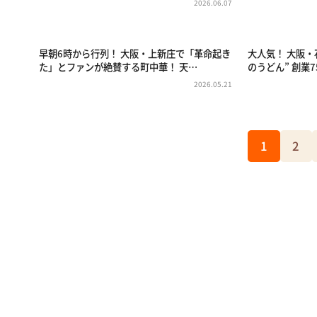
2026.06.07
早朝6時から行列！ 大阪・上新庄で「革命起き
大人気！ 大阪
た」とファンが絶賛する町中華！ 天…
のうどん” 創業
2026.05.21
1
2