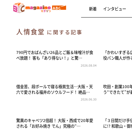
新着
インタビュー
人情食堂
に関する記事
790円でおばんざい26品とご飯＆味噌汁が食
「かわいすぎる店
べ放題！ 客も「あり得ない！」と驚…
役パン職人が作る
2026.08.04
借金苦、段ボールで寝る極貧生活…大阪・天
吹田・創業10
六で愛される福井のソウルフード！ 絶品…
う“できたて”
2026.06.30
驚異のキャベツ2倍超！ 大阪・西成で20年愛
「３日間だけ手
される「お好み焼き でん」究極の“…
に!? 和歌山・