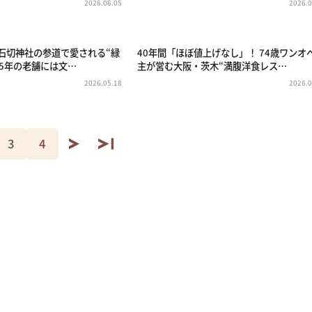
2026.06.05
2026.0
・石切神社の参道で愛される“緑
40年間「ほぼ値上げなし」！ 74歳ワンオ
75年の老舗には文…
主が営む大阪・茨木“満腹洋食レス…
2026.05.18
2026.0
3
4