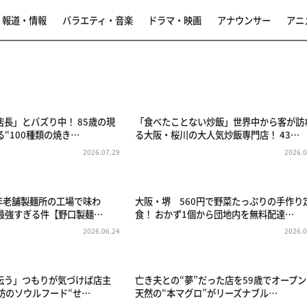
報道・情報
バラエティ・音楽
ドラマ・映画
アナウンサー
アニ
長」とバズり中！ 85歳の現
「食べたことない炒飯」世界中から客が訪
“100種類の焼き…
る大阪・桜川の大人気炒飯専門店！ 43…
2026.07.29
2026.0
0年老舗製麺所の工場で味わ
大阪・堺 560円で野菜たっぷりの手作り
が最強すぎる件【野口製麺…
食！ おかず1個から団地内を無料配達…
2026.06.24
2026.0
伝う」つもりが気づけば店主
亡き夫との“夢”だった店を59歳でオープ
御坊のソウルフード“せ…
天然の“本マグロ”がリーズナブル…