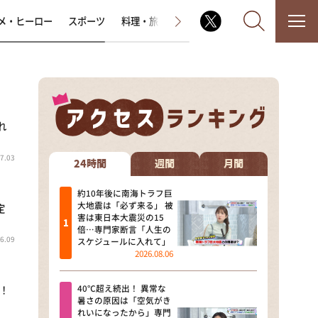
メ・ヒーロー
スポーツ
料理・旅
ラジオ番組
その他
れ
なるみ・岡村の過ぎるTV
7.03
相席食堂
24時間
週間
月間
これ余談なんですけど・・・
約10年後に南海トラフ巨
大地震は「必ず来る」 被
定
害は東日本大震災の15
～人生密着トークバラエティ！
倍…専門家断言「人生の
～ やすとものいたって真剣です
6.09
スケジュールに入れて」
2026.08.06
探偵！ナイトスクープ
40℃超え続出！ 異常な
ン！
news おかえり
暑さの原因は「空気がき
れいになったから」専門