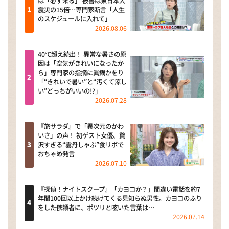
は「必ず来る」 被害は東日本大
震災の15倍…専門家断言「人生
のスケジュールに入れて」
2026.08.06
40℃超え続出！ 異常な暑さの原
因は「空気がきれいになったか
ら」専門家の指摘に眞鍋かをり
「“きれいで暑い”と“汚くて涼し
い”どっちがいいの!?」
2026.07.28
『旅サラダ』で「異次元のかわ
いさ」の声！ 初ゲスト女優、贅
沢すぎる“雲丹しゃぶ”食リポで
おちゃめ発言
2026.07.10
『探偵！ナイトスクープ』「カヨコか？」間違い電話を約7
年間100回以上かけ続けてくる見知らぬ男性。カヨコのふり
をした依頼者に、ポツリと呟いた言葉は…
2026.07.14