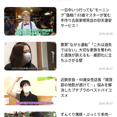
一日中いつ行っても“モーニン
グ”価格!? 83歳マスターが営む
手作り古民家喫茶店の仰天激安
サービス！
2026.08.09
悪質“ながら運転”「これは過失
ではない」大切な家族を奪われ
た遺族が訴えるも…厳罰化に立
ちふさがる壁
2026.08.07
近鉄奈良・40歳女性店長「頭頂
部の地肌が透けて…」悩みを解
決したプチプラのベストバイコ
スメ
2026.08.07
ずんぐり塊根・ぷっくり多肉…