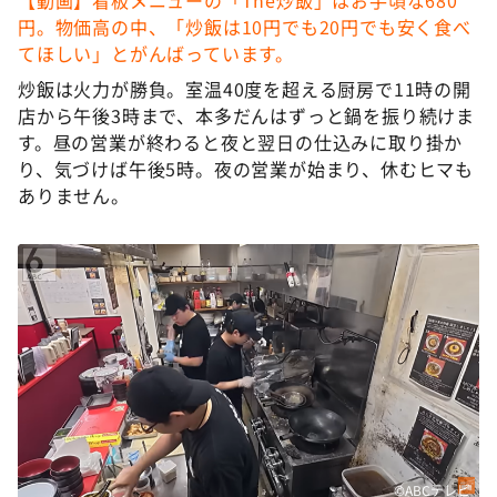
【動画】看板メニューの「The炒飯」はお手頃な680
円。物価高の中、「炒飯は10円でも20円でも安く食べ
てほしい」とがんばっています。
炒飯は火力が勝負。室温40度を超える厨房で11時の開
店から午後3時まで、本多だんはずっと鍋を振り続けま
す。昼の営業が終わると夜と翌日の仕込みに取り掛か
り、気づけば午後5時。夜の営業が始まり、休むヒマも
ありません。
©ABCテレビ