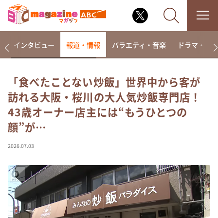
着
インタビュー
報道・情報
バラエティ・音楽
ドラマ・映
「食べたことない炒飯」世界中から客が
訪れる大阪・桜川の大人気炒飯専門店！
なるみ・岡村の過ぎるTV
43歳オーナー店主には“もうひとつの
相席食堂
顔”が…
これ余談なんですけど・・・
～人生密着トークバラエティ！～ やすとものいたっ
2026.07.03
て真剣です
探偵！ナイトスクープ
news おかえり
河合＆A.B.C-Z塚田×福井アナ「なんでやねん！？」
（news おかえり）