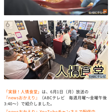
©ABCテレビ
©ABCテレビ
「実録！人情食堂」
は、6月1日（月）放送の
『newsおかえり』
（ABCテレビ 毎週月曜〜金曜午後
3:40〜）で紹介しました。
『newsおかえり』YouTubeチャンネルで配信中