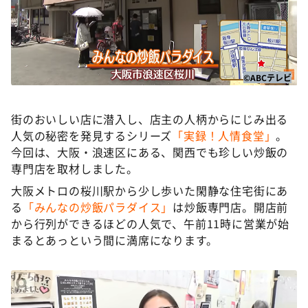
DAIGOも台所 ～きょうの献立 何にする？～
本日はダイアンなり！シーズン２
朝だ！生です旅サラダ
教えて！ニュースライブ 正義のミカタ
©ABCテレビ
ＬＩＦＥ～夢のカタチ～
街のおいしい店に潜入し、店主の人柄からにじみ出る
新婚さんいらっしゃい！
人気の秘密を発見するシリーズ
「実録！人情食堂」
。
ポツンと一軒家
今回は、大阪・浪速区にある、関西でも珍しい炒飯の
専門店を取材しました。
ザキ山小屋本館
大阪メトロの桜川駅から少し歩いた閑静な住宅街にあ
ぺこぱのまるスポ
る
「みんなの炒飯パラダイス」
は炒飯専門店。開店前
アナ回覧板
から行列ができるほどの人気で、午前11時に営業が始
まるとあっという間に満席になります。