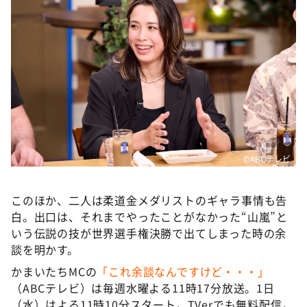
©ABCテレビ
このほか、二人は柔道金メダリストのギャラ事情も告
白。出口は、それまでやったことがなかった“山嵐”と
いう伝説の技が世界選手権決勝で出てしまった時の余
談を明かす。
かまいたちMCの
「これ余談なんですけど・・・」
（ABCテレビ）は毎週水曜よる11時17分放送。1日
（水）はよる11時10分スタート。TVerでも無料配信。