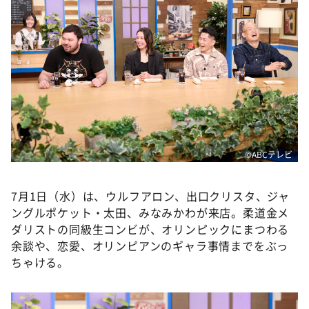
DAIGOも台所 ～きょうの献立 何にする？～
本日はダイアンなり！シーズン２
朝だ！生です旅サラダ
教えて！ニュースライブ 正義のミカタ
ＬＩＦＥ～夢のカタチ～
新婚さんいらっしゃい！
ポツンと一軒家
©ABCテレビ
ザキ山小屋本館
7月1日（水）は、ウルフアロン、出口クリスタ、ジャ
ぺこぱのまるスポ
ングルポケット・太田、みなみかわが来店。柔道金メ
アナ回覧板
ダリストの同級生コンビが、オリンピックにまつわる
余談や、恋愛、オリンピアンのギャラ事情までをぶっ
ちゃける。