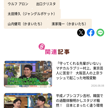
ウルフ アロン
出口クリスタ
太田博久（ジャングルポケット）
山内健司（かまいたち）
濱家隆一（かまいたち）
「守ってくれる先輩がいない」
マヂカルラブリー村上、東京芸
人に苦言!? 大阪芸人の上京ラ
ッシュで起こった地殻変動
2026.08.08
平成ノブシコブシ吉村、韓国で
の過酷体験明かしスタジオ騒
然！ 日本とまったく違う環境