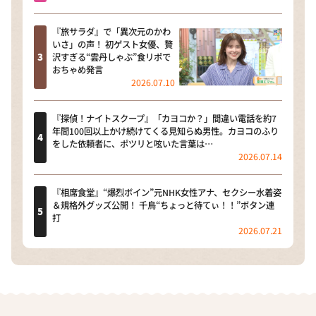
『旅サラダ』で「異次元のかわ
いさ」の声！ 初ゲスト女優、贅
沢すぎる“雲丹しゃぶ”食リポで
おちゃめ発言
2026.07.10
『探偵！ナイトスクープ』「カヨコか？」間違い電話を約7
年間100回以上かけ続けてくる見知らぬ男性。カヨコのふり
をした依頼者に、ポツリと呟いた言葉は…
2026.07.14
『相席食堂』“爆烈ボイン”元NHK女性アナ、セクシー水着姿
＆規格外グッズ公開！ 千鳥“ちょっと待てぃ！！”ボタン連
打
2026.07.21