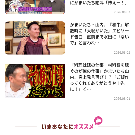
にかまいたち絶叫「怖えー！」
2026.08.07
かまいたち・山内、『和牛』解
散時に「大恥かいた」エピソー
ド告白 直前まで水田に「ない
で」と言われ…
2026.08.05
「料理は嫁の仕事。材料費を稼
ぐのが俺の仕事」かまいたち山
内、炎上発言再び！？「ご飯作
ってくれてありがとうや！先
に！」く…
2026.08.01