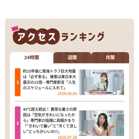
24時間
週間
月間
約10年後に南海トラフ巨大地震
は「必ず来る」 被害は東日本大
震災の15倍…専門家断言「人生
のスケジュールに入れて」
2026.08.06
40℃超え続出！ 異常な暑さの原
因は「空気がきれいになったか
ら」専門家の指摘に眞鍋かをり
「“きれいで暑い”と“汚くて涼し
い”どっちがいいの!?」
2026.07.28