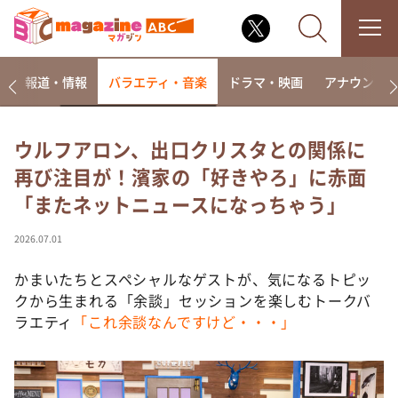
ー
報道・情報
バラエティ・音楽
ドラマ・映画
アナウンサ
ウルフアロン、出口クリスタとの関係に
再び注目が！濱家の「好きやろ」に赤面
なるみ・岡村の過ぎるTV
「またネットニュースになっちゃう」
相席食堂
これ余談なんですけど・・・
2026.07.01
～人生密着トークバラエティ！～ やすとものいたっ
て真剣です
かまいたちとスペシャルなゲストが、気になるトピッ
クから生まれる「余談」セッションを楽しむトークバ
探偵！ナイトスクープ
ラエティ
「これ余談なんですけど・・・」
news おかえり
河合＆A.B.C-Z塚田×福井アナ「なんでやねん！？」
（news おかえり）