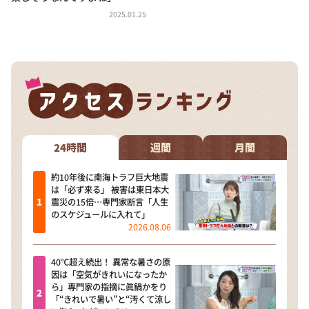
DAIGOも台所 ～きょうの献立 何にする？～
2025.01.25
本日はダイアンなり！シーズン２
朝だ！生です旅サラダ
教えて！ニュースライブ 正義のミカタ
ＬＩＦＥ～夢のカタチ～
新婚さんいらっしゃい！
ポツンと一軒家
24時間
週間
月間
ザキ山小屋本館
約10年後に南海トラフ巨大地震
は「必ず来る」 被害は東日本大
ぺこぱのまるスポ
震災の15倍…専門家断言「人生
のスケジュールに入れて」
アナ回覧板
2026.08.06
40℃超え続出！ 異常な暑さの原
因は「空気がきれいになったか
ら」専門家の指摘に眞鍋かをり
「“きれいで暑い”と“汚くて涼し