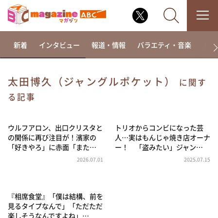
新着
インタビュー
報道・情報
バラエティ・音楽
ドラ
太田博久（ジャングルポケット）
に関す
なるみ・岡村の過ぎるTV
る記事
相席食堂
ウルフアロン、出口クリスタと
トリオからコンビになった芸
これ余談なんですけど・・・
の関係に再び注目が！濱家の
人…実はもんじゃ焼き店オーナ
～人生密着トークバラエティ！～ やすとものいたっ
「好きやろ」に赤面「また…
ー！ 「盗みたい」ジャン…
て真剣です
2026.07.01
2025.07.15
探偵！ナイトスクープ
news おかえり
『相席食堂』「僕は結構、前を
河合＆A.B.C-Z塚田×福井アナ「なんでやねん！？」
（news おかえり）
見るタイプなんで」「ただただ
楽しそうなんですよね」…