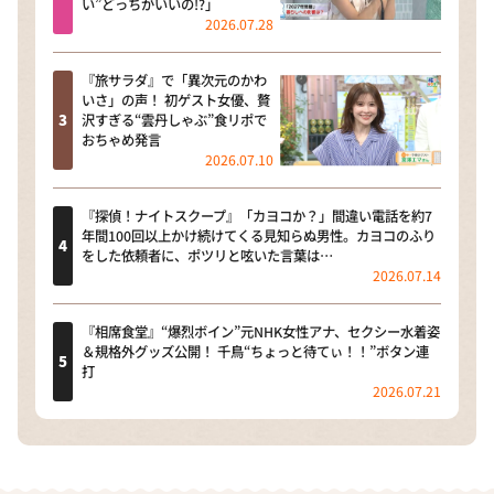
い”どっちがいいの!?」
2026.07.28
『旅サラダ』で「異次元のかわ
いさ」の声！ 初ゲスト女優、贅
沢すぎる“雲丹しゃぶ”食リポで
おちゃめ発言
2026.07.10
『探偵！ナイトスクープ』「カヨコか？」間違い電話を約7
年間100回以上かけ続けてくる見知らぬ男性。カヨコのふり
をした依頼者に、ポツリと呟いた言葉は…
2026.07.14
『相席食堂』“爆烈ボイン”元NHK女性アナ、セクシー水着姿
＆規格外グッズ公開！ 千鳥“ちょっと待てぃ！！”ボタン連
打
2026.07.21