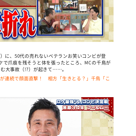
ビ）に、50代の売れないベテランお笑いコンビが登
ケで爪痕を残そうと体を張ったところ、MCの千鳥が
む大事故（!?）が起きて……。
、瓦が連続で顔面直撃！ 相方「生きとる？」千鳥「こ