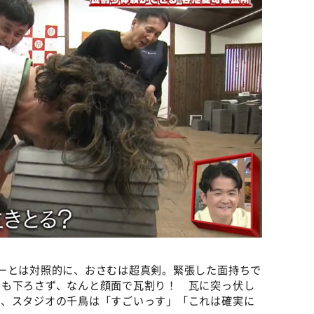
ーとは対照的に、おさむは超真剣。緊張した面持ちで
るも下ろさず、なんと顔面で瓦割り！ 瓦に突っ伏し
て、スタジオの千鳥は「すごいっす」「これは確実に