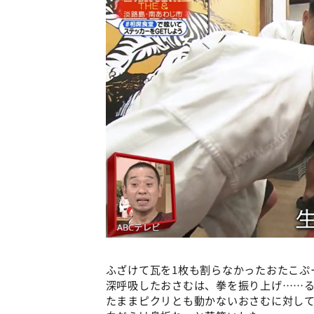
ふざけて瓦を1枚も割らなかったおたこぷ
深呼吸したおさむは、拳を振り上げ……
たままピクリとも動かないおさむに対し