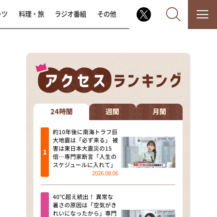
ーツ
料理・旅
ラジオ番組
その他
なるみ・岡村の過ぎるTV
相席食堂
24時間
週間
月間
これ余談なんですけど・・・
約10年後に南海トラフ巨
大地震は「必ず来る」 被
害は東日本大震災の15
～人生密着トークバラエティ！
倍…専門家断言「人生の
～ やすとものいたって真剣です
スケジュールに入れて」
2026.08.06
探偵！ナイトスクープ
40℃超え続出！ 異常な
news おかえり
暑さの原因は「空気がき
れいになったから」専門