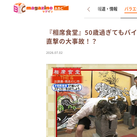
新着
インタビュー
報道・情報
バラエ
『相席食堂』50歳過ぎてもバ
直撃の大事故！？
2026.07.02