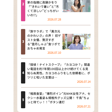
河合＆A.B.C-Z塚田×福井アナ
家の指摘に眞鍋かをり
「“きれいで暑い”と“汚
「なんでやねん！？」（news お
くて涼しい”どっちがい
かえり）
いの!?」
2026.07.28
DAIGOも台所 ～きょうの献立 何
にする？～
『旅サラダ』で「異次元
のかわいさ」の声！ 初ゲ
本日はダイアンなり！シーズン２
スト女優、贅沢すぎ
る“雲丹しゃぶ”食リポで
朝だ！生です旅サラダ
おちゃめ発言
2026.07.10
教えて！ニュースライブ 正義の
ミカタ
『探偵！ナイトスクープ』「カヨコか？」間違
い電話を約7年間100回以上かけ続けてくる見
ＬＩＦＥ～夢のカタチ～
知らぬ男性。カヨコのふりをした依頼者に、ポ
ツリと呟いた言葉は…
2026.07.14
新婚さんいらっしゃい！
ポツンと一軒家
『相席食堂』“爆烈ボイン”元NHK女性アナ、セ
クシー水着姿＆規格外グッズ公開！ 千鳥“ちょ
っと待てぃ！！”ボタン連打
ザキ山小屋本館
2026.07.21