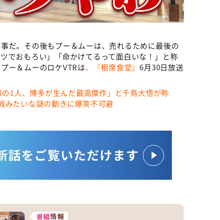
無事だ。その後もプー＆ムーは、売れるために最後の
トツでおもろい」「命かけてるって面白いな！」と称
プー＆ムーのロケVTRは
、『相席食堂』
6月30日放送
先輩の1人、博多が⽣んだ最⾼傑作」と千鳥大悟が称
戦みたいな謎の動きに爆笑不可避
番組
情報