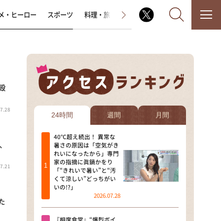
メ・ヒーロー
スポーツ
料理・旅
ラジオ番組
その他
殴
なるみ・岡村の過ぎるTV
7.28
相席食堂
24時間
週間
月間
これ余談なんですけど・・・
40℃超え続出！ 異常な
ナ、
暑さの原因は「空気がき
れいになったから」専門
～人生密着トークバラエティ！
家の指摘に眞鍋かをり
～ やすとものいたって真剣です
7.21
「“きれいで暑い”と“汚
くて涼しい”どっちがい
探偵！ナイトスクープ
いの!?」
2026.07.28
た
news おかえり
『相席食堂』“爆烈ボイ