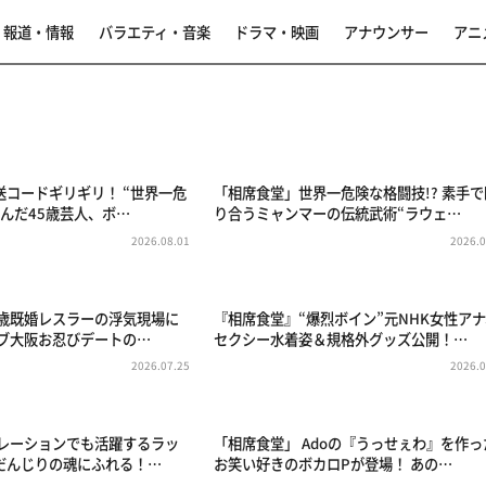
報道・情報
バラエティ・音楽
ドラマ・映画
アナウンサー
アニ
送コードギリギリ！ “世界一危
「相席食堂」世界一危険な格闘技!? 素手で
んだ45歳芸人、ボ…
り合うミャンマーの伝統武術“ラウェ…
2026.08.01
2026.0
3歳既婚レスラーの浮気現場に
『相席食堂』“爆烈ボイン”元NHK女性ア
ラブ大阪お忍びデートの…
セクシー水着姿＆規格外グッズ公開！…
2026.07.25
2026.0
ナレーションでも活躍するラッ
「相席食堂」 Adoの『うっせぇわ』を作っ
だんじりの魂にふれる！…
お笑い好きのボカロPが登場！ あの…