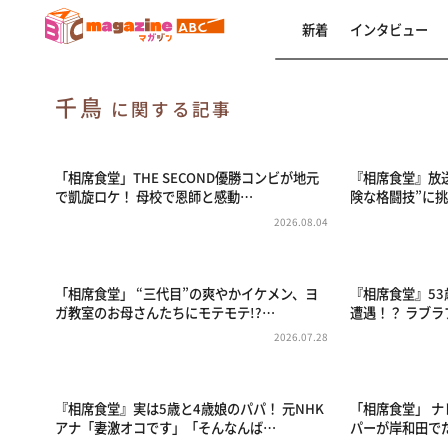
新着
インタビュー
千鳥
に関する記事
「相席食堂」THE SECOND優勝コンビが地元
『相席食堂』放
で凱旋ロケ！ 母校で恩師と感動…
険な格闘技”に挑
2026.08.04
「相席食堂」 “三代目”の爽やかイケメン、ヨ
『相席食堂』5
ガ教室のお母さんたちにモテモテ!?…
遭遇！？ ラブ
2026.07.28
『相席食堂』実は5歳と4歳娘のパパ！ 元NHK
「相席食堂」 
アナ「妻激オコです」「そんなんば…
パーが岸和田で