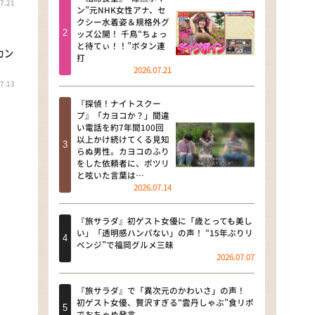
7.21
河合＆A.B.C-Z塚田×福井アナ
ン”元NHK女性アナ、セ
「なんでやねん！？」（news お
クシー水着姿＆規格外グ
かえり）
ッズ公開！ 千鳥“ちょっ
と待てぃ！！”ボタン連
カン
打
DAIGOも台所 ～きょうの献立 何
2026.07.21
にする？～
7.13
本日はダイアンなり！シーズン２
『探偵！ナイトスクー
プ』「カヨコか？」間違
い電話を約7年間100回
朝だ！生です旅サラダ
以上かけ続けてくる見知
らぬ男性。カヨコのふり
教えて！ニュースライブ 正義の
をした依頼者に、ポツリ
ミカタ
と呟いた言葉は…
2026.07.14
ＬＩＦＥ～夢のカタチ～
『旅サラダ』初ゲスト女優に「歳とっても美し
新婚さんいらっしゃい！
い」「透明感ハンパない」の声！ “15年ぶりリ
ベンジ”で福岡グルメ三昧
2026.07.07
ポツンと一軒家
『旅サラダ』で「異次元のかわいさ」の声！
ザキ山小屋本館
初ゲスト女優、贅沢すぎる“雲丹しゃぶ”食リポ
でおちゃめ発言