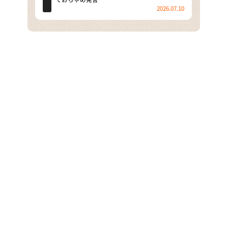
ぺこぱのまるスポ
2026.07.10
アナ回覧板