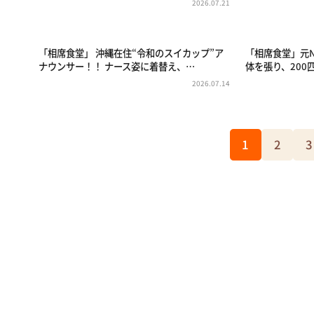
2026.07.21
「相席食堂」 沖縄在住“令和のスイカップ”ア
「相席食堂」元
ナウンサー！！ ナース姿に着替え、…
体を張り、200
2026.07.14
1
2
3