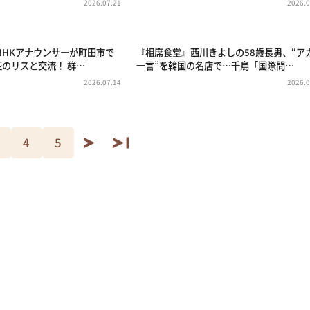
2026.07.21
2026.0
NHKアナウンサーが町田市で
『相席食堂』西川きよしの58歳長男、“ア
匹のリスと交流！ 群…
一言”を韓国の名店で…千鳥「国際問…
2026.07.14
2026.0
4
5