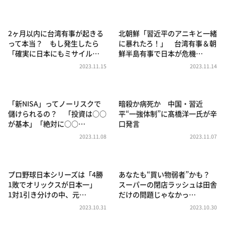
DAIGOも台所 ～きょうの献立 何にする？～
本日はダイアンなり！シーズン２
2ヶ月以内に台湾有事が起きる
北朝鮮「習近平のアニキと一緒
朝だ！生です旅サラダ
って本当？ もし発生したら
に暴れたろ！」 台湾有事＆朝
「確実に日本にもミサイル…
鮮半島有事で日本が危機…
教えて！ニュースライブ 正義のミカタ
2023.11.15
2023.11.14
ＬＩＦＥ～夢のカタチ～
新婚さんいらっしゃい！
「新NISA」ってノーリスクで
暗殺か病死か 中国・習近
ポツンと一軒家
儲けられるの？ 「投資は○○
平“一強体制”に髙橋洋一氏が辛
が基本」「絶対に○○…
口発言
ザキ山小屋本館
2023.11.08
2023.11.07
ぺこぱのまるスポ
アナ回覧板
プロ野球日本シリーズは「4勝
あなたも“買い物弱者”かも？
1敗でオリックスが日本一」
スーパーの閉店ラッシュは田舎
1対1引き分けの中、元…
だけの問題じゃなかっ…
2023.10.31
2023.10.30