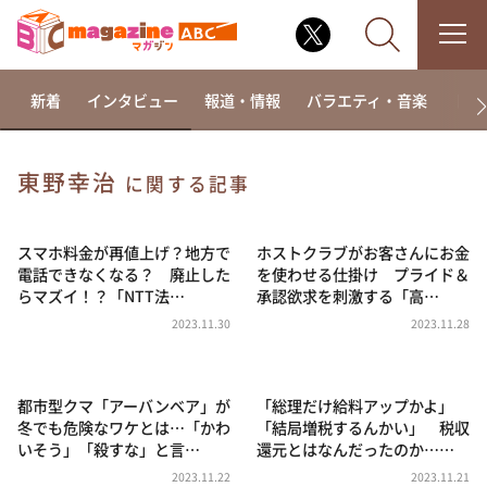
新着
インタビュー
報道・情報
バラエティ・音楽
ドラ
東野幸治
に関する記事
なるみ・岡村の過ぎるTV
相席食堂
スマホ料金が再値上げ？地方で
ホストクラブがお客さんにお金
電話できなくなる？ 廃止した
を使わせる仕掛け プライド＆
これ余談なんですけど・・・
らマズイ！？「NTT法…
承認欲求を刺激する「高…
～人生密着トークバラエティ！～ やすとものいたっ
2023.11.30
2023.11.28
て真剣です
探偵！ナイトスクープ
都市型クマ「アーバンベア」が
「総理だけ給料アップかよ」
news おかえり
冬でも危険なワケとは…「かわ
「結局増税するんかい」 税収
河合＆A.B.C-Z塚田×福井アナ「なんでやねん！？」
いそう」「殺すな」と言…
還元とはなんだったのか……
（news おかえり）
2023.11.22
2023.11.21