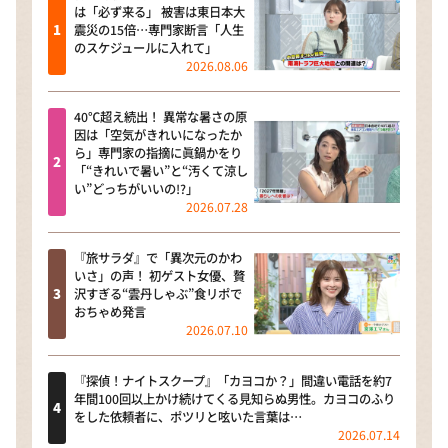
は「必ず来る」 被害は東日本大
震災の15倍…専門家断言「人生
のスケジュールに入れて」
2026.08.06
40℃超え続出！ 異常な暑さの原
因は「空気がきれいになったか
ら」専門家の指摘に眞鍋かをり
「“きれいで暑い”と“汚くて涼し
い”どっちがいいの!?」
2026.07.28
『旅サラダ』で「異次元のかわ
いさ」の声！ 初ゲスト女優、贅
沢すぎる“雲丹しゃぶ”食リポで
おちゃめ発言
2026.07.10
『探偵！ナイトスクープ』「カヨコか？」間違い電話を約7
年間100回以上かけ続けてくる見知らぬ男性。カヨコのふり
をした依頼者に、ポツリと呟いた言葉は…
2026.07.14