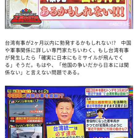
DAIGOも台所 ～きょうの献立 何にする？～
本日はダイアンなり！シーズン２
朝だ！生です旅サラダ
©️ABCテレビ
教えて！ニュースライブ 正義のミカタ
台湾有事が2ヶ月以内に勃発するかもしれない!? 中国
ＬＩＦＥ～夢のカタチ～
や軍事関係に詳しい専門家たちいわく、もし台湾有事
新婚さんいらっしゃい！
が発生したら「確実に日本にもミサイルが飛んでく
る」そうだ。もはや、「他国の争いだから日本には関
ポツンと一軒家
係ない」と言えない問題である。
ザキ山小屋本館
ぺこぱのまるスポ
アナ回覧板