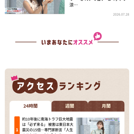
涼…
2026.07.28
24時間
週間
月間
約10年後に南海トラフ巨大地震
は「必ず来る」 被害は東日本大
震災の15倍…専門家断言「人生