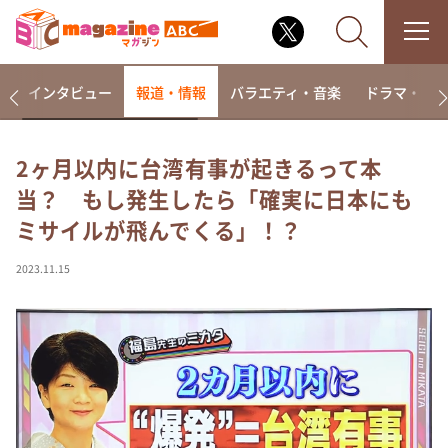
着
インタビュー
報道・情報
バラエティ・音楽
ドラマ・映
2ヶ月以内に台湾有事が起きるって本
当？ もし発生したら「確実に日本にも
なるみ・岡村の過ぎるTV
ミサイルが飛んでくる」！？
相席食堂
これ余談なんですけど・・・
2023.11.15
～人生密着トークバラエティ！～ やすとものいたっ
て真剣です
探偵！ナイトスクープ
news おかえり
河合＆A.B.C-Z塚田×福井アナ「なんでやねん！？」
（news おかえり）