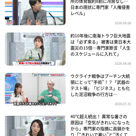
所の体育館約8割に冷房なし…
日本の現状に専門家「人権侵害
レベル」
2026.08.06
約10年後に南海トラフ巨大地震
は「必ず来る」 被害は東日本大
震災の15倍…専門家断言「人生
のスケジュールに入れて」
2026.08.06
ウクライナ戦争はプーチン大統
領にとって“手術”！？「武器の
テスト場」「ビジネス」とも化
した泥沼戦争の行方は…
2026.07.31
40℃超え続出！ 異常な暑さの
原因は「空気がきれいになった
から」専門家の指摘に眞鍋かを
り「“きれいで暑い”と“汚くて