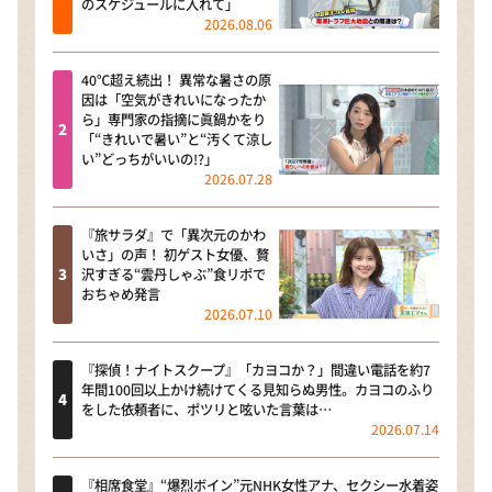
のスケジュールに入れて」
2026.08.06
40℃超え続出！ 異常な暑さの原
因は「空気がきれいになったか
ら」専門家の指摘に眞鍋かをり
「“きれいで暑い”と“汚くて涼し
い”どっちがいいの!?」
2026.07.28
『旅サラダ』で「異次元のかわ
いさ」の声！ 初ゲスト女優、贅
沢すぎる“雲丹しゃぶ”食リポで
おちゃめ発言
2026.07.10
『探偵！ナイトスクープ』「カヨコか？」間違い電話を約7
年間100回以上かけ続けてくる見知らぬ男性。カヨコのふり
をした依頼者に、ポツリと呟いた言葉は…
2026.07.14
『相席食堂』“爆烈ボイン”元NHK女性アナ、セクシー水着姿