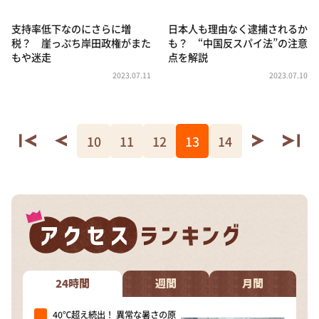
支持率低下なのにさらに増
日本人も理由なく逮捕されるか
税？ 崖っぷち岸田政権がまた
も？ “中国反スパイ法”の注意
もや迷走
点を解説
2023.07.11
2023.07.10
10
11
12
13
14
24時間
週間
月間
40℃超え続出！ 異常な暑さの原