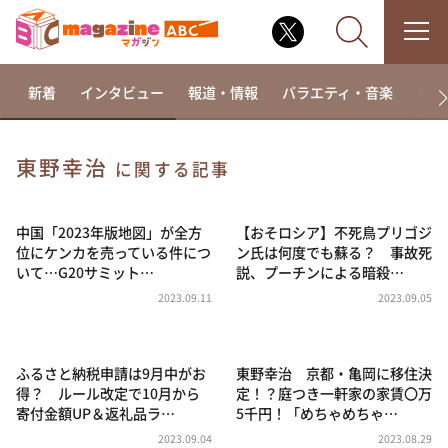
新着
インタビュー
報道・情報
バラエティ・音楽
ドラ
東野幸治
に関する記事
なるみ・岡村の過ぎるTV
相席食堂
中国「2023年版地図」が全方
【おそロシア】不死鳥プリゴジ
位にケンカを売っている件につ
ン氏は何度でも蘇る？ 事故死
これ余談なんですけど・・・
いて…G20サミット…
説、プーチンによる暗殺…
～人生密着トークバラエティ！～ やすとものいたっ
2023.09.11
2023.09.05
て真剣です
探偵！ナイトスクープ
ふるさと納税申請は9月中がお
東野幸治 京都・亀岡に移住決
news おかえり
得？ ルール改定で10月から
定！？庭つき一軒家の家賃〇万
河合＆A.B.C-Z塚田×福井アナ「なんでやねん！？」
寄付金額UP＆返礼品ラ…
5千円！「めちゃめちゃ…
（news おかえり）
2023.09.04
2023.08.29