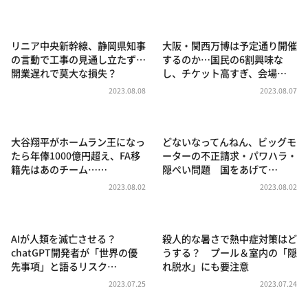
DAIGOも台所 ～きょうの献立 何にする？～
本日はダイアンなり！シーズン２
リニア中央新幹線、静岡県知事
大阪・関西万博は予定通り開催
朝だ！生です旅サラダ
の言動で工事の見通し立たず…
するのか…国民の6割興味な
開業遅れで莫大な損失？
し、チケット高すぎ、会場…
教えて！ニュースライブ 正義のミカタ
2023.08.08
2023.08.07
ＬＩＦＥ～夢のカタチ～
新婚さんいらっしゃい！
大谷翔平がホームラン王になっ
どないなってんねん、ビッグモ
ポツンと一軒家
たら年俸1000億円超え、FA移
ーターの不正請求・パワハラ・
籍先はあのチーム……
隠ぺい問題 国をあげて…
ザキ山小屋本館
2023.08.02
2023.08.02
ぺこぱのまるスポ
アナ回覧板
AIが人類を滅亡させる？
殺人的な暑さで熱中症対策はど
chatGPT開発者が「世界の優
うする？ プール＆室内の「隠
先事項」と語るリスク…
れ脱水」にも要注意
2023.07.25
2023.07.24