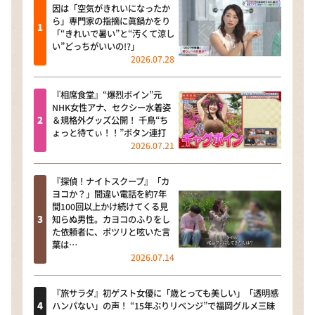
因は「空気がきれいになったか
ら」専門家の指摘に眞鍋かをり
「“きれいで暑い”と“汚くて涼し
い”どっちがいいの!?」
2026.07.28
『相席食堂』“爆烈ボイン”元
NHK女性アナ、セクシー水着姿
＆規格外グッズ公開！ 千鳥“ち
ょっと待てぃ！！”ボタン連打
2026.07.21
『探偵！ナイトスクープ』「カ
ヨコか？」間違い電話を約7年
間100回以上かけ続けてくる見
知らぬ男性。カヨコのふりをし
た依頼者に、ポツリと呟いた言
葉は…
2026.07.14
『旅サラダ』初ゲスト女優に「歳とっても美しい」「透明感
ハンパない」の声！ “15年ぶりリベンジ”で福岡グルメ三昧