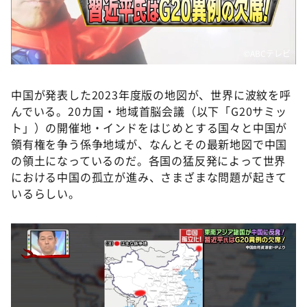
DAIGOも台所 ～きょうの献立 何にする？～
本日はダイアンなり！シーズン２
朝だ！生です旅サラダ
©️ABCテレビ
教えて！ニュースライブ 正義のミカタ
中国が発表した2023年度版の地図が、世界に波紋を呼
ＬＩＦＥ～夢のカタチ～
んでいる。20カ国・地域首脳会議（以下「G20サミッ
新婚さんいらっしゃい！
ト」）の開催地・インドをはじめとする国々と中国が
領有権を争う係争地域が、なんとその最新地図で中国
ポツンと一軒家
の領土になっているのだ。各国の猛反発によって世界
ザキ山小屋本館
における中国の孤立が進み、さまざまな問題が起きて
いるらしい。
ぺこぱのまるスポ
アナ回覧板