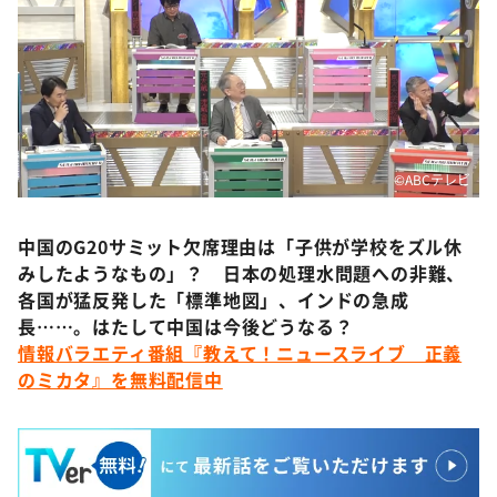
©️ABCテレビ
中国のG20サミット欠席理由は「子供が学校をズル休
みしたようなもの」？ 日本の処理水問題への非難、
各国が猛反発した「標準地図」、インドの急成
長……。はたして中国は今後どうなる？
情報バラエティ番組『教えて！ニュースライブ 正義
のミカタ』を無料配信中