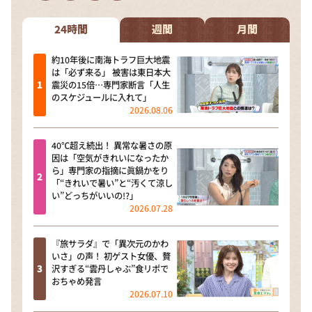
24時間
週間
月間
約10年後に南海トラフ巨大地震
は「必ず来る」 被害は東日本大
震災の15倍…専門家断言「人生
のスケジュールに入れて」
2026.08.06
40℃超え続出！ 異常な暑さの原
因は「空気がきれいになったか
ら」専門家の指摘に眞鍋かをり
「“きれいで暑い”と“汚くて涼し
い”どっちがいいの!?」
2026.07.28
『旅サラダ』で「異次元のかわ
いさ」の声！ 初ゲスト女優、贅
沢すぎる“雲丹しゃぶ”食リポで
おちゃめ発言
2026.07.10