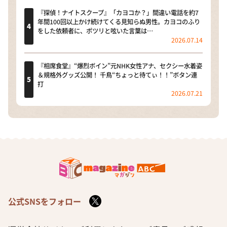
『探偵！ナイトスクープ』「カヨコか？」間違い電話を約7
年間100回以上かけ続けてくる見知らぬ男性。カヨコのふり
をした依頼者に、ポツリと呟いた言葉は…
2026.07.14
『相席食堂』“爆烈ボイン”元NHK女性アナ、セクシー水着姿
＆規格外グッズ公開！ 千鳥“ちょっと待てぃ！！”ボタン連
打
2026.07.21
公式SNSをフォロー