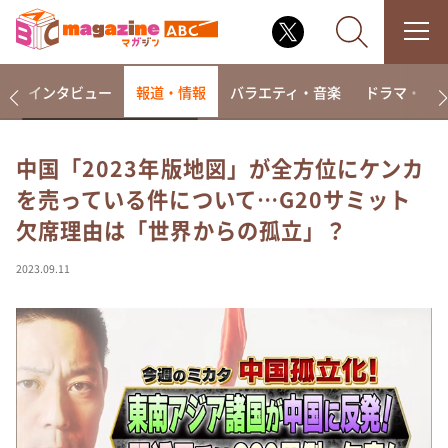
着
インタビュー
報道・情報
バラエティ・音楽
ドラマ・映
中国「2023年版地図」が全方位にケンカ
を売っている件について…G20サミット
なるみ・岡村の過ぎるTV
欠席理由は「世界からの孤立」？
相席食堂
これ余談なんですけど・・・
2023.09.11
～人生密着トークバラエティ！～ やすとものいたっ
て真剣です
探偵！ナイトスクープ
news おかえり
河合＆A.B.C-Z塚田×福井アナ「なんでやねん！？」
（news おかえり）