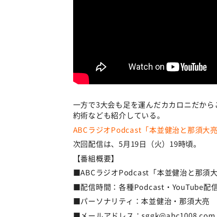
一方で3大会も足を運んだカカロニだから
約術なども紹介している。
ABCラジオPodcast「本並健治と那須
次回配信は、5月19日（火）19時頃。
【番組概要】
■ABCラジオPodcast「本並健治と那須
■配信時間：各種Podcast・YouTube
■パーソナリティ：本並健治・那須大亮
■メールアドレス：sggk@abc1008.com