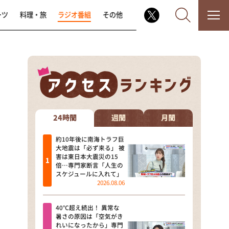
ーツ
料理・旅
ラジオ番組
その他
なるみ・岡村の過ぎるTV
相席食堂
24時間
週間
月間
これ余談なんですけど・・・
約10年後に南海トラフ巨
大地震は「必ず来る」 被
害は東日本大震災の15
～人生密着トークバラエティ！
倍…専門家断言「人生の
～ やすとものいたって真剣です
スケジュールに入れて」
2026.08.06
探偵！ナイトスクープ
40℃超え続出！ 異常な
news おかえり
暑さの原因は「空気がき
れいになったから」専門