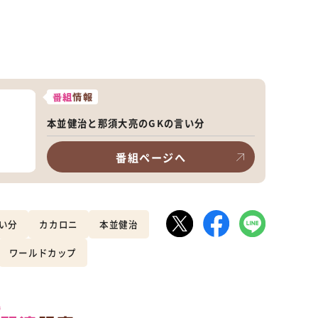
番組
情報
本並健治と那須大亮のGKの言い分
番組ページへ
い分
カカロニ
本並健治
ワールドカップ