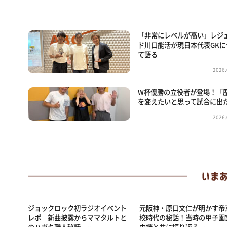
「非常にレベルが高い」レジ
ド川口能活が現日本代表GKに
て語る
2026.
W杯優勝の立役者が登場！「
を変えたいと思って試合に出
2026.
ジョックロック初ラジオイベント
元阪神・原口文仁が明かす帝
レポ 新曲披露からママタルトと
校時代の秘話！当時の甲子園