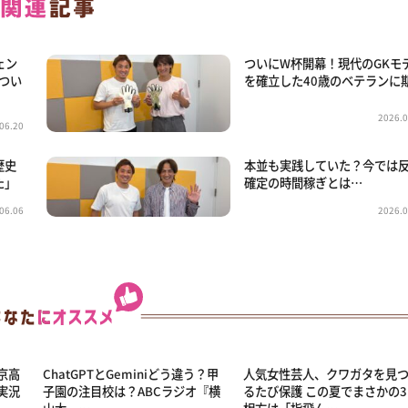
ェン
ついにW杯開幕！現代のGKモ
つい
を確立した40歳のベテランに
2026.0
06.20
歴史
本並も実践していた？今では
た」
確定の時間稼ぎとは…
06.06
2026.0
京高
ChatGPTとGeminiどう違う？甲
人気女性芸人、クワガタを見
実況
子園の注目校は？ABCラジオ『横
るたび保護 この夏でまさかの