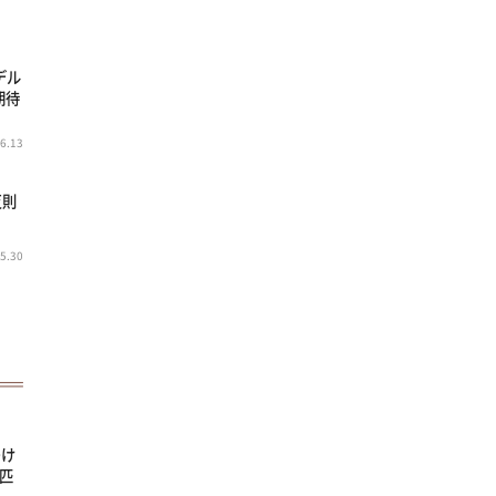
デル
期待
6.13
反則
5.30
つけ
3匹