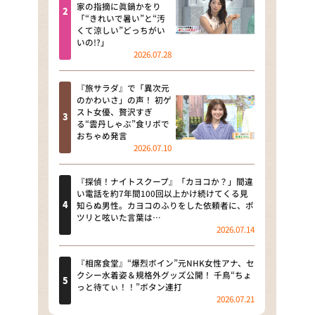
河合＆A.B.C-Z塚田×福井アナ
家の指摘に眞鍋かをり
「“きれいで暑い”と“汚
「なんでやねん！？」（news お
くて涼しい”どっちがい
かえり）
いの!?」
2026.07.28
DAIGOも台所 ～きょうの献立 何
にする？～
『旅サラダ』で「異次元
のかわいさ」の声！ 初ゲ
本日はダイアンなり！シーズン２
スト女優、贅沢すぎ
る“雲丹しゃぶ”食リポで
朝だ！生です旅サラダ
おちゃめ発言
2026.07.10
教えて！ニュースライブ 正義の
ミカタ
『探偵！ナイトスクープ』「カヨコか？」間違
い電話を約7年間100回以上かけ続けてくる見
ＬＩＦＥ～夢のカタチ～
知らぬ男性。カヨコのふりをした依頼者に、ポ
ツリと呟いた言葉は…
2026.07.14
新婚さんいらっしゃい！
ポツンと一軒家
『相席食堂』“爆烈ボイン”元NHK女性アナ、セ
クシー水着姿＆規格外グッズ公開！ 千鳥“ちょ
っと待てぃ！！”ボタン連打
ザキ山小屋本館
2026.07.21