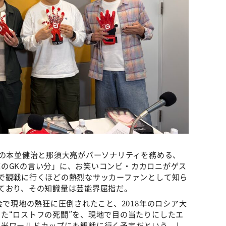
表の本並健治と那須大亮がパーソナリティを務める、
須大亮のGKの言い分」に、お笑いコンビ・カカロニがゲス
で観戦に行くほどの熱烈なサッカーファンとして知ら
ており、その知識量は芸能界屈指だ。
会で現地の熱狂に圧倒されたこと、2018年のロシア大
た“ロストフの死闘”を、現地で目の当たりにしたエ
中米ワールドカップにも観戦に行く予定だという。し