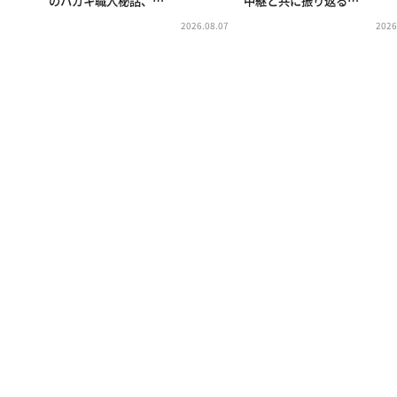
のハガキ職人秘話、…
中継と共に振り返る…
2026.08.07
2026