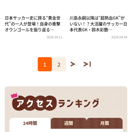
日本サッカー史に誇る“黄金世
川島永嗣以降は“超熱血GK”が
代”の一人が登場！自身の衝撃
いない！？大活躍のサッカー日
オウンゴールを振り返る…
本代表GK・鈴木彩艶…
2026.04.11
2026.04.04
1
2
24時間
週間
月間