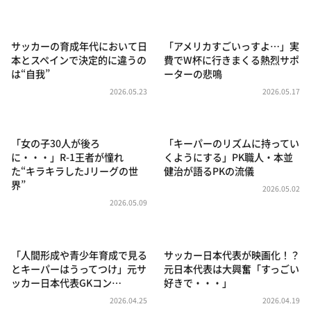
DAIGOも台所 ～きょうの献立 何にする？～
本日はダイアンなり！シーズン２
サッカーの育成年代において日
「アメリカすごいっすよ…」実
朝だ！生です旅サラダ
本とスペインで決定的に違うの
費でW杯に行きまくる熱烈サポ
は“自我”
ーターの悲鳴
教えて！ニュースライブ 正義のミカタ
2026.05.23
2026.05.17
ＬＩＦＥ～夢のカタチ～
新婚さんいらっしゃい！
「女の子30人が後ろ
「キーパーのリズムに持ってい
ポツンと一軒家
に・・・」R-1王者が憧れ
くようにする」PK職人・本並
た“キラキラしたJリーグの世
健治が語るPKの流儀
ザキ山小屋本館
界”
2026.05.02
ぺこぱのまるスポ
2026.05.09
アナ回覧板
「人間形成や青少年育成で見る
サッカー日本代表が映画化！？
とキーパーはうってつけ」元サ
元日本代表は大興奮「すっごい
ッカー日本代表GKコン…
好きで・・・」
2026.04.25
2026.04.19