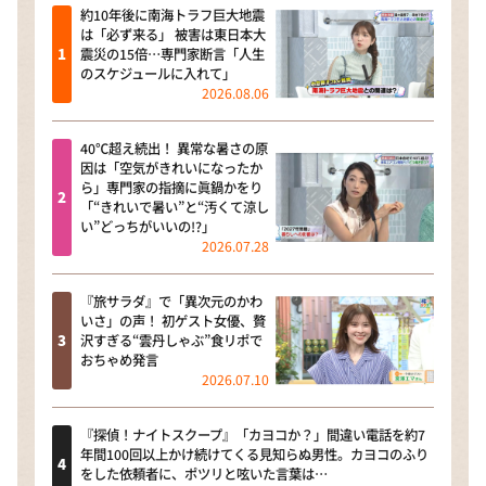
約10年後に南海トラフ巨大地震
は「必ず来る」 被害は東日本大
震災の15倍…専門家断言「人生
のスケジュールに入れて」
2026.08.06
40℃超え続出！ 異常な暑さの原
因は「空気がきれいになったか
ら」専門家の指摘に眞鍋かをり
「“きれいで暑い”と“汚くて涼し
い”どっちがいいの!?」
2026.07.28
『旅サラダ』で「異次元のかわ
いさ」の声！ 初ゲスト女優、贅
沢すぎる“雲丹しゃぶ”食リポで
おちゃめ発言
2026.07.10
『探偵！ナイトスクープ』「カヨコか？」間違い電話を約7
年間100回以上かけ続けてくる見知らぬ男性。カヨコのふり
をした依頼者に、ポツリと呟いた言葉は…