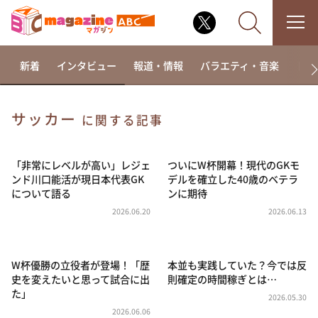
新着
インタビュー
報道・情報
バラエティ・音楽
ドラ
サッカー
に関する記事
なるみ・岡村の過ぎるTV
相席食堂
「非常にレベルが高い」レジェ
ついにW杯開幕！現代のGKモ
ンド川口能活が現日本代表GK
デルを確立した40歳のベテラ
これ余談なんですけど・・・
について語る
ンに期待
～人生密着トークバラエティ！～ やすとものいたっ
2026.06.20
2026.06.13
て真剣です
探偵！ナイトスクープ
W杯優勝の立役者が登場！「歴
本並も実践していた？今では反
news おかえり
史を変えたいと思って試合に出
則確定の時間稼ぎとは…
河合＆A.B.C-Z塚田×福井アナ「なんでやねん！？」
た」
（news おかえり）
2026.05.30
2026.06.06