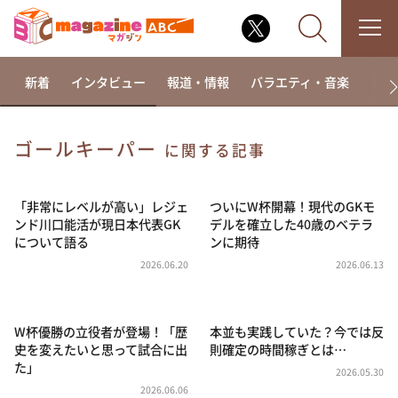
新着
インタビュー
報道・情報
バラエティ・音楽
ドラ
ゴールキーパー
に関する記事
なるみ・岡村の過ぎるTV
相席食堂
「非常にレベルが高い」レジェ
ついにW杯開幕！現代のGKモ
ンド川口能活が現日本代表GK
デルを確立した40歳のベテラ
これ余談なんですけど・・・
について語る
ンに期待
～人生密着トークバラエティ！～ やすとものいたっ
2026.06.20
2026.06.13
て真剣です
探偵！ナイトスクープ
W杯優勝の立役者が登場！「歴
本並も実践していた？今では反
news おかえり
史を変えたいと思って試合に出
則確定の時間稼ぎとは…
河合＆A.B.C-Z塚田×福井アナ「なんでやねん！？」
た」
（news おかえり）
2026.05.30
2026.06.06