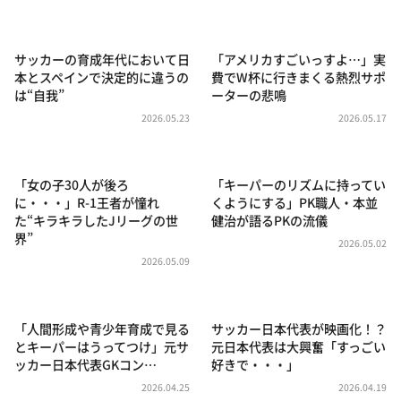
DAIGOも台所 ～きょうの献立 何にする？～
本日はダイアンなり！シーズン２
サッカーの育成年代において日
「アメリカすごいっすよ…」実
朝だ！生です旅サラダ
本とスペインで決定的に違うの
費でW杯に行きまくる熱烈サポ
は“自我”
ーターの悲鳴
教えて！ニュースライブ 正義のミカタ
2026.05.23
2026.05.17
ＬＩＦＥ～夢のカタチ～
新婚さんいらっしゃい！
「女の子30人が後ろ
「キーパーのリズムに持ってい
ポツンと一軒家
に・・・」R-1王者が憧れ
くようにする」PK職人・本並
た“キラキラしたJリーグの世
健治が語るPKの流儀
ザキ山小屋本館
界”
2026.05.02
ぺこぱのまるスポ
2026.05.09
アナ回覧板
「人間形成や青少年育成で見る
サッカー日本代表が映画化！？
とキーパーはうってつけ」元サ
元日本代表は大興奮「すっごい
ッカー日本代表GKコン…
好きで・・・」
2026.04.25
2026.04.19