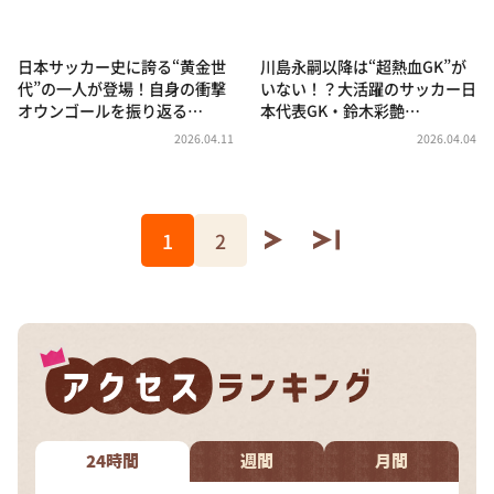
日本サッカー史に誇る“黄金世
川島永嗣以降は“超熱血GK”が
代”の一人が登場！自身の衝撃
いない！？大活躍のサッカー日
オウンゴールを振り返る…
本代表GK・鈴木彩艶…
2026.04.11
2026.04.04
1
2
24時間
週間
月間