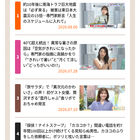
約10年後に南海トラフ巨大地震
は「必ず来る」 被害は東日本大
震災の15倍…専門家断言「人生
のスケジュールに入れて」
2026.08.06
40℃超え続出！ 異常な暑さの原
因は「空気がきれいになったか
ら」専門家の指摘に眞鍋かをり
「“きれいで暑い”と“汚くて涼し
い”どっちがいいの!?」
2026.07.28
『旅サラダ』で「異次元のかわ
いさ」の声！ 初ゲスト女優、贅
沢すぎる“雲丹しゃぶ”食リポで
おちゃめ発言
2026.07.10
『探偵！ナイトスクープ』「カヨコか？」間違い電話を約7
年間100回以上かけ続けてくる見知らぬ男性。カヨコのふり
をした依頼者に、ポツリと呟いた言葉は…