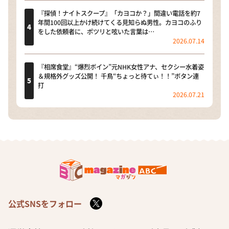
『探偵！ナイトスクープ』「カヨコか？」間違い電話を約7
年間100回以上かけ続けてくる見知らぬ男性。カヨコのふり
をした依頼者に、ポツリと呟いた言葉は…
2026.07.14
『相席食堂』“爆烈ボイン”元NHK女性アナ、セクシー水着姿
＆規格外グッズ公開！ 千鳥“ちょっと待てぃ！！”ボタン連
打
2026.07.21
公式SNSをフォロー