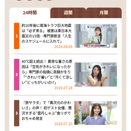
DAIGOも台所 ～きょうの献立 何にする？～
本日はダイアンなり！シーズン２
24時間
週間
月間
朝だ！生です旅サラダ
約10年後に南海トラフ巨大地震
は「必ず来る」 被害は東日本大
教えて！ニュースライブ 正義のミカタ
震災の15倍…専門家断言「人生
のスケジュールに入れて」
ＬＩＦＥ～夢のカタチ～
2026.08.06
新婚さんいらっしゃい！
40℃超え続出！ 異常な暑さの原
ポツンと一軒家
因は「空気がきれいになったか
ら」専門家の指摘に眞鍋かをり
ザキ山小屋本館
「“きれいで暑い”と“汚くて涼し
い”どっちがいいの!?」
ぺこぱのまるスポ
2026.07.28
アナ回覧板
『旅サラダ』で「異次元のかわ
いさ」の声！ 初ゲスト女優、贅
沢すぎる“雲丹しゃぶ”食リポで
おちゃめ発言
2026.07.10