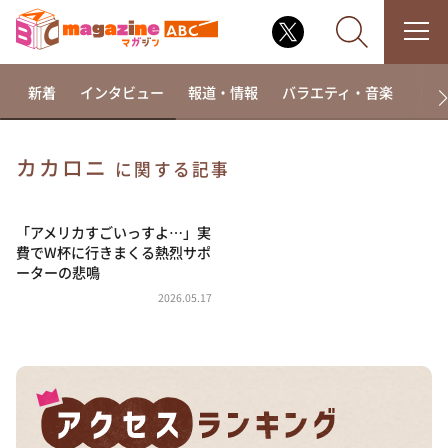
新着
インタビュー
報道・情報
バラエティ・音楽
ドラ
カカロニ
に関する記事
なるみ・岡村の過ぎるTV
相席食堂
「アメリカすごいっすよ…」実
費でW杯に行きまくる熱烈サポ
これ余談なんですけど・・・
ーターの悲鳴
～人生密着トークバラエティ！～ やすとものいたっ
2026.05.17
て真剣です
探偵！ナイトスクープ
news おかえり
河合＆A.B.C-Z塚田×福井アナ「なんでやねん！？」
（news おかえり）