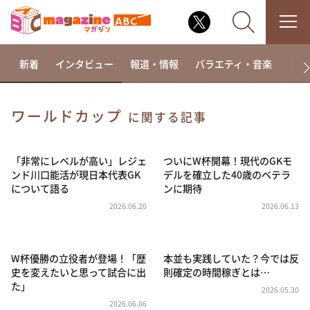
新着
インタビュー
報道・情報
バラエティ・音楽
ドラ
ワールドカップ
に関する記事
なるみ・岡村の過ぎるTV
相席食堂
「非常にレベルが高い」レジェ
ついにW杯開幕！現代のGKモ
ンド川口能活が現日本代表GK
デルを確立した40歳のベテラ
これ余談なんですけど・・・
について語る
ンに期待
～人生密着トークバラエティ！～ やすとものいたっ
2026.06.20
2026.06.13
て真剣です
探偵！ナイトスクープ
W杯優勝の立役者が登場！「歴
本並も実践していた？今では反
news おかえり
史を変えたいと思って試合に出
則確定の時間稼ぎとは…
河合＆A.B.C-Z塚田×福井アナ「なんでやねん！？」
た」
（news おかえり）
2026.05.30
2026.06.06