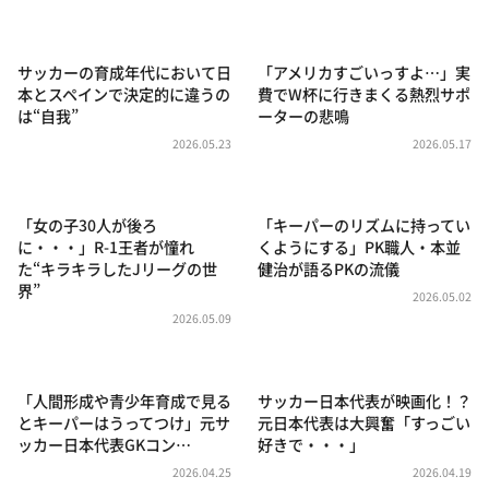
DAIGOも台所 ～きょうの献立 何にする？～
本日はダイアンなり！シーズン２
サッカーの育成年代において日
「アメリカすごいっすよ…」実
朝だ！生です旅サラダ
本とスペインで決定的に違うの
費でW杯に行きまくる熱烈サポ
は“自我”
ーターの悲鳴
教えて！ニュースライブ 正義のミカタ
2026.05.23
2026.05.17
ＬＩＦＥ～夢のカタチ～
新婚さんいらっしゃい！
「女の子30人が後ろ
「キーパーのリズムに持ってい
ポツンと一軒家
に・・・」R-1王者が憧れ
くようにする」PK職人・本並
た“キラキラしたJリーグの世
健治が語るPKの流儀
ザキ山小屋本館
界”
2026.05.02
ぺこぱのまるスポ
2026.05.09
アナ回覧板
「人間形成や青少年育成で見る
サッカー日本代表が映画化！？
とキーパーはうってつけ」元サ
元日本代表は大興奮「すっごい
ッカー日本代表GKコン…
好きで・・・」
2026.04.25
2026.04.19