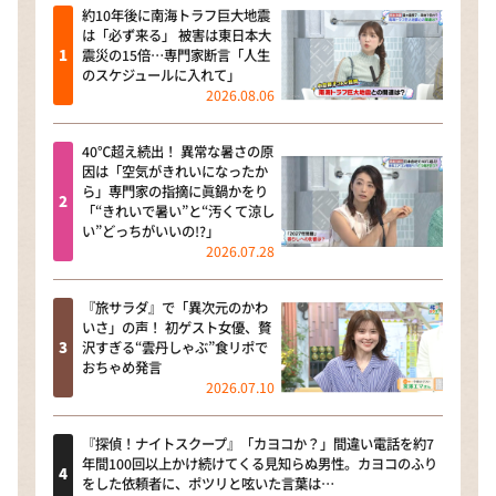
約10年後に南海トラフ巨大地震
は「必ず来る」 被害は東日本大
震災の15倍…専門家断言「人生
のスケジュールに入れて」
2026.08.06
40℃超え続出！ 異常な暑さの原
因は「空気がきれいになったか
ら」専門家の指摘に眞鍋かをり
「“きれいで暑い”と“汚くて涼し
い”どっちがいいの!?」
2026.07.28
『旅サラダ』で「異次元のかわ
いさ」の声！ 初ゲスト女優、贅
沢すぎる“雲丹しゃぶ”食リポで
おちゃめ発言
2026.07.10
『探偵！ナイトスクープ』「カヨコか？」間違い電話を約7
年間100回以上かけ続けてくる見知らぬ男性。カヨコのふり
をした依頼者に、ポツリと呟いた言葉は…