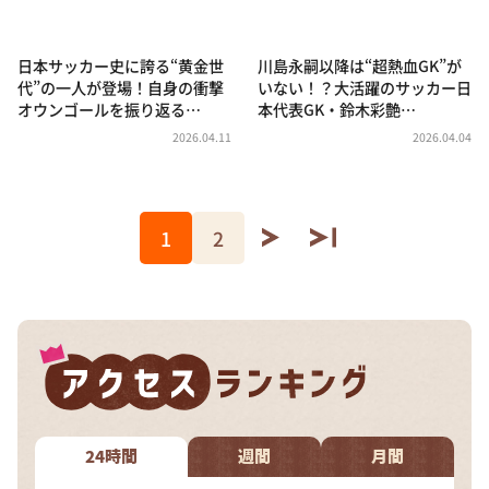
日本サッカー史に誇る“黄金世
川島永嗣以降は“超熱血GK”が
代”の一人が登場！自身の衝撃
いない！？大活躍のサッカー日
オウンゴールを振り返る…
本代表GK・鈴木彩艶…
2026.04.11
2026.04.04
1
2
24時間
週間
月間