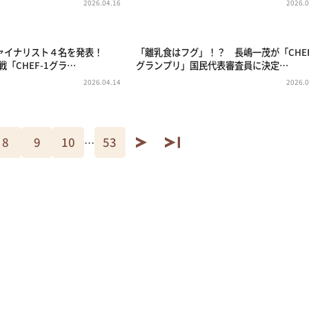
2026.04.16
2026.0
ァイナリスト４名を発表！
「離乳食はフグ」！？ 長嶋一茂が「CHEF
戦「CHEF-1グラ…
グランプリ」国民代表審査員に決定…
2026.04.14
2026.0
8
9
10
53
…