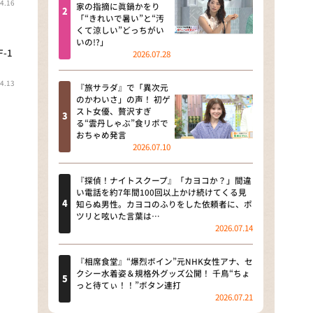
4.16
河合＆A.B.C-Z塚田×福井アナ
家の指摘に眞鍋かをり
「“きれいで暑い”と“汚
「なんでやねん！？」（news お
くて涼しい”どっちがい
かえり）
いの!?」
-1
2026.07.28
DAIGOも台所 ～きょうの献立 何
にする？～
4.13
『旅サラダ』で「異次元
のかわいさ」の声！ 初ゲ
本日はダイアンなり！シーズン２
スト女優、贅沢すぎ
る“雲丹しゃぶ”食リポで
朝だ！生です旅サラダ
おちゃめ発言
2026.07.10
教えて！ニュースライブ 正義の
ミカタ
『探偵！ナイトスクープ』「カヨコか？」間違
い電話を約7年間100回以上かけ続けてくる見
ＬＩＦＥ～夢のカタチ～
知らぬ男性。カヨコのふりをした依頼者に、ポ
ツリと呟いた言葉は…
2026.07.14
新婚さんいらっしゃい！
ポツンと一軒家
『相席食堂』“爆烈ボイン”元NHK女性アナ、セ
クシー水着姿＆規格外グッズ公開！ 千鳥“ちょ
っと待てぃ！！”ボタン連打
ザキ山小屋本館
2026.07.21