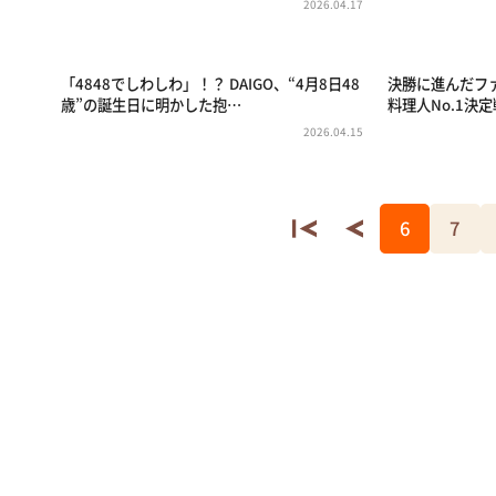
2026.04.17
「4848でしわしわ」！？ DAIGO、“4月8日48
決勝に進んだフ
歳”の誕生日に明かした抱…
料理人No.1決定
2026.04.15
6
7