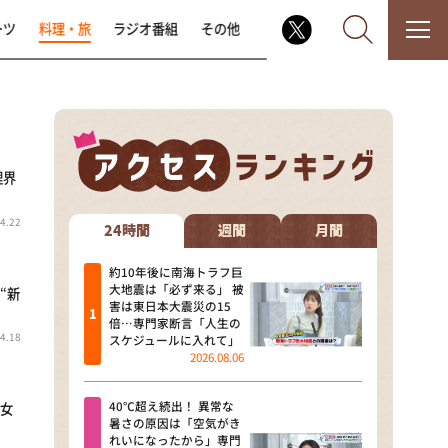
ーツ
料理・旅
ラジオ番組
その他
理界
なるみ・岡村の過ぎるTV
4.22
相席食堂
24時間
週間
月間
これ余談なんですけど・・・
約10年後に南海トラフ巨
大地震は「必ず来る」 被
“新
害は東日本大震災の15
～人生密着トークバラエティ！
倍…専門家断言「人生の
～ やすとものいたって真剣です
4.18
スケジュールに入れて」
2026.08.06
探偵！ナイトスクープ
40℃超え続出！ 異常な
長女
news おかえり
暑さの原因は「空気がき
れいになったから」専門