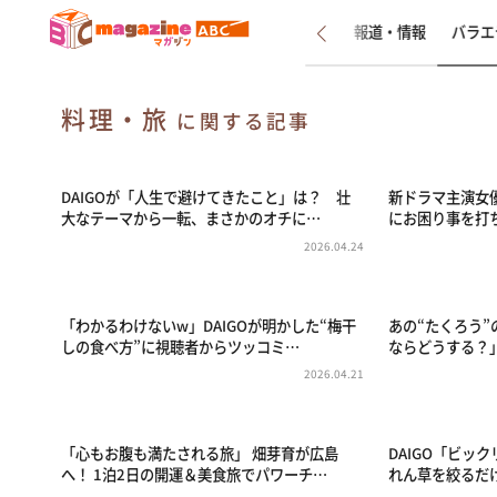
新着
インタビュー
報道・情報
バラエ
料理・旅
に関する記事
DAIGOが「人生で避けてきたこと」は？ 壮
新ドラマ主演女
大なテーマから一転、まさかのオチに…
にお困り事を打
2026.04.24
「わかるわけないw」DAIGOが明かした“梅干
あの“たくろう
しの食べ方”に視聴者からツッコミ…
ならどうする？
2026.04.21
「心もお腹も満たされる旅」 畑芽育が広島
DAIGO「ビッ
へ！ 1泊2日の開運＆美食旅でパワーチ…
れん草を絞るだ