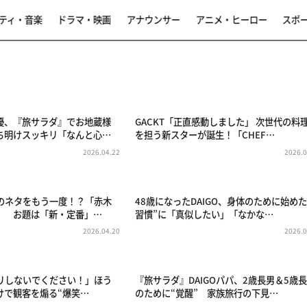
ティ・音楽
ドラマ・映画
アナウンサー
アニメ・ヒーロー
スポ
優、『旅サラダ』でお地蔵様
GACKT「正直感動しました」 次世代の料
ち明けスッキリ「なんと心…
を担う新スターが誕生！「CHEF…
2026.04.22
2026.0
”のネタをもう一度！？「赤木
48歳になったDAIGO、身体のために始めた
」 お題は「新・定番」…
習慣”に「真似したい」「なかな…
2026.04.20
2026.0
クリしないでください！」ほう
『旅サラダ』DAIGOパパ、2歳長男＆5歳
けで観客を煽る“爆笑…
のために“覚醒” 家族旅行の下見…