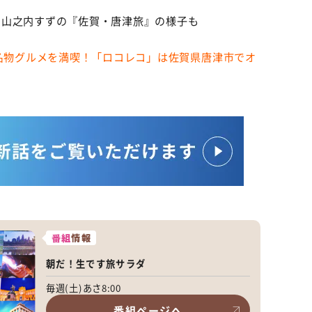
、山之内すずの『佐賀・唐津旅』の様子も
。
で名物グルメを満喫！「ロコレコ」は佐賀県唐津市でオ
番組
情報
朝だ！生です旅サラダ
毎週(土)あさ8:00
番組ページへ