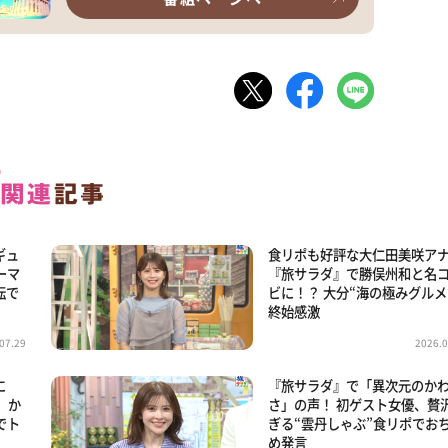
ギュ
食リポも好評な大仁田美咲ア
ーマ
『旅サラダ』で勝俣州和と名
転で
ビに！？ 大分“海の極みグルメ
終始感激
07.29
2026.0
に
『旅サラダ』で「異次元のか
 か
さ」の声！ 初ゲスト女優、贅
でト
ぎる“雲丹しゃぶ”食リポでお
め発言