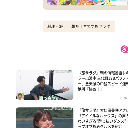
料理・旅
朝だ！生です旅サラダ
『旅サラダ』朝の情報番組レ
ラー出演中 三代目JSBパフォ
ー、悪天候の中猛スピード運
絶叫「怖ぁ！」
2026.
『旅サラダ』大仁田美咲アナ
「アイドルなルックス」の声！
わいすぎる“酔っ払いダンス”
ップオブ極みグルメを紹介