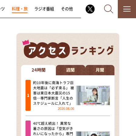
ーツ
料理・旅
ラジオ番組
その他
なるみ・岡村の過ぎるTV
相席食堂
24時間
週間
月間
これ余談なんですけど・・・
約10年後に南海トラフ巨
大地震は「必ず来る」 被
害は東日本大震災の15
～人生密着トークバラエティ！
倍…専門家断言「人生の
～ やすとものいたって真剣です
スケジュールに入れて」
2026.08.06
探偵！ナイトスクープ
40℃超え続出！ 異常な
news おかえり
暑さの原因は「空気がき
れいになったから」専門