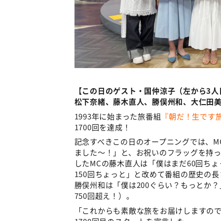
【この日のゲスト・国仲涼子（左から3人
松下奈緒、藤木直人、勝俣州和、大仁田美
1993年に始まった旅番組
『朝だ！生です
1700回を達成！
記念すべきこの日のオープニングでは、M
ました～！」と、お祝いのフラッグを持っ
したMCの藤木直人は「僕はまだ60回ち
150回ちょっと」と改めて番組の歴史の長
勝俣州和は「僕は200ぐらい？もっとか
750回超え！）。
「これからも素敵な旅をお届けしますの
1700回目のスタートを宣言した。