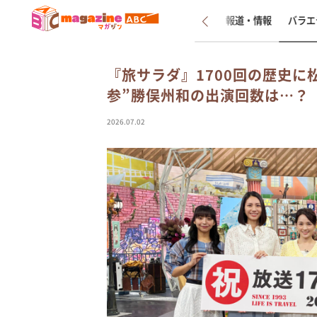
新着
インタビュー
報道・情報
バラエ
『旅サラダ』1700回の歴史に
参”勝俣州和の出演回数は…？
2026.07.02