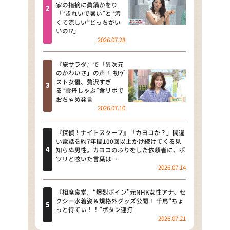
河合＆A.B.C-Z塚田×福井アナ
家の指摘に眞鍋かをり
「“きれいで暑い”と“汚
「なんでやねん！？」（news お
くて涼しい”どっちがい
かえり）
いの!?」
2026.07.28
DAIGOも台所 ～きょうの献立 何
にする？～
『旅サラダ』で「異次元
のかわいさ」の声！ 初ゲ
本日はダイアンなり！シーズン２
スト女優、贅沢すぎ
る“雲丹しゃぶ”食リポで
朝だ！生です旅サラダ
おちゃめ発言
2026.07.10
教えて！ニュースライブ 正義の
ミカタ
『探偵！ナイトスクープ』「カヨコか？」間違
い電話を約7年間100回以上かけ続けてくる見
ＬＩＦＥ～夢のカタチ～
知らぬ男性。カヨコのふりをした依頼者に、ポ
ツリと呟いた言葉は…
2026.07.14
新婚さんいらっしゃい！
ポツンと一軒家
『相席食堂』“爆烈ボイン”元NHK女性アナ、セ
クシー水着姿＆規格外グッズ公開！ 千鳥“ちょ
っと待てぃ！！”ボタン連打
ザキ山小屋本館
2026.07.21