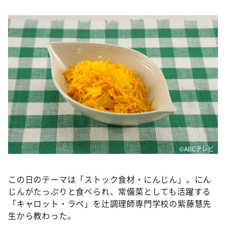
DAIGOも台所 ～きょうの献立 何にする？～
本日はダイアンなり！シーズン２
朝だ！生です旅サラダ
教えて！ニュースライブ 正義のミカタ
ＬＩＦＥ～夢のカタチ～
新婚さんいらっしゃい！
ポツンと一軒家
ザキ山小屋本館
ぺこぱのまるスポ
©ABCテレビ
アナ回覧板
この日のテーマは「ストック食材・にんじん」。にん
じんがたっぷりと食べられ、常備菜としても活躍する
「キャロット・ラペ」を辻調理師専門学校の紫藤慧先
生から教わった。