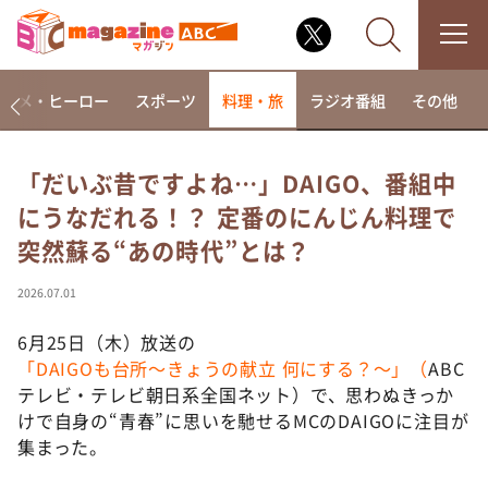
アニメ・ヒーロー
スポーツ
料理・旅
ラジオ番組
その他
「だいぶ昔ですよね…」DAIGO、番組中
にうなだれる！？ 定番のにんじん料理で
なるみ・岡村の過ぎるTV
突然蘇る“あの時代”とは？
相席食堂
これ余談なんですけど・・・
2026.07.01
～人生密着トークバラエティ！～ やすとものいたっ
て真剣です
6月25日（木）放送の
「DAIGOも台所～きょうの献立 何にする？～」（
ABC
探偵！ナイトスクープ
テレビ・テレビ朝日系全国ネット）で、思わぬきっか
news おかえり
けで自身の“青春”に思いを馳せるMCのDAIGOに注目が
河合＆A.B.C-Z塚田×福井アナ「なんでやねん！？」
集まった。
（news おかえり）