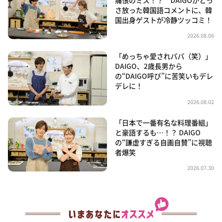
痛恨のミス！？ DAIGOがとっ
さ放った韓国語コメントに、韓
国出身ゲストが冷静ツッコミ！
2026.08.06
「めっちゃ愛されパパ（笑）」
DAIGO、2歳長男から
の“DAIGO呼び”に苦笑いもデレ
デレに！
2026.08.02
「日本で一番有名な料理番組」
と豪語するも…！？ DAIGO
の“謙虚すぎる自画自賛”に視聴
者爆笑
2026.07.30