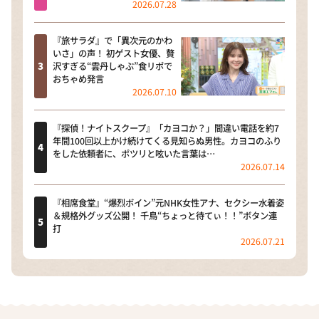
2026.07.28
『旅サラダ』で「異次元のかわ
いさ」の声！ 初ゲスト女優、贅
沢すぎる“雲丹しゃぶ”食リポで
おちゃめ発言
2026.07.10
『探偵！ナイトスクープ』「カヨコか？」間違い電話を約7
年間100回以上かけ続けてくる見知らぬ男性。カヨコのふり
をした依頼者に、ポツリと呟いた言葉は…
2026.07.14
『相席食堂』“爆烈ボイン”元NHK女性アナ、セクシー水着姿
＆規格外グッズ公開！ 千鳥“ちょっと待てぃ！！”ボタン連
打
2026.07.21