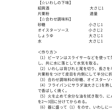
【☆いわしの下味】
紹興酒 大さじ1
片栗粉 適量
【☆合わせ調味料】
砂糖 小さじ1
オイスターソース 小さじ2
しょうゆ 大さじ1
水 大さじ1
＜作り方＞
（1）ピーマンはスライサーなどを使って
し、共に水に落として水気を取る。
（2）いわしは背びれと尾を切り、長さを
片栗粉をつけて皮目を内側にして半分に
（3）合わせ調味料の砂糖、オイスターソ
（4）フライパンにサラダ油大さじ1を熱
で香ばしく焼く。
（5）火を止めて余分な油を拭き取り、に
を2～3回に分けてからめる。
（6）器に盛って（1）をのせ、いわしに