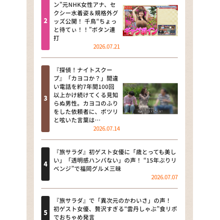
河合＆A.B.C-Z塚田×福井アナ
ン”元NHK女性アナ、セ
クシー水着姿＆規格外グ
「なんでやねん！？」（news お
ッズ公開！ 千鳥“ちょっ
かえり）
と待てぃ！！”ボタン連
打
DAIGOも台所 ～きょうの献立 何
2026.07.21
にする？～
『探偵！ナイトスクー
本日はダイアンなり！シーズン２
プ』「カヨコか？」間違
い電話を約7年間100回
朝だ！生です旅サラダ
以上かけ続けてくる見知
らぬ男性。カヨコのふり
をした依頼者に、ポツリ
教えて！ニュースライブ 正義の
と呟いた言葉は…
ミカタ
2026.07.14
ＬＩＦＥ～夢のカタチ～
『旅サラダ』初ゲスト女優に「歳とっても美し
い」「透明感ハンパない」の声！ “15年ぶりリ
新婚さんいらっしゃい！
ベンジ”で福岡グルメ三昧
2026.07.07
ポツンと一軒家
『旅サラダ』で「異次元のかわいさ」の声！
ザキ山小屋本館
初ゲスト女優、贅沢すぎる“雲丹しゃぶ”食リポ
でおちゃめ発言