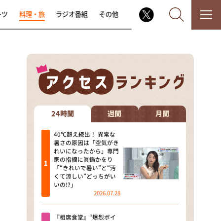
ーツ
料理・旅
ラジオ番組
その他
なるみ・岡村の過ぎるTV
相席食堂
24時間
週間
月間
これ余談なんですけど・・・
40℃超え続出！ 異常な
暑さの原因は「空気がき
れいになったから」専門
～人生密着トークバラエティ！
家の指摘に眞鍋かをり
～ やすとものいたって真剣です
「“きれいで暑い”と“汚
くて涼しい”どっちがい
探偵！ナイトスクープ
いの!?」
2026.07.28
news おかえり
『相席食堂』“爆烈ボイ