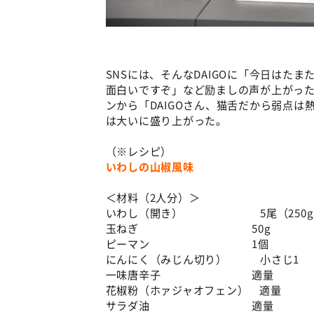
SNSには、そんなDAIGOに「今日はた
面白いですぞ」など励ましの声が上がった
ンから「DAIGOさん、猫舌だから弱点
は大いに盛り上がった。
（※レシピ）
いわしの山椒風味
＜材料（2人分）＞
いわし（開き） 5尾（250g
玉ねぎ 50g
ピーマン 1個
にんにく（みじん切り） 小さじ1
一味唐辛子 適量
花椒粉（ホァジャオフェン） 適量
サラダ油 適量