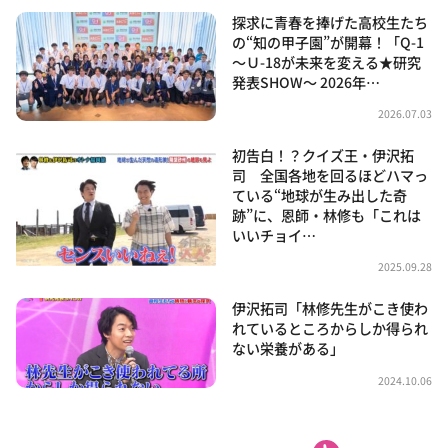
探求に青春を捧げた高校生たち
の“知の甲子園”が開幕！「Q-1
～Ｕ-18が未来を変える★研究
発表SHOW～ 2026年…
2026.07.03
初告白！？クイズ王・伊沢拓
司 全国各地を回るほどハマっ
ている“地球が生み出した奇
跡”に、恩師・林修も「これは
いいチョイ…
2025.09.28
伊沢拓司「林修先生がこき使わ
れているところからしか得られ
ない栄養がある」
2024.10.06