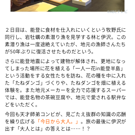
©ABCテレビ
２日目は、能登に食材を仕入れにいくという牧野氏に
同行し、岩牡蠣の素潜り漁を見学する林と伊沢。この
素潜り漁は一度途絶えていたが、地元の漁師さんたち
が50年ぶりに復活させたものだという。
さらに能登地震によって建物が解体され、更地になっ
てしまった場所に花を植える「一人一花in能登半島」
という活動をする女性たちを訪ね、花の種を中に入れ
た「たねダンゴ」づくりや、たねダンゴを畑に植える
体験を。また地元メーカーを全力で応援するスーパー
では、能登名物の茶碗豆腐や、地元で愛される駅弁な
どをいただく。
今回も天才師弟コンビが、見ごたえ抜群の知識の応酬
を繰り広げる
「今日から大人。」
。旅の最後に伊沢が
出す「大人とは」の答えとは……！？