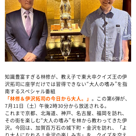
DAIGOも台所 ～きょうの献立 何にする？～
本日はダイアンなり！シーズン２
朝だ！生です旅サラダ
教えて！ニュースライブ 正義のミカタ
ＬＩＦＥ～夢のカタチ～
新婚さんいらっしゃい！
©ABCテレビ
ポツンと一軒家
ザキ山小屋本館
知識豊富すぎる林修が、教え子で東大卒クイズ王の伊
沢拓司に座学だけでは習得できない“大人の嗜み”を指
ぺこぱのまるスポ
南するスペシャル番組
アナ回覧板
「林修＆伊沢拓司の今日から大人。」
。この第6弾が、
7月11日（土）午後2時30分から放送される。
これまで京都、北海道、神戸、名古屋、福岡を訪れ、
その街を楽しむ“大人の嗜み”を林から教わってきた伊
沢。今回は、加賀百万石の城下町・金沢を訪れ、「よ
り大人になれる！金沢の楽しみ方」を、クイズを交え