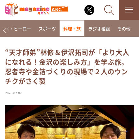
アニメ・ヒーロー
スポーツ
料理・旅
ラジオ番組
その他
“天才師弟”林修＆伊沢拓司が「より大人
になれる！金沢の楽しみ方」を学ぶ旅。
なるみ・岡村の過ぎるTV
忍者寺や金箔づくりの現場で２人のウン
相席食堂
チクがさく裂
これ余談なんですけど・・・
～人生密着トークバラエティ！～ やすとものいたっ
2026.07.02
て真剣です
探偵！ナイトスクープ
news おかえり
河合＆A.B.C-Z塚田×福井アナ「なんでやねん！？」
（news おかえり）