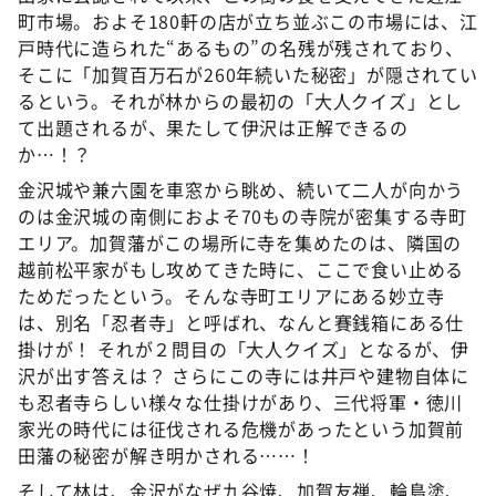
町市場。およそ180軒の店が立ち並ぶこの市場には、江
戸時代に造られた“あるもの”の名残が残されており、
そこに「加賀百万石が260年続いた秘密」が隠されてい
るという。それが林からの最初の「大人クイズ」とし
て出題されるが、果たして伊沢は正解できるの
か…！？
金沢城や兼六園を車窓から眺め、続いて二人が向かう
のは金沢城の南側におよそ70もの寺院が密集する寺町
エリア。加賀藩がこの場所に寺を集めたのは、隣国の
越前松平家がもし攻めてきた時に、ここで食い止める
ためだったという。そんな寺町エリアにある妙立寺
は、別名「忍者寺」と呼ばれ、なんと賽銭箱にある仕
掛けが！ それが２問目の「大人クイズ」となるが、伊
沢が出す答えは？ さらにこの寺には井戸や建物自体に
も忍者寺らしい様々な仕掛けがあり、三代将軍・徳川
家光の時代には征伐される危機があったという加賀前
田藩の秘密が解き明かされる……！
そして林は、金沢がなぜ九谷焼、加賀友禅、輪島塗、