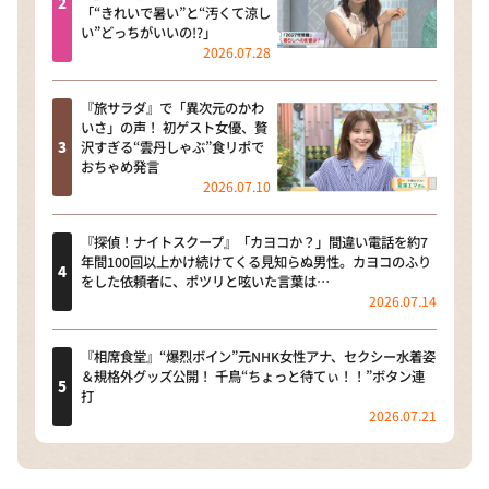
「“きれいで暑い”と“汚くて涼し
い”どっちがいいの!?」
2026.07.28
『旅サラダ』で「異次元のかわ
いさ」の声！ 初ゲスト女優、贅
沢すぎる“雲丹しゃぶ”食リポで
おちゃめ発言
2026.07.10
『探偵！ナイトスクープ』「カヨコか？」間違い電話を約7
年間100回以上かけ続けてくる見知らぬ男性。カヨコのふり
をした依頼者に、ポツリと呟いた言葉は…
2026.07.14
『相席食堂』“爆烈ボイン”元NHK女性アナ、セクシー水着姿
＆規格外グッズ公開！ 千鳥“ちょっと待てぃ！！”ボタン連
打
2026.07.21