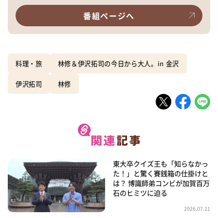
番組ページへ
料理・旅
林修＆伊沢拓司の今日から大人。in 金沢
伊沢拓司
林修
東大卒クイズ王も「知らなかっ
た！」と驚く賽銭箱の仕掛けと
は？ 博識師弟コンビが加賀百万
石のヒミツに迫る
2026.07.11