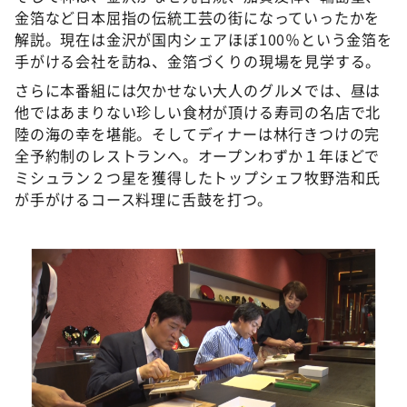
金箔など日本屈指の伝統工芸の街になっていったかを
解説。現在は金沢が国内シェアほぼ100％という金箔を
手がける会社を訪ね、金箔づくりの現場を見学する。
さらに本番組には欠かせない大人のグルメでは、昼は
他ではあまりない珍しい食材が頂ける寿司の名店で北
陸の海の幸を堪能。そしてディナーは林行きつけの完
全予約制のレストランへ。オープンわずか１年ほどで
ミシュラン２つ星を獲得したトップシェフ牧野浩和氏
が手がけるコース料理に舌鼓を打つ。