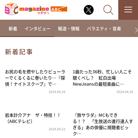
新着
インタビュー
報道・情報
バラエティ・音楽
ドラ
新着記事
なるみ・岡村の過ぎるTV
相席食堂
お尻の毛を燃やしたりビューラ
1曲たった36秒、忙しい人こそ
ーでくるくるに巻いたり…『探
聴くべし？ 紅白出場
これ余談なんですけど・・・
偵！ナイトスクープ』で…
NewJeansの最短楽曲に…
～人生密着トークバラエティ！～ やすとものいたっ
2024.04.24
2024.04.24
て真剣です
探偵！ナイトスクープ
岩本計介アナ ザ・特技！！
『旅サラダ』MCもでき
news おかえり
（ABCテレビ）
る！？ 「生放送の進行達人す
河合＆A.B.C-Z塚田×福井アナ「なんでやねん！？」
ぎる」あの俳優に視聴者ビッ
（news おかえり）
2024.04.23
ク…