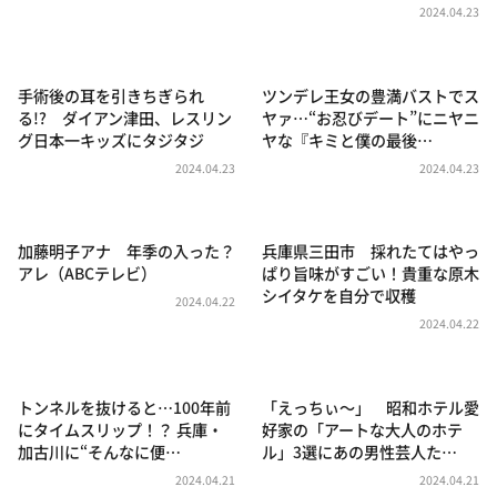
DAIGOも台所 ～きょうの献立 何にする？～
2024.04.23
本日はダイアンなり！シーズン２
朝だ！生です旅サラダ
手術後の耳を引きちぎられ
ツンデレ王女の豊満バストでス
る!? ダイアン津田、レスリン
ヤァ…“お忍びデート”にニヤニ
教えて！ニュースライブ 正義のミカタ
グ日本一キッズにタジタジ
ヤな『キミと僕の最後…
ＬＩＦＥ～夢のカタチ～
2024.04.23
2024.04.23
新婚さんいらっしゃい！
ポツンと一軒家
加藤明子アナ 年季の入った？
兵庫県三田市 採れたてはやっ
アレ（ABCテレビ）
ぱり旨味がすごい！貴重な原木
ザキ山小屋本館
シイタケを自分で収穫
2024.04.22
ぺこぱのまるスポ
2024.04.22
アナ回覧板
トンネルを抜けると…100年前
「えっちぃ～」 昭和ホテル愛
にタイムスリップ！？ 兵庫・
好家の「アートな大人のホテ
加古川に“そんなに便…
ル」3選にあの男性芸人た…
2024.04.21
2024.04.21