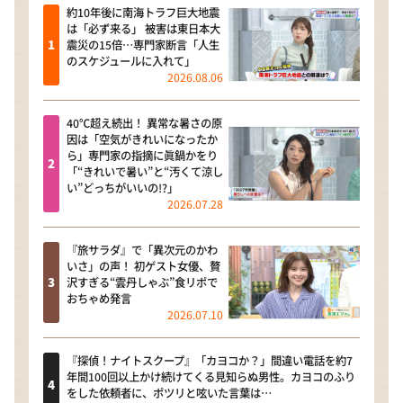
約10年後に南海トラフ巨大地震
は「必ず来る」 被害は東日本大
震災の15倍…専門家断言「人生
のスケジュールに入れて」
2026.08.06
40℃超え続出！ 異常な暑さの原
因は「空気がきれいになったか
ら」専門家の指摘に眞鍋かをり
「“きれいで暑い”と“汚くて涼し
い”どっちがいいの!?」
2026.07.28
『旅サラダ』で「異次元のかわ
いさ」の声！ 初ゲスト女優、贅
沢すぎる“雲丹しゃぶ”食リポで
おちゃめ発言
2026.07.10
『探偵！ナイトスクープ』「カヨコか？」間違い電話を約7
年間100回以上かけ続けてくる見知らぬ男性。カヨコのふり
をした依頼者に、ポツリと呟いた言葉は…