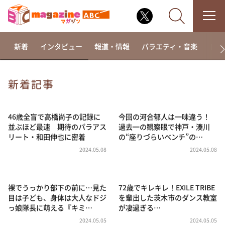
新着
インタビュー
報道・情報
バラエティ・音楽
ドラ
新着記事
なるみ・岡村の過ぎるTV
相席食堂
46歳全盲で高橋尚子の記録に
今回の河合郁人は一味違う！
並ぶほど最速 期待のパラアス
過去一の観察眼で神戸・湊川
これ余談なんですけど・・・
リート・和田伸也に密着
の“座りづらいベンチ”の…
～人生密着トークバラエティ！～ やすとものいたっ
2024.05.08
2024.05.08
て真剣です
探偵！ナイトスクープ
裸でうっかり部下の前に…見た
72歳でキレキレ！EXILE TRIBE
news おかえり
目は子ども、身体は大人なドジ
を輩出した茨木市のダンス教室
河合＆A.B.C-Z塚田×福井アナ「なんでやねん！？」
っ娘隊長に萌える『キミ…
が凄過ぎる…
（news おかえり）
2024.05.05
2024.05.05