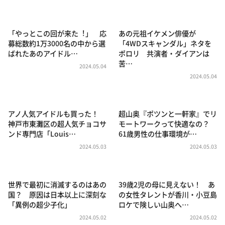
DAIGOも台所 ～きょうの献立 何にする？～
本日はダイアンなり！シーズン２
「やっとこの回が来た︕」 応
あの元祖イケメン俳優が
朝だ！生です旅サラダ
募総数約1万3000名の中から選
「4WDスキャンダル」ネタを
ばれたあのアイドル…
ポロリ 共演者・ダイアンは
教えて！ニュースライブ 正義のミカタ
苦…
2024.05.04
ＬＩＦＥ～夢のカタチ～
2024.05.04
新婚さんいらっしゃい！
ポツンと一軒家
アノ人気アイドルも買った！
超山奥『ポツンと一軒家』でリ
神戸市東灘区の超人気チョコサ
モートワークって快適なの？
ザキ山小屋本館
ンド専門店「Louis…
61歳男性の仕事環境が…
ぺこぱのまるスポ
2024.05.03
2024.05.03
アナ回覧板
世界で最初に消滅するのはあの
39歳2児の母に見えない！ あ
国？ 原因は日本以上に深刻な
の女性タレントが香川・小豆島
「異例の超少子化」
ロケで険しい山奥へ…
2024.05.02
2024.05.02