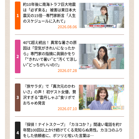
約10年後に南海トラフ巨大地震
は「必ず来る」 被害は東日本大
震災の15倍…専門家断言「人生
のスケジュールに入れて」
2026.08.06
40℃超え続出！ 異常な暑さの原
因は「空気がきれいになったか
ら」専門家の指摘に眞鍋かをり
「“きれいで暑い”と“汚くて涼し
い”どっちがいいの!?」
2026.07.28
『旅サラダ』で「異次元のかわ
いさ」の声！ 初ゲスト女優、贅
沢すぎる“雲丹しゃぶ”食リポで
おちゃめ発言
2026.07.10
『探偵！ナイトスクープ』「カヨコか？」間違い電話を約7
年間100回以上かけ続けてくる見知らぬ男性。カヨコのふり
をした依頼者に、ポツリと呟いた言葉は…