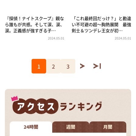
『探偵！ナイトスクープ』親な
「これ最終回だっけ？」と勘違
ら誰もが共感。そして涙、涙、
い不可避の超～胸熱展開 最強
涙。正義感が強すぎる子…
剣士＆ツンデレ王女が初…
2024.05.01
2024.05.01
1
2
3
24時間
週間
月間