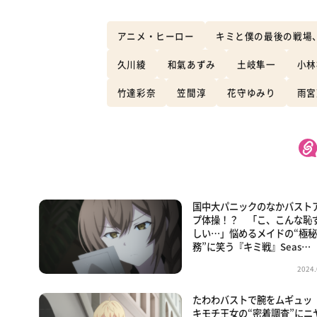
アニメ・ヒーロー
キミと僕の最後の戦場
久川綾
和氣あずみ
土岐隼一
小林
竹達彩奈
笠間淳
花守ゆみり
雨宮
国中大パニックのなかバスト
プ体操！？ 「こ、こんな恥
しい…」悩めるメイドの“極
務”に笑う『キミ戦』Seas…
2024.
たわわバストで腕をムギュッ
キモチ王女の“密着調査”にニ