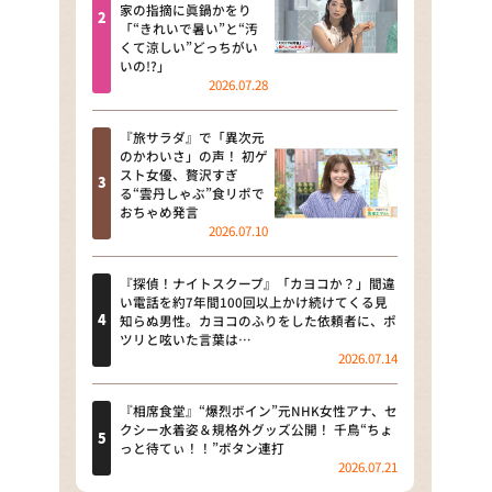
河合＆A.B.C-Z塚田×福井アナ
家の指摘に眞鍋かをり
「“きれいで暑い”と“汚
「なんでやねん！？」（news お
くて涼しい”どっちがい
かえり）
いの!?」
2026.07.28
DAIGOも台所 ～きょうの献立 何
にする？～
『旅サラダ』で「異次元
のかわいさ」の声！ 初ゲ
本日はダイアンなり！シーズン２
スト女優、贅沢すぎ
る“雲丹しゃぶ”食リポで
朝だ！生です旅サラダ
おちゃめ発言
2026.07.10
教えて！ニュースライブ 正義の
ミカタ
『探偵！ナイトスクープ』「カヨコか？」間違
い電話を約7年間100回以上かけ続けてくる見
ＬＩＦＥ～夢のカタチ～
知らぬ男性。カヨコのふりをした依頼者に、ポ
ツリと呟いた言葉は…
2026.07.14
新婚さんいらっしゃい！
ポツンと一軒家
『相席食堂』“爆烈ボイン”元NHK女性アナ、セ
クシー水着姿＆規格外グッズ公開！ 千鳥“ちょ
っと待てぃ！！”ボタン連打
ザキ山小屋本館
2026.07.21