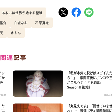
、あるいは世界が始まる聖戦
裕介
白城なお
石原夏織
天
水もん
アッ
「私が本気で脱げばスゴイん
ずか
ら！」 激闘直後にポンコツ
秘任
がご乱心？／『キミ戦』
SeasonⅡ第3話
08.06
2024.0
 ヤ
「丸見えです」「隠せていま
ヤニ
わ」… 豊満ボディ童顔隊長