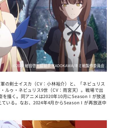
©2020 細音啓・猫鍋蒼/KADOKAWA/キミ戦製作委員会
軍の剣士イスカ（CV：小林裕介）と、「ネビュリス
・ルゥ・ネビュリス9世（CV：雨宮天）。戦場で出
描く。同アニメは2020年10月にSeasonⅠが放送
えている。なお、2024年4月からSeasonⅠが再放送中