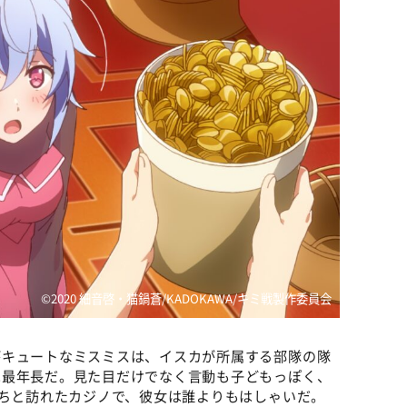
©2020 細音啓・猫鍋蒼/KADOKAWA/キミ戦製作委員会
がキュートなミスミスは、イスカが所属する部隊の隊
は最年長だ。見た目だけでなく言動も子どもっぽく、
たちと訪れたカジノで、彼女は誰よりもはしゃいだ。