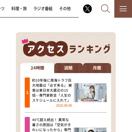
ーツ
料理・旅
ラジオ番組
その他
なるみ・岡村の過ぎるTV
相席食堂
24時間
週間
月間
これ余談なんですけど・・・
約10年後に南海トラフ巨
大地震は「必ず来る」 被
害は東日本大震災の15
～人生密着トークバラエティ！
倍…専門家断言「人生の
～ やすとものいたって真剣です
スケジュールに入れて」
2026.08.06
探偵！ナイトスクープ
40℃超え続出！ 異常な
news おかえり
暑さの原因は「空気がき
れいになったから」専門