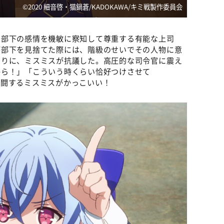
©2020 細音啓・猫鍋蒼/KADOKAWA/キミ戦製作委員会
は部下の感情を機敏に察知して尊重する有能な上司
が部下を見捨てた際には、階級のせいでその人物に意
わりに、ミスミスが抗議した。高圧的な司令官に震え
から！」「こういう時くらい恰好つけさせて
奮闘するミスミスがかっこいい！