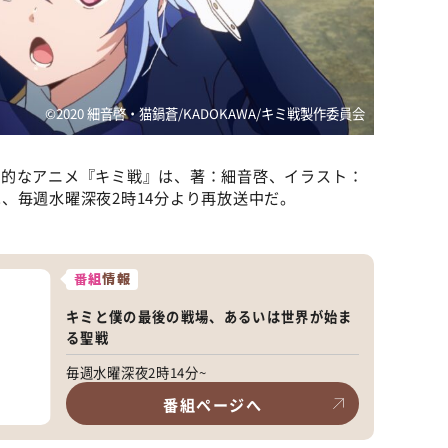
©2020 細音啓・猫鍋蒼/KADOKAWA/キミ戦製作委員会
力的なアニメ『キミ戦』は、著：細音啓、イラスト：
、毎週水曜深夜2時14分より再放送中だ。
番組
情報
キミと僕の最後の戦場、あるいは世界が始ま
る聖戦
毎週水曜深夜2時14分~
番組ページへ