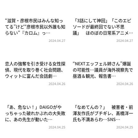
DAIGOも台所 ～きょうの献立 何にする？～
本日はダイアンなり！シーズン２
“滋賀・彦根市民はみんな知っ
「3話にして神回」「このエピ
朝だ！生です旅サラダ
てる”けど“彦根市民以外誰も知
ソードが最終回でない不思
らない”『カロム』っ…
議」 ほのぼの日常系アニメ…
教えて！ニュースライブ 正義のミカタ
2024.04.27
2024.04.27
ＬＩＦＥ～夢のカタチ～
新婚さんいらっしゃい！
恋人の強奪を引き受ける女性探
“NEXTエッフェル姉さん”爆誕
ポツンと一軒家
偵、現代を取り巻く社会問題、
の可能性…議員が海外視察先で
ウィットに富んだ会話劇…
昼酒＆観光、報告書…
ザキ山小屋本館
2024.04.26
2024.04.26
ぺこぱのまるスポ
アナ回覧板
「あ、危ない！」DAIGOがや
「なめてんの？」 被害者・前
っちゃった破れかぶれの大失敗
澤友作氏がブチギレ、髙橋洋一
に、あの先生が動いた…
氏も不満あらわ…SNS…
2024.04.25
2024.04.25