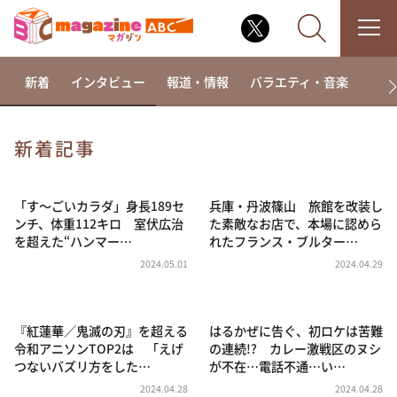
新着
インタビュー
報道・情報
バラエティ・音楽
ドラ
新着記事
なるみ・岡村の過ぎるTV
相席食堂
「す～ごいカラダ」身長189セ
兵庫・丹波篠山 旅館を改装し
ンチ、体重112キロ 室伏広治
た素敵なお店で、本場に認めら
これ余談なんですけど・・・
を超えた“ハンマー…
れたフランス・ブルター…
～人生密着トークバラエティ！～ やすとものいたっ
2024.05.01
2024.04.29
て真剣です
探偵！ナイトスクープ
『紅蓮華／鬼滅の刃』を超える
はるかぜに告ぐ、初ロケは苦難
news おかえり
令和アニソンTOP2は 「えげ
の連続!? カレー激戦区のヌシ
河合＆A.B.C-Z塚田×福井アナ「なんでやねん！？」
つないバズリ方をした…
が不在…電話不通…い…
（news おかえり）
2024.04.28
2024.04.28