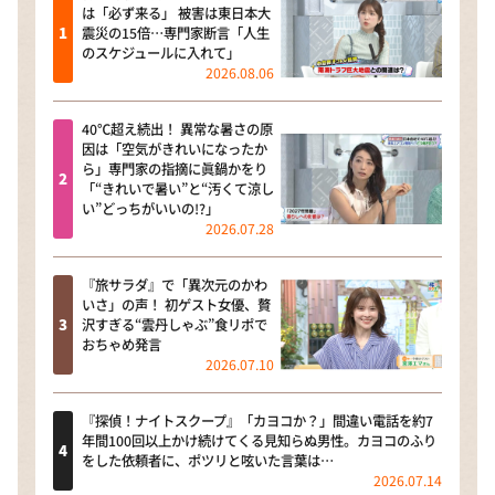
は「必ず来る」 被害は東日本大
震災の15倍…専門家断言「人生
のスケジュールに入れて」
2026.08.06
40℃超え続出！ 異常な暑さの原
因は「空気がきれいになったか
ら」専門家の指摘に眞鍋かをり
「“きれいで暑い”と“汚くて涼し
い”どっちがいいの!?」
2026.07.28
『旅サラダ』で「異次元のかわ
いさ」の声！ 初ゲスト女優、贅
沢すぎる“雲丹しゃぶ”食リポで
おちゃめ発言
2026.07.10
『探偵！ナイトスクープ』「カヨコか？」間違い電話を約7
年間100回以上かけ続けてくる見知らぬ男性。カヨコのふり
をした依頼者に、ポツリと呟いた言葉は…
2026.07.14