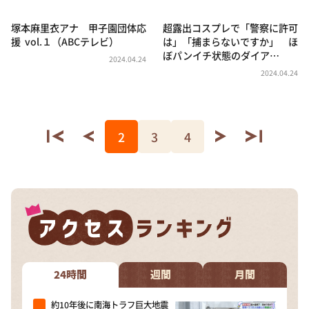
塚本麻里衣アナ 甲子園団体応
超露出コスプレで「警察に許可
援 vol.１（ABCテレビ）
は」「捕まらないですか」 ほ
ぼパンイチ状態のダイア…
2024.04.24
2024.04.24
2
3
4
24時間
週間
月間
約10年後に南海トラフ巨大地震