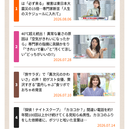
は「必ず来る」 被害は東日本大
震災の15倍…専門家断言「人生
のスケジュールに入れて」
2026.08.06
40℃超え続出！ 異常な暑さの原
因は「空気がきれいになったか
ら」専門家の指摘に眞鍋かをり
「“きれいで暑い”と“汚くて涼し
い”どっちがいいの!?」
2026.07.28
『旅サラダ』で「異次元のかわ
いさ」の声！ 初ゲスト女優、贅
沢すぎる“雲丹しゃぶ”食リポで
おちゃめ発言
2026.07.10
『探偵！ナイトスクープ』「カヨコか？」間違い電話を約7
年間100回以上かけ続けてくる見知らぬ男性。カヨコのふり
をした依頼者に、ポツリと呟いた言葉は…
2026.07.14