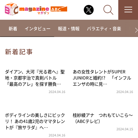
新着
インタビュー
報道・情報
バラエティ・音楽
ドラ
新着記事
なるみ・岡村の過ぎるTV
相席食堂
ダイアン、大河『光る君へ』聖
あの女性タレントがSUPER
地・京都宇治で真剣バトル
JUNIORと婚約!? 「インフル
これ余談なんですけど・・・
「最高のアレ」を探す勝負…
エンザの時に見…
～人生密着トークバラエティ！～ やすとものいたっ
2024.04.16
2024.04.16
て真剣です
探偵！ナイトスクープ
ボディラインの美しさにビック
桂紗綾アナ つれもていこら～
news おかえり
リ！ あの41歳2児のママタレン
（ABCテレビ）
河合＆A.B.C-Z塚田×福井アナ「なんでやねん！？」
トが『旅サラダ』へ…
（news おかえり）
2024.04.15
2024.04.16