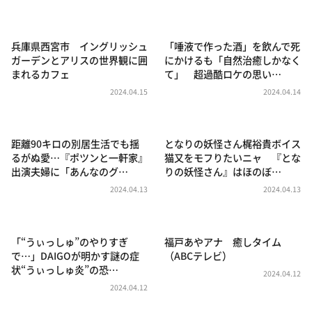
DAIGOも台所 ～きょうの献立 何にする？～
本日はダイアンなり！シーズン２
兵庫県西宮市 イングリッシュ
「唾液で作った酒」を飲んで死
朝だ！生です旅サラダ
ガーデンとアリスの世界観に囲
にかけるも「自然治癒しかなく
まれるカフェ
て」 超過酷ロケの思い…
教えて！ニュースライブ 正義のミカタ
2024.04.15
2024.04.14
ＬＩＦＥ～夢のカタチ～
新婚さんいらっしゃい！
距離90キロの別居生活でも揺
となりの妖怪さん梶裕貴ボイス
ポツンと一軒家
るがぬ愛…『ポツンと一軒家』
猫又をモフりたいニャ 『とな
出演夫婦に「あんなのグ…
りの妖怪さん』はほのぼ…
ザキ山小屋本館
2024.04.13
2024.04.13
ぺこぱのまるスポ
アナ回覧板
「“うぃっしゅ”のやりすぎ
福戸あやアナ 癒しタイム
で…」DAIGOが明かす謎の症
（ABCテレビ）
状“うぃっしゅ炎”の恐…
2024.04.12
2024.04.12