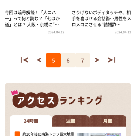
今回は暗号解読！「人ニハ｜
さりげないボディタッチや、相
一」って何と読む？「七はか
手を喜ばせる会話術…男性をメ
道」とは？ 大阪・京橋に“…
ロメロにさせる“結婚詐…
2024.04.12
2024.04.12
5
6
7
24時間
週間
月間
約10年後に南海トラフ巨大地震