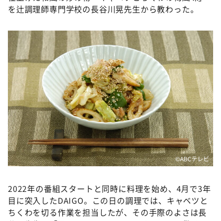
DAIGOも台所 ～きょうの献立 何にする？～
を辻調理師専門学校の長谷川晃先生から教わった。
本日はダイアンなり！シーズン２
朝だ！生です旅サラダ
教えて！ニュースライブ 正義のミカタ
ＬＩＦＥ～夢のカタチ～
新婚さんいらっしゃい！
ポツンと一軒家
ザキ山小屋本館
ぺこぱのまるスポ
アナ回覧板
©️ABCテレビ
2022年の番組スタートと同時に料理を始め、4月で3年
目に突入したDAIGO。この日の調理では、キャベツと
ちくわを切る作業を担当したが、その手際のよさは長