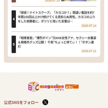
2026.07.10
『探偵！ナイトスクープ』「カヨコか？」間違い電話を約7
年間100回以上かけ続けてくる見知らぬ男性。カヨコのふり
をした依頼者に、ポツリと呟いた言葉は…
2026.07.14
『相席食堂』“爆烈ボイン”元NHK女性アナ、セクシー水着姿
＆規格外グッズ公開！ 千鳥“ちょっと待てぃ！！”ボタン連
打
2026.07.21
公式SNSをフォロー