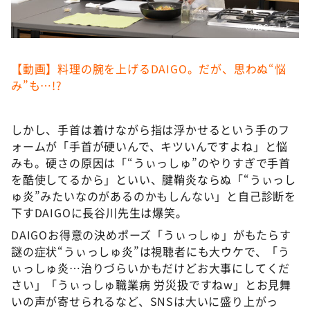
©️ABCテレビ
【動画】料理の腕を上げるDAIGO。だが、思わぬ“悩
み”も…!?
しかし、手首は着けながら指は浮かせるという手のフ
ォームが「手首が硬いんで、キツいんですよね」と悩
みも。硬さの原因は「“うぃっしゅ”のやりすぎで手首
を酷使してるから」といい、腱鞘炎ならぬ「“うぃっし
ゅ炎”みたいなのがあるのかもしんない」と自己診断を
下すDAIGOに長谷川先生は爆笑。
DAIGOお得意の決めポーズ「うぃっしゅ」がもたらす
謎の症状“うぃっしゅ炎”は視聴者にも大ウケで、「う
ぃっしゅ炎…治りづらいかもだけどお大事にしてくだ
さい」「うぃっしゅ職業病 労災扱ですねw」とお見舞
いの声が寄せられるなど、SNSは大いに盛り上がっ