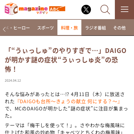
アニメ・ヒーロー
スポーツ
料理・旅
ラジオ番組
その他
「“うぃっしゅ”のやりすぎで…」DAIGO
が明かす謎の症状“うぃっしゅ炎”の恐
なるみ・岡村の過ぎるTV
怖！
相席食堂
これ余談なんですけど・・・
2024.04.12
～人生密着トークバラエティ！～ やすとものいたっ
て真剣です
そんな悩みがあったとは…!? 4月11日（木）に放送さ
れた
『DAIGOも台所～きょうの献立 何にする？～』
探偵！ナイトスクープ
で、MCのDAIGOが明かした“謎の症状”に注目が集まっ
news おかえり
た。
河合＆A.B.C-Z塚田×福井アナ「なんでやねん！？」
テーマは「梅干しを使って！」。さやわかな梅風味に
（news おかえり）
仕上げた和風の炒め物「キャベツとちくわの梅風味」