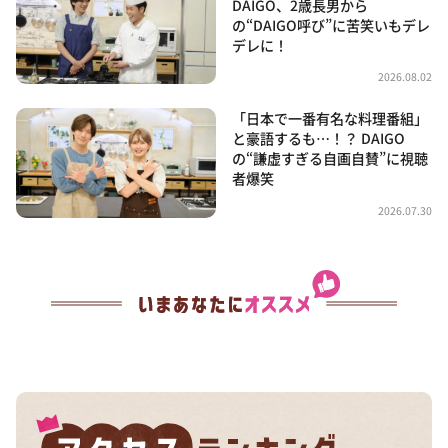
DAIGO、2歳長男から
の“DAIGO呼び”に苦笑いもデレ
デレに！
2026.08.02
「日本で一番有名な料理番組」
と豪語するも…！？ DAIGO
の“謙虚すぎる自画自賛”に視聴
者爆笑
2026.07.30