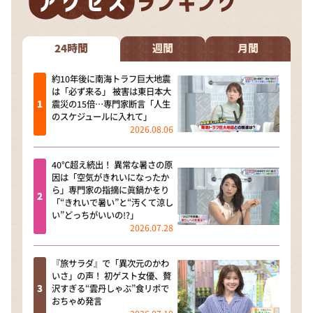
24時間
週間
月間
約10年後に南海トラフ巨大地震
は「必ず来る」 被害は東日本大
震災の15倍…専門家断言「人生
のスケジュールに入れて」
2026.08.06
40℃超え続出！ 異常な暑さの原
因は「空気がきれいになったか
ら」専門家の指摘に眞鍋かをり
「“きれいで暑い”と“汚くて涼し
い”どっちがいいの!?」
2026.07.28
『旅サラダ』で「異次元のかわ
いさ」の声！ 初ゲスト女優、贅
沢すぎる“雲丹しゃぶ”食リポで
おちゃめ発言