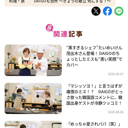
料理・旅
DAIGOも台所 ～きょうの献立 何にする？～
“黒すぎるシェフ”たいめいけん
茂出木さん登場！ DAIGOのち
ょっとしたミスも“黒い笑顔”で
カバー
2026.08.07
「マシッソヨ！」と言うはずが
痛恨のミス！？ DAIGOがとっ
さ放った韓国語コメントに、韓
国出身ゲストが冷静ツッコミ！
2026.08.06
「めっちゃ愛されパパ（笑）」