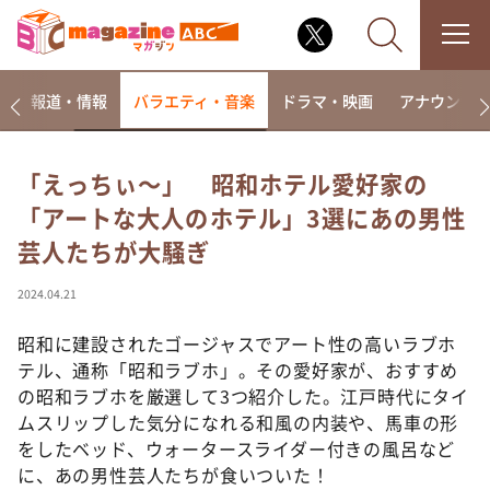
ー
報道・情報
バラエティ・音楽
ドラマ・映画
アナウンサ
「えっちぃ～」 昭和ホテル愛好家の
「アートな大人のホテル」3選にあの男性
なるみ・岡村の過ぎるTV
芸人たちが大騒ぎ
相席食堂
これ余談なんですけど・・・
2024.04.21
～人生密着トークバラエティ！～ やすとものいたっ
て真剣です
昭和に建設されたゴージャスでアート性の高いラブホ
テル、通称「昭和ラブホ」。その愛好家が、おすすめ
探偵！ナイトスクープ
の昭和ラブホを厳選して3つ紹介した。江戸時代にタイ
news おかえり
ムスリップした気分になれる和風の内装や、馬車の形
河合＆A.B.C-Z塚田×福井アナ「なんでやねん！？」
をしたベッド、ウォータースライダー付きの風呂など
（news おかえり）
に、あの男性芸人たちが食いついた！