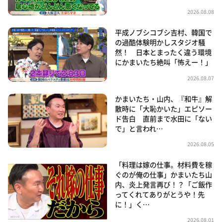
2026.08.08
平成ノブシコブシ吉村、韓国で
の過酷体験明かしスタジオ騒
然！ 日本とまったく違う環境
にかまいたち絶叫「怖えー！」
2026.08.07
かまいたち・山内、『和牛』解
散時に「大恥かいた」エピソー
ド告白 直前まで水田に「ない
で」と言われ…
2026.08.05
「料理は嫁の仕事。材料費を稼
ぐのが俺の仕事」かまいたち山
内、炎上発言再び！？「ご飯作
ってくれてありがとうや！先
に！」く…
2026.08.01