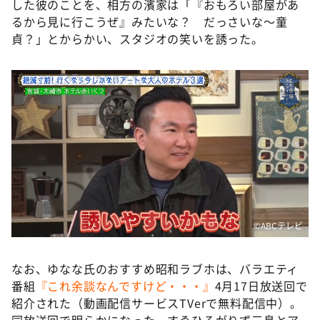
した彼のことを、相方の濱家は「『おもろい部屋があ
るから見に行こうぜ』みたいな？ だっさいな～童
貞？」とからかい、スタジオの笑いを誘った。
©️ABCテレビ
なお、ゆなな氏のおすすめ昭和ラブホは、バラエティ
番組
『これ余談なんですけど・・・』
4月17日放送回で
紹介された（動画配信サービスTVerで無料配信中）。
同放送回で明らかになった、すゑひろがりず三島とア