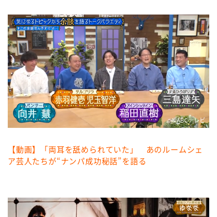
DAIGOも台所 ～きょうの献立 何にする？～
本日はダイアンなり！シーズン２
朝だ！生です旅サラダ
教えて！ニュースライブ 正義のミカタ
ＬＩＦＥ～夢のカタチ～
新婚さんいらっしゃい！
ポツンと一軒家
©️ABCテレビ
ザキ山小屋本館
ぺこぱのまるスポ
【動画】「両耳を舐められていた」 あのルームシェ
アナ回覧板
ア芸人たちが“ナンパ成功秘話”を語る