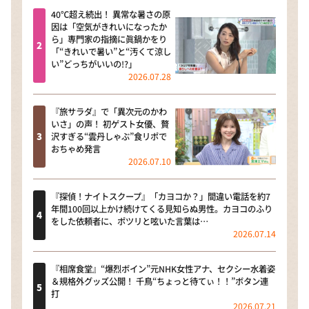
40℃超え続出！ 異常な暑さの原
因は「空気がきれいになったか
ら」専門家の指摘に眞鍋かをり
「“きれいで暑い”と“汚くて涼し
い”どっちがいいの!?」
2026.07.28
『旅サラダ』で「異次元のかわ
いさ」の声！ 初ゲスト女優、贅
沢すぎる“雲丹しゃぶ”食リポで
おちゃめ発言
2026.07.10
『探偵！ナイトスクープ』「カヨコか？」間違い電話を約7
年間100回以上かけ続けてくる見知らぬ男性。カヨコのふり
をした依頼者に、ポツリと呟いた言葉は…
2026.07.14
『相席食堂』“爆烈ボイン”元NHK女性アナ、セクシー水着姿
＆規格外グッズ公開！ 千鳥“ちょっと待てぃ！！”ボタン連
打
2026.07.21