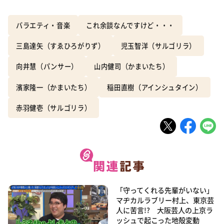
バラエティ・音楽
これ余談なんですけど・・・
三島達矢（すゑひろがりず）
児玉智洋（サルゴリラ）
向井慧（パンサー）
山内健司（かまいたち）
濱家隆一（かまいたち）
稲田直樹（アインシュタイン）
赤羽健壱（サルゴリラ）
「守ってくれる先輩がいない」
マヂカルラブリー村上、東京芸
人に苦言!? 大阪芸人の上京ラ
ッシュで起こった地殻変動