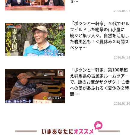
３…
2026.08.02
「ポツンと一軒家」70代でセル
フビルドした絶景の山小屋に
続々と集う人々。自然を活用し
た岩風呂も！＜夏休み２時間ス
ペシャ…
2026.07.31
「ポツンと一軒家」築100年超
え群馬県の古民家ルームツアー
で、謎のお宝がザクザク！ 亡妻
への愛があふれる＜夏休み２時
間…
2026.07.30