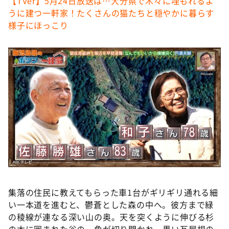
【TVer】5月24日放送は…大分県で木々に埋もれるよ
DAIGOも台所 ～きょうの献立 何にする？～
うに建つ一軒家！たくさんの猫たちと穏やかに暮らす
本日はダイアンなり！シーズン２
様子にほっこり
朝だ！生です旅サラダ
教えて！ニュースライブ 正義のミカタ
ＬＩＦＥ～夢のカタチ～
新婚さんいらっしゃい！
ポツンと一軒家
ザキ山小屋本館
ぺこぱのまるスポ
アナ回覧板
集落の住民に教えてもらった車1台がギリギリ通れる細
い一本道を進むと、鬱蒼とした森の中へ。彼方まで緑
の稜線が連なる深い山の奥。天を突くように伸びる杉
の木に囲まれた谷の一角が切り開かれ、黒い瓦屋根の