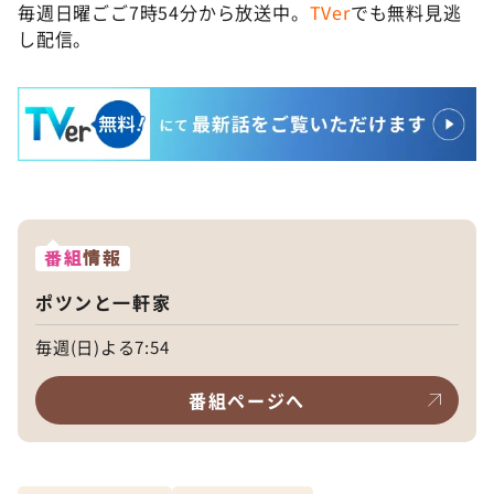
毎週日曜ごご7時54分から放送中。
TVer
でも無料見逃
し配信。
番組
情報
ポツンと一軒家
毎週(日)よる7:54
番組ページへ