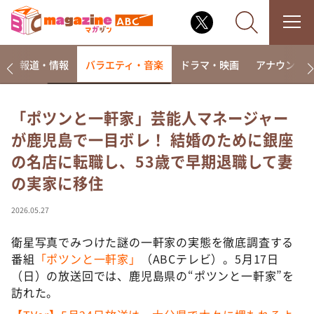
ー
報道・情報
バラエティ・音楽
ドラマ・映画
アナウンサ
「ポツンと一軒家」芸能人マネージャー
が鹿児島で一目ボレ！ 結婚のために銀座
なるみ・岡村の過ぎるTV
の名店に転職し、53歳で早期退職して妻
相席食堂
の実家に移住
これ余談なんですけど・・・
～人生密着トークバラエティ！～ やすとものいたっ
2026.05.27
て真剣です
衛星写真でみつけた謎の一軒家の実態を徹底調査する
探偵！ナイトスクープ
番組
「ポツンと一軒家」
（ABCテレビ）。5月17日
news おかえり
（日）の放送回では、鹿児島県の“ポツンと一軒家”を
河合＆A.B.C-Z塚田×福井アナ「なんでやねん！？」
訪れた。
（news おかえり）