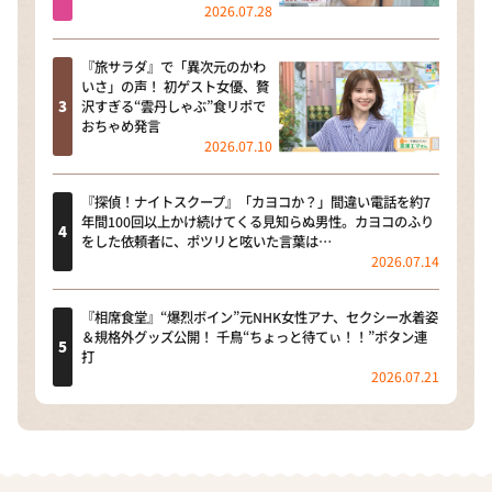
2026.07.28
『旅サラダ』で「異次元のかわ
いさ」の声！ 初ゲスト女優、贅
沢すぎる“雲丹しゃぶ”食リポで
おちゃめ発言
2026.07.10
『探偵！ナイトスクープ』「カヨコか？」間違い電話を約7
年間100回以上かけ続けてくる見知らぬ男性。カヨコのふり
をした依頼者に、ポツリと呟いた言葉は…
2026.07.14
『相席食堂』“爆烈ボイン”元NHK女性アナ、セクシー水着姿
＆規格外グッズ公開！ 千鳥“ちょっと待てぃ！！”ボタン連
打
2026.07.21