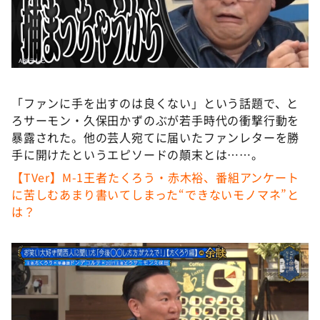
DAIGOも台所 ～きょうの献立 何にする？～
本日はダイアンなり！シーズン２
朝だ！生です旅サラダ
教えて！ニュースライブ 正義のミカタ
「ファンに手を出すのは良くない」という話題で、と
ＬＩＦＥ～夢のカタチ～
ろサーモン・久保田かずのぶが若手時代の衝撃行動を
新婚さんいらっしゃい！
暴露された。他の芸人宛てに届いたファンレターを勝
手に開けたというエピソードの顛末とは……。
ポツンと一軒家
【TVer】M-1王者たくろう・赤木裕、番組アンケート
ザキ山小屋本館
に苦しむあまり書いてしまった“できないモノマネ”と
ぺこぱのまるスポ
は？
アナ回覧板