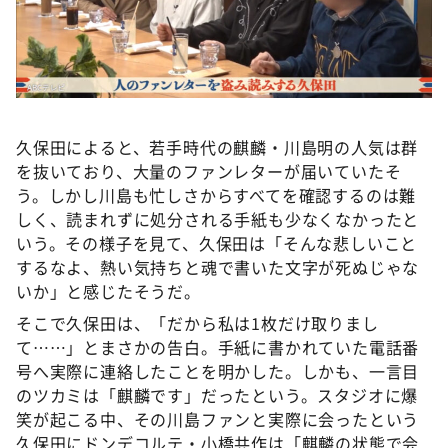
久保田によると、若手時代の麒麟・川島明の人気は群
を抜いており、大量のファンレターが届いていたそ
う。しかし川島も忙しさからすべてを確認するのは難
しく、読まれずに処分される手紙も少なくなかったと
いう。その様子を見て、久保田は「そんな悲しいこと
するなよ、熱い気持ちと魂で書いた文字が死ぬじゃな
いか」と感じたそうだ。
そこで久保田は、「だから私は1枚だけ取りまし
て……」とまさかの告白。手紙に書かれていた電話番
号へ実際に連絡したことを明かした。しかも、一言目
のツカミは「麒麟です」だったという。スタジオに爆
笑が起こる中、その川島ファンと実際に会ったという
久保田にドンデコルテ・小橋共作は「麒麟の状態で会