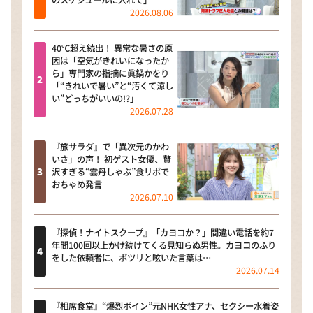
2026.08.06
40℃超え続出！ 異常な暑さの原
因は「空気がきれいになったか
ら」専門家の指摘に眞鍋かをり
「“きれいで暑い”と“汚くて涼し
い”どっちがいいの!?」
2026.07.28
『旅サラダ』で「異次元のかわ
いさ」の声！ 初ゲスト女優、贅
沢すぎる“雲丹しゃぶ”食リポで
おちゃめ発言
2026.07.10
『探偵！ナイトスクープ』「カヨコか？」間違い電話を約7
年間100回以上かけ続けてくる見知らぬ男性。カヨコのふり
をした依頼者に、ポツリと呟いた言葉は…
2026.07.14
『相席食堂』“爆烈ボイン”元NHK女性アナ、セクシー水着姿