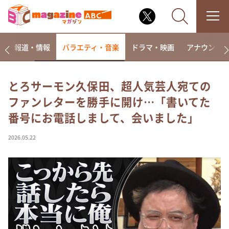
ー
報道・情報
バラエティ・音楽
ドラマ・映画
アナウンサ
とろサーモン久保田、超人気芸人宛ての
ファンレターを勝手に開け…「書いてた
なるみ・岡村の過ぎるTV
番号にお電話しまして、会いました」
相席食堂
これ余談なんですけど・・・
2026.05.22
～人生密着トークバラエティ！～ やすとものいたっ
て真剣です
探偵！ナイトスクープ
news おかえり
河合＆A.B.C-Z塚田×福井アナ「なんでやねん！？」
（news おかえり）