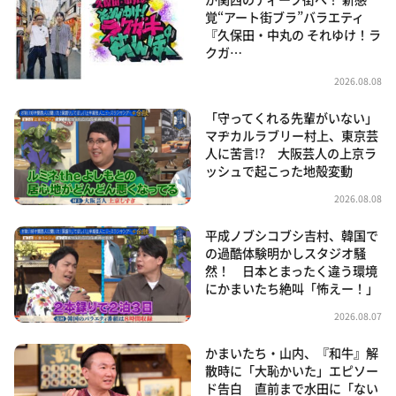
覚“アート街ブラ”バラエティ
『久保田・中丸の それゆけ！ラ
クガ…
2026.08.08
「守ってくれる先輩がいない」
マヂカルラブリー村上、東京芸
人に苦言!? 大阪芸人の上京ラ
ッシュで起こった地殻変動
2026.08.08
平成ノブシコブシ吉村、韓国で
の過酷体験明かしスタジオ騒
然！ 日本とまったく違う環境
にかまいたち絶叫「怖えー！」
2026.08.07
かまいたち・山内、『和牛』解
散時に「大恥かいた」エピソー
ド告白 直前まで水田に「ない