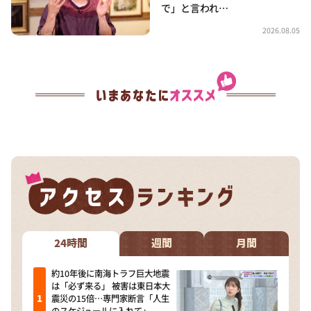
で」と言われ…
2026.08.05
24時間
週間
月間
約10年後に南海トラフ巨大地震
は「必ず来る」 被害は東日本大
震災の15倍…専門家断言「人生
のスケジュールに入れて」