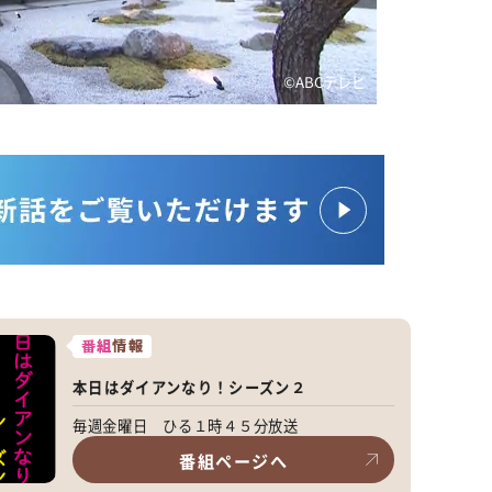
©️ABCテレビ
番組
情報
本日はダイアンなり！シーズン２
毎週金曜日 ひる１時４５分放送
番組ページへ