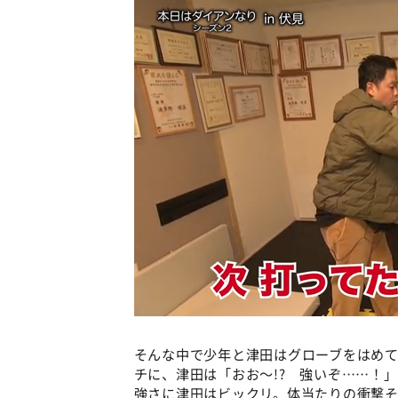
そんな中で少年と津田はグローブをはめ
チに、津田は「おお～!? 強いぞ……！
強さに津田はビックリ。体当たりの衝撃