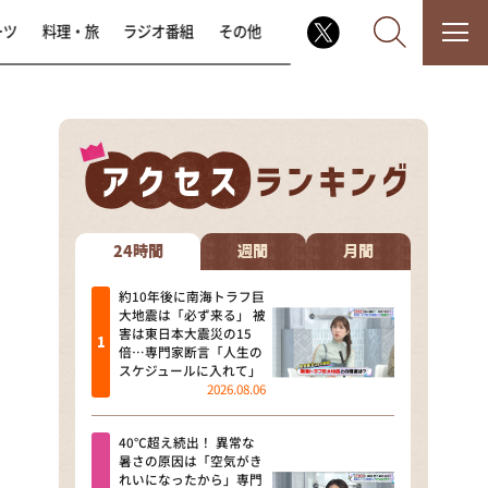
ーツ
料理・旅
ラジオ番組
その他
なるみ・岡村の過ぎるTV
相席食堂
24時間
週間
月間
これ余談なんですけど・・・
約10年後に南海トラフ巨
大地震は「必ず来る」 被
害は東日本大震災の15
～人生密着トークバラエティ！
倍…専門家断言「人生の
～ やすとものいたって真剣です
スケジュールに入れて」
2026.08.06
探偵！ナイトスクープ
40℃超え続出！ 異常な
news おかえり
暑さの原因は「空気がき
れいになったから」専門