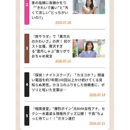
河合＆A.B.C-Z塚田×福井アナ
家の指摘に眞鍋かをり
「“きれいで暑い”と“汚
「なんでやねん！？」（news お
くて涼しい”どっちがい
かえり）
いの!?」
2026.07.28
DAIGOも台所 ～きょうの献立 何
にする？～
『旅サラダ』で「異次元
のかわいさ」の声！ 初ゲ
本日はダイアンなり！シーズン２
スト女優、贅沢すぎ
る“雲丹しゃぶ”食リポで
朝だ！生です旅サラダ
おちゃめ発言
2026.07.10
教えて！ニュースライブ 正義の
ミカタ
『探偵！ナイトスクープ』「カヨコか？」間違
い電話を約7年間100回以上かけ続けてくる見
ＬＩＦＥ～夢のカタチ～
知らぬ男性。カヨコのふりをした依頼者に、ポ
ツリと呟いた言葉は…
2026.07.14
新婚さんいらっしゃい！
ポツンと一軒家
『相席食堂』“爆烈ボイン”元NHK女性アナ、セ
クシー水着姿＆規格外グッズ公開！ 千鳥“ちょ
っと待てぃ！！”ボタン連打
ザキ山小屋本館
2026.07.21