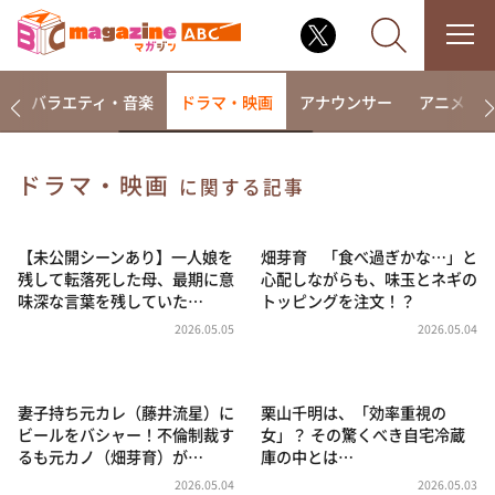
報
バラエティ・音楽
ドラマ・映画
アナウンサー
アニメ・
ドラマ・映画
に関する記事
なるみ・岡村の過ぎるTV
相席食堂
【未公開シーンあり】一人娘を
畑芽育 「食べ過ぎかな…」と
残して転落死した母、最期に意
心配しながらも、味玉とネギの
これ余談なんですけど・・・
味深な言葉を残していた…
トッピングを注文！？
～人生密着トークバラエティ！～ やすとものいたっ
2026.05.05
2026.05.04
て真剣です
探偵！ナイトスクープ
妻子持ち元カレ（藤井流星）に
栗山千明は、「効率重視の
news おかえり
ビールをバシャー！不倫制裁す
女」？ その驚くべき自宅冷蔵
河合＆A.B.C-Z塚田×福井アナ「なんでやねん！？」
るも元カノ（畑芽育）が…
庫の中とは…
（news おかえり）
2026.05.04
2026.05.03