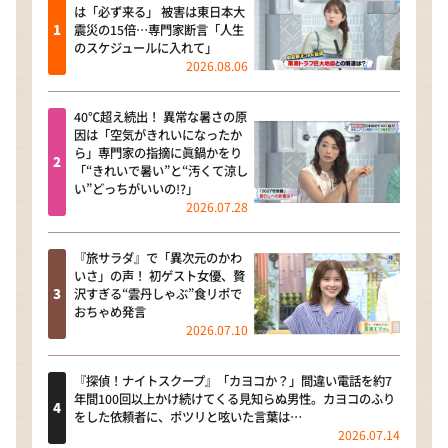
は「必ず来る」 被害は東日本大
震災の15倍…専門家断言「人生
のスケジュールに入れて」
2026.08.06
40℃超え続出！ 異常な暑さの原
因は「空気がきれいになったか
ら」専門家の指摘に眞鍋かをり
「“きれいで暑い”と“汚くて涼し
い”どっちがいいの!?」
2026.07.28
『旅サラダ』で「異次元のかわ
いさ」の声！ 初ゲスト女優、贅
沢すぎる“雲丹しゃぶ”食リポで
おちゃめ発言
2026.07.10
『探偵！ナイトスクープ』「カヨコか？」間違い電話を約7
年間100回以上かけ続けてくる見知らぬ男性。カヨコのふり
をした依頼者に、ポツリと呟いた言葉は…
2026.07.14