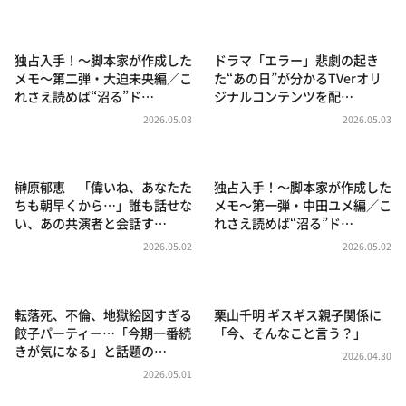
DAIGOも台所 ～きょうの献立 何にする？～
本日はダイアンなり！シーズン２
独占入手！～脚本家が作成した
ドラマ「エラー」悲劇の起き
朝だ！生です旅サラダ
メモ～第二弾・大迫未央編／こ
た“あの日”が分かるTVerオリ
れさえ読めば“沼る”ド…
ジナルコンテンツを配…
教えて！ニュースライブ 正義のミカタ
2026.05.03
2026.05.03
ＬＩＦＥ～夢のカタチ～
新婚さんいらっしゃい！
榊原郁恵 「偉いね、あなたた
独占入手！～脚本家が作成した
ポツンと一軒家
ちも朝早くから…」誰も話せな
メモ～第一弾・中田ユメ編／こ
い、あの共演者と会話す…
れさえ読めば“沼る”ド…
ザキ山小屋本館
2026.05.02
2026.05.02
ぺこぱのまるスポ
アナ回覧板
転落死、不倫、地獄絵図すぎる
栗山千明 ギスギス親子関係に
餃子パーティー…「今期一番続
「今、そんなこと言う？」
きが気になる」と話題の…
2026.04.30
2026.05.01