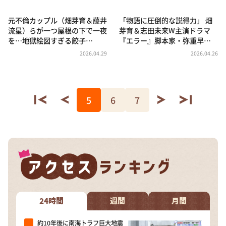
元不倫カップル（畑芽育＆藤井
「物語に圧倒的な説得力」 畑
流星）らが一つ屋根の下で一夜
芽育＆志田未来W主演ドラマ
を…地獄絵図すぎる餃子…
『エラー』脚本家・弥重早…
2026.04.29
2026.04.26
5
6
7
24時間
週間
月間
約10年後に南海トラフ巨大地震