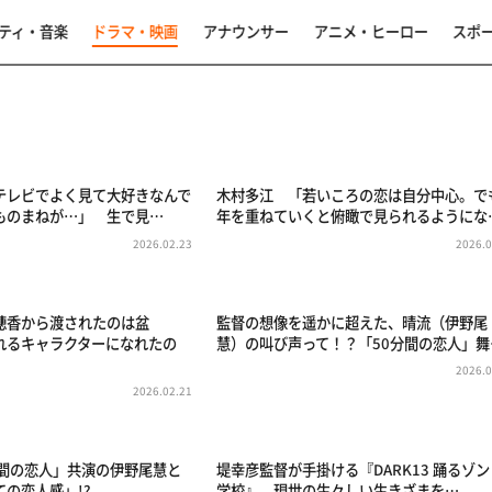
ティ・音楽
ドラマ・映画
アナウンサー
アニメ・ヒーロー
スポ
テレビでよく見て大好きなんで
木村多江 「若いころの恋は自分中心。で
ものまねが…」 生で見…
年を重ねていくと俯瞰で見られるようにな
2026.02.23
2026.0
穂香から渡されたのは盆
監督の想像を遥かに超えた、晴流（伊野尾
れるキャラクターになれたの
慧）の叫び声って！？「50分間の恋人」舞
2026.0
2026.02.21
分間の恋人」共演の伊野尾慧と
堤幸彦監督が手掛ける『DARK13 踊るゾン
の恋人感」!?
学校』 現世の生々しい生きざまを…