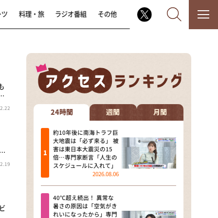
ーツ
料理・旅
ラジオ番組
その他
も
なるみ・岡村の過ぎるTV
…
2.22
相席食堂
24時間
週間
月間
これ余談なんですけど・・・
約10年後に南海トラフ巨
大地震は「必ず来る」 被
害は東日本大震災の15
…
～人生密着トークバラエティ！
倍…専門家断言「人生の
～ やすとものいたって真剣です
2.19
スケジュールに入れて」
2026.08.06
探偵！ナイトスクープ
40℃超え続出！ 異常な
news おかえり
暑さの原因は「空気がき
ビ
れいになったから」専門