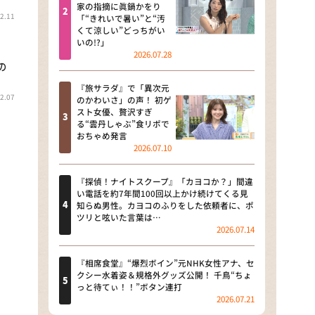
河合＆A.B.C-Z塚田×福井アナ
家の指摘に眞鍋かをり
2.11
「“きれいで暑い”と“汚
「なんでやねん！？」（news お
くて涼しい”どっちがい
かえり）
いの!?」
2026.07.28
DAIGOも台所 ～きょうの献立 何
の
にする？～
『旅サラダ』で「異次元
2.07
のかわいさ」の声！ 初ゲ
本日はダイアンなり！シーズン２
スト女優、贅沢すぎ
る“雲丹しゃぶ”食リポで
朝だ！生です旅サラダ
おちゃめ発言
2026.07.10
教えて！ニュースライブ 正義の
ミカタ
『探偵！ナイトスクープ』「カヨコか？」間違
い電話を約7年間100回以上かけ続けてくる見
ＬＩＦＥ～夢のカタチ～
知らぬ男性。カヨコのふりをした依頼者に、ポ
ツリと呟いた言葉は…
2026.07.14
新婚さんいらっしゃい！
ポツンと一軒家
『相席食堂』“爆烈ボイン”元NHK女性アナ、セ
クシー水着姿＆規格外グッズ公開！ 千鳥“ちょ
っと待てぃ！！”ボタン連打
ザキ山小屋本館
2026.07.21