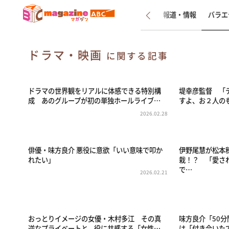
新着
インタビュー
報道・情報
バラエ
ドラマ・映画
に関する記事
ドラマの世界観をリアルに体感できる特別構
堤幸彦監督 「
成 あのグループが初の単独ホールライブ…
すよ、お２人の
2026.02.28
俳優・味方良介 悪役に意欲「いい意味で叩か
伊野尾慧が松本
れたい」
栽！？ 「愛さ
で…
2026.02.21
おっとりイメージの女優・木村多江 その真
味方良介「50
逆なプライベートと、役に共感する「女性…
は「付き合いたて