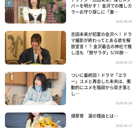
バーを明かす！ 金沢での推しカ
ラーお守り探しに「激…
2026.06.09
志田未来が初夏の金沢へ！ ドラ
マ撮影が終わってとある欲を解
放宣言！？ 金沢最古の神社で推
し活も 「旅サラダ」5/30放…
2026.05.29
ついに最終回！ドラマ「エラ
ー」ユメと再会した未央は、衝
動的にユメを階段から突き落と
し…
2026.05.24
畑芽育 涙の理由とは…
2026.05.17