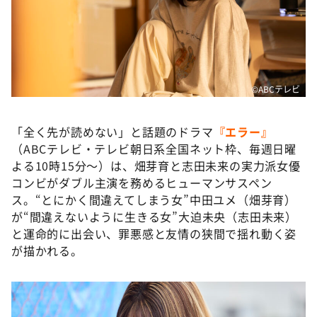
DAIGOも台所 ～きょうの献立 何にする？～
本日はダイアンなり！シーズン２
朝だ！生です旅サラダ
教えて！ニュースライブ 正義のミカタ
©️ABCテレビ
ＬＩＦＥ～夢のカタチ～
新婚さんいらっしゃい！
「全く先が読めない」と話題のドラマ
『エラー』
（ABCテレビ・テレビ朝日系全国ネット枠、毎週日曜
ポツンと一軒家
よる10時15分～）は、畑芽育と志田未来の実力派女優
ザキ山小屋本館
コンビがダブル主演を務めるヒューマンサスペン
ス。“とにかく間違えてしまう女”中田ユメ（畑芽育）
ぺこぱのまるスポ
が“間違えないように生きる女”大迫未央（志田未来）
アナ回覧板
と運命的に出会い、罪悪感と友情の狭間で揺れ動く姿
が描かれる。