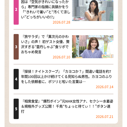
因は「空気がきれいになったか
ら」専門家の指摘に眞鍋かをり
「“きれいで暑い”と“汚くて涼し
い”どっちがいいの!?」
2026.07.28
『旅サラダ』で「異次元のかわ
いさ」の声！ 初ゲスト女優、贅
沢すぎる“雲丹しゃぶ”食リポで
おちゃめ発言
2026.07.10
『探偵！ナイトスクープ』「カヨコか？」間違い電話を約7
年間100回以上かけ続けてくる見知らぬ男性。カヨコのふり
をした依頼者に、ポツリと呟いた言葉は…
2026.07.14
『相席食堂』“爆烈ボイン”元NHK女性アナ、セクシー水着姿
＆規格外グッズ公開！ 千鳥“ちょっと待てぃ！！”ボタン連
打
2026.07.21