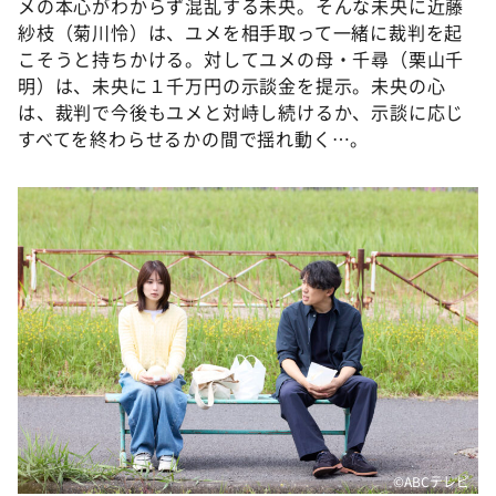
メの本心がわからず混乱する未央。そんな未央に近藤
紗枝（菊川怜）は、ユメを相手取って一緒に裁判を起
こそうと持ちかける。対してユメの母・千尋（栗山千
明）は、未央に１千万円の示談金を提示。未央の心
は、裁判で今後もユメと対峙し続けるか、示談に応じ
すべてを終わらせるかの間で揺れ動く…。
©️ABCテレビ