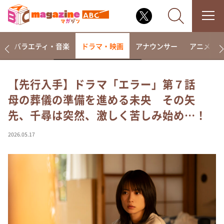
報
バラエティ・音楽
ドラマ・映画
アナウンサー
アニメ・
【先行入手】ドラマ「エラー」第７話
母の葬儀の準備を進める未央 その矢
なるみ・岡村の過ぎるTV
先、千尋は突然、激しく苦しみ始め…！
相席食堂
これ余談なんですけど・・・
2026.05.17
～人生密着トークバラエティ！～ やすとものいたっ
て真剣です
探偵！ナイトスクープ
news おかえり
河合＆A.B.C-Z塚田×福井アナ「なんでやねん！？」
（news おかえり）