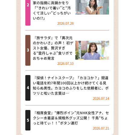
河合＆A.B.C-Z塚田×福井アナ
家の指摘に眞鍋かをり
「“きれいで暑い”と“汚
「なんでやねん！？」（news お
くて涼しい”どっちがい
かえり）
いの!?」
2026.07.28
DAIGOも台所 ～きょうの献立 何
にする？～
『旅サラダ』で「異次元
のかわいさ」の声！ 初ゲ
本日はダイアンなり！シーズン２
スト女優、贅沢すぎ
る“雲丹しゃぶ”食リポで
朝だ！生です旅サラダ
おちゃめ発言
2026.07.10
教えて！ニュースライブ 正義の
ミカタ
『探偵！ナイトスクープ』「カヨコか？」間違
い電話を約7年間100回以上かけ続けてくる見
ＬＩＦＥ～夢のカタチ～
知らぬ男性。カヨコのふりをした依頼者に、ポ
ツリと呟いた言葉は…
2026.07.14
新婚さんいらっしゃい！
ポツンと一軒家
『相席食堂』“爆烈ボイン”元NHK女性アナ、セ
クシー水着姿＆規格外グッズ公開！ 千鳥“ちょ
っと待てぃ！！”ボタン連打
ザキ山小屋本館
2026.07.21