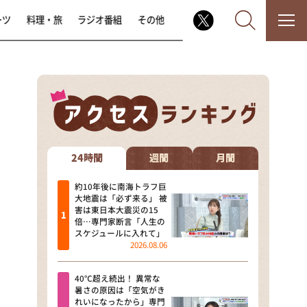
ーツ
料理・旅
ラジオ番組
その他
なるみ・岡村の過ぎるTV
相席食堂
24時間
週間
月間
これ余談なんですけど・・・
約10年後に南海トラフ巨
大地震は「必ず来る」 被
害は東日本大震災の15
～人生密着トークバラエティ！
倍…専門家断言「人生の
～ やすとものいたって真剣です
スケジュールに入れて」
2026.08.06
探偵！ナイトスクープ
40℃超え続出！ 異常な
news おかえり
暑さの原因は「空気がき
れいになったから」専門