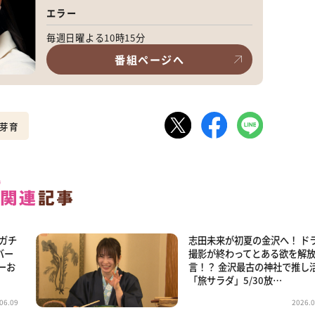
エラー
毎週日曜よる10時15分
番組ページへ
芽育
Rガチ
志田未来が初夏の金沢へ！ ド
バー
撮影が終わってとある欲を解
ーお
言！？ 金沢最古の神社で推し
「旅サラダ」5/30放…
06.09
2026.0