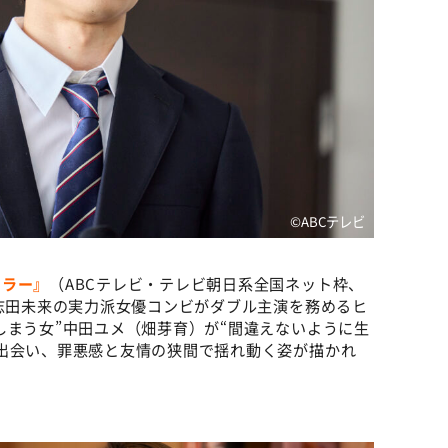
©️ABCテレビ
エラー』
（ABCテレビ・テレビ朝日系全国ネット枠、
と志田未来の実力派女優コンビがダブル主演を務めるヒ
しまう女”中田ユメ（畑芽育）が“間違えないように生
出会い、罪悪感と友情の狭間で揺れ動く姿が描かれ