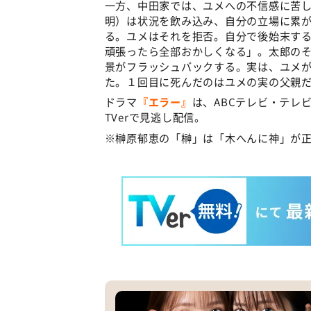
一方、中田家では、ユメへの不信感に苦
明）は状況を飲み込み、自分の立場に累
る。ユメはそれを拒否。自分で後始末す
頑張ったら全部おかしくなる」。太郎の
景がフラッシュバックする。実は、ユメ
た。１回目に死んだのはユメの実の父親
ドラマ
『エラー』
は、ABCテレビ・テレ
TVerで見逃し配信。
※榊原郁恵の「榊」は「木へんに神」が