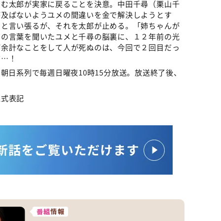
しむ太郎が実家に戻ることを決意。中田千尋（栗山千
が及ばないようユメの間違いを金で解決しようとす
ると言い張るが、それを太郎が止める。「姉ちゃんが
その言葉を聞いたユメと千尋の脳裏に、１２年前の光
が余計なことをして人が死ぬのは、今回で２回目だっ
だ…！
ビ朝日系列で毎週日曜夜10時15分放送。放送終了後、
正式表記
番組
情報