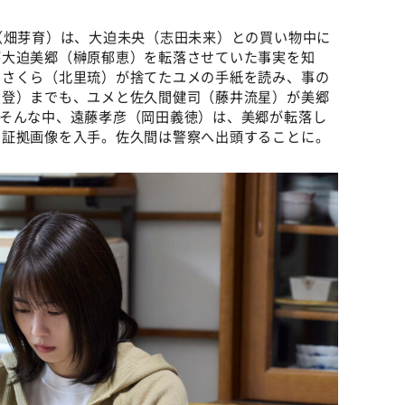
（畑芽育）は、大迫未央（志田未来）との買い物中に
が大迫美郷（榊原郁恵）を転落させていた事実を知
・さくら（北里琉）が捨てたユメの手紙を読み、事の
愛登）までも、ユメと佐久間健司（藤井流星）が美郷
。そんな中、遠藤孝彦（岡田義徳）は、美郷が転落し
る証拠画像を入手。佐久間は警察へ出頭することに。