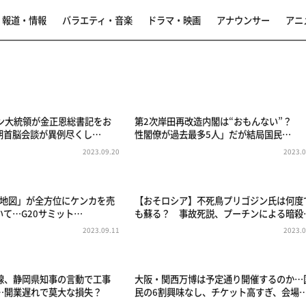
報道・情報
バラエティ・音楽
ドラマ・映画
アナウンサー
アニ
チン大統領が金正恩総書記をお
第2次岸田再改造内閣は“おもんない”？ 
朝首脳会談が異例尽くし…
性閣僚が過去最多5人」だが結局国民…
2023.09.20
2023.0
版地図」が全方位にケンカを売
【おそロシア】不死鳥プリゴジン氏は何度
て…G20サミット…
も蘇る？ 事故死説、プーチンによる暗殺
2023.09.11
2023.0
線、静岡県知事の言動で工事
大阪・関西万博は予定通り開催するのか…
…開業遅れで莫大な損失？
民の6割興味なし、チケット高すぎ、会場