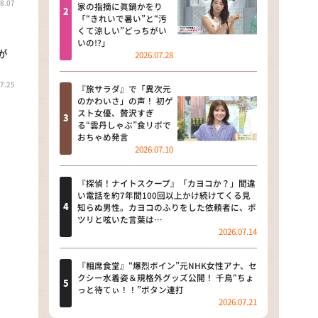
8.07
河合＆A.B.C-Z塚田×福井アナ
家の指摘に眞鍋かをり
「“きれいで暑い”と“汚
「なんでやねん！？」（news お
くて涼しい”どっちがい
かえり）
いの!?」
が
2026.07.28
DAIGOも台所 ～きょうの献立 何
にする？～
7.25
『旅サラダ』で「異次元
のかわいさ」の声！ 初ゲ
本日はダイアンなり！シーズン２
スト女優、贅沢すぎ
る“雲丹しゃぶ”食リポで
朝だ！生です旅サラダ
おちゃめ発言
2026.07.10
教えて！ニュースライブ 正義の
ミカタ
『探偵！ナイトスクープ』「カヨコか？」間違
い電話を約7年間100回以上かけ続けてくる見
ＬＩＦＥ～夢のカタチ～
知らぬ男性。カヨコのふりをした依頼者に、ポ
ツリと呟いた言葉は…
2026.07.14
新婚さんいらっしゃい！
ポツンと一軒家
『相席食堂』“爆烈ボイン”元NHK女性アナ、セ
クシー水着姿＆規格外グッズ公開！ 千鳥“ちょ
っと待てぃ！！”ボタン連打
ザキ山小屋本館
2026.07.21