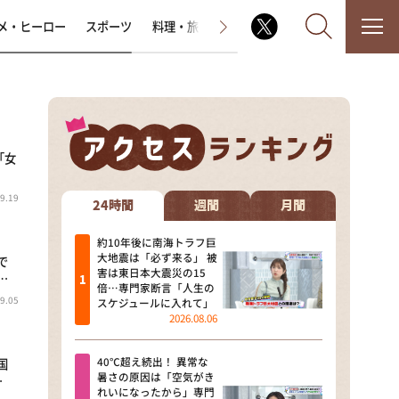
メ・ヒーロー
スポーツ
料理・旅
ラジオ番組
その他
「女
なるみ・岡村の過ぎるTV
9.19
相席食堂
24時間
週間
月間
これ余談なんですけど・・・
約10年後に南海トラフ巨
大地震は「必ず来る」 被
で
害は東日本大震災の15
…
～人生密着トークバラエティ！
倍…専門家断言「人生の
～ やすとものいたって真剣です
9.05
スケジュールに入れて」
2026.08.06
探偵！ナイトスクープ
40℃超え続出！ 異常な
国
news おかえり
暑さの原因は「空気がき
…
れいになったから」専門