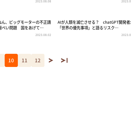
2023.08.08
2023.0
ねん、ビッグモーターの不正請
AIが人類を滅亡させる？ chatGPT開発者
隠ぺい問題 国をあげて…
「世界の優先事項」と語るリスク…
2023.08.02
2023.0
10
11
12