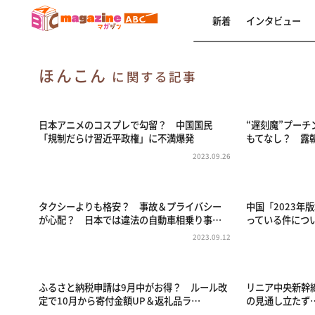
新着
インタビュー
ほんこん
に関する記事
日本アニメのコスプレで勾留？ 中国国民
“遅刻魔”プー
「規制だらけ習近平政権」に不満爆発
もてなし？ 露
2023.09.26
タクシーよりも格安？ 事故＆プライバシー
中国「2023年
が心配？ 日本では違法の自動車相乗り事…
っている件につい
2023.09.12
ふるさと納税申請は9月中がお得？ ルール改
リニア中央新幹
定で10月から寄付金額UP＆返礼品ラ…
の見通し立たず