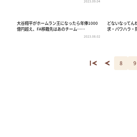
2023.09.04
大谷翔平がホームラン王になったら年俸1000
どないなってん
億円超え、FA移籍先はあのチーム……
求・パワハラ・
2023.08.02
8
9